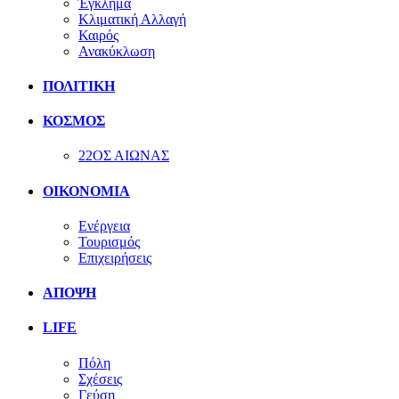
Έγκλημα
Κλιματική Αλλαγή
Καιρός
Ανακύκλωση
ΠΟΛΙΤΙΚΗ
ΚΟΣΜΟΣ
22ΟΣ ΑΙΩΝΑΣ
ΟΙΚΟΝΟΜΙΑ
Ενέργεια
Τουρισμός
Επιχειρήσεις
ΑΠΟΨΗ
LIFE
Πόλη
Σχέσεις
Γεύση