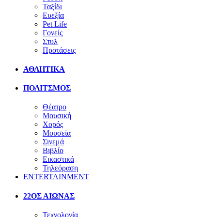
Ταξίδι
Ευεξία
Pet Life
Γονείς
Στυλ
Προτάσεις
ΑΘΛΗΤΙΚΑ
ΠΟΛΙΤΣΜΟΣ
Θέατρο
Μουσική
Χορός
Μουσεία
Σινεμά
Βιβλίο
Εικαστικά
Τηλεόραση
ENTERTAINMENT
22ΟΣ ΑΙΩΝΑΣ
Τεχνολογία