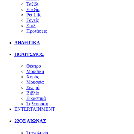
Ταξίδι
Ευεξία
Pet Life
Γονείς
Στυλ
Προτάσεις
ΑΘΛΗΤΙΚΑ
ΠΟΛΙΤΣΜΟΣ
Θέατρο
Μουσική
Χορός
Μουσεία
Σινεμά
Βιβλίο
Εικαστικά
Τηλεόραση
ENTERTAINMENT
22ΟΣ ΑΙΩΝΑΣ
Τεχνολογία