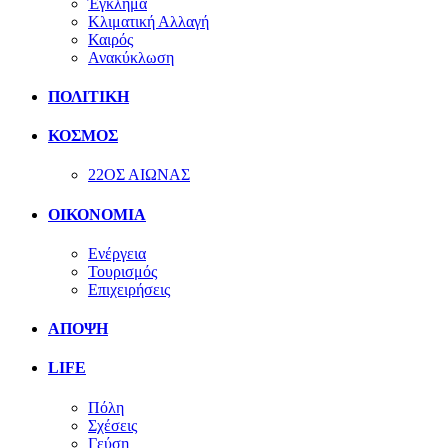
Έγκλημα
Κλιματική Αλλαγή
Καιρός
Ανακύκλωση
ΠΟΛΙΤΙΚΗ
ΚΟΣΜΟΣ
22ΟΣ ΑΙΩΝΑΣ
ΟΙΚΟΝΟΜΙΑ
Ενέργεια
Τουρισμός
Επιχειρήσεις
ΑΠΟΨΗ
LIFE
Πόλη
Σχέσεις
Γεύση