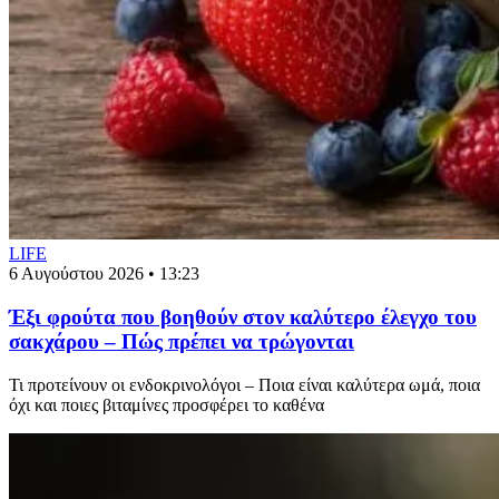
LIFE
6 Αυγούστου 2026 • 13:23
Έξι φρούτα που βοηθούν στον καλύτερο έλεγχο του
σακχάρου – Πώς πρέπει να τρώγονται
Τι προτείνουν οι ενδοκρινολόγοι – Ποια είναι καλύτερα ωμά, ποια
όχι και ποιες βιταμίνες προσφέρει το καθένα