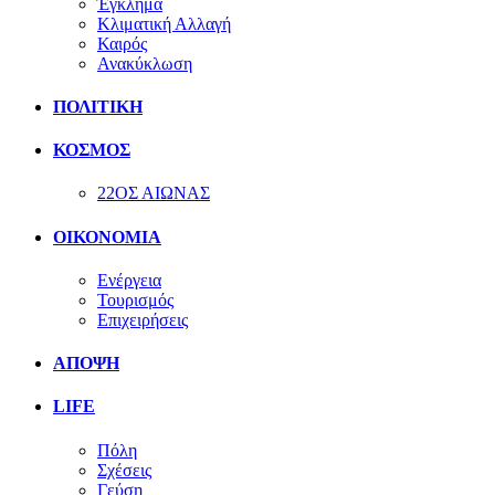
Έγκλημα
Κλιματική Αλλαγή
Καιρός
Ανακύκλωση
ΠΟΛΙΤΙΚΗ
ΚΟΣΜΟΣ
22ΟΣ ΑΙΩΝΑΣ
ΟΙΚΟΝΟΜΙΑ
Ενέργεια
Τουρισμός
Επιχειρήσεις
ΑΠΟΨΗ
LIFE
Πόλη
Σχέσεις
Γεύση