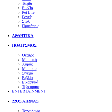
Ταξίδι
Ευεξία
Pet Life
Γονείς
Στυλ
Προτάσεις
ΑΘΛΗΤΙΚΑ
ΠΟΛΙΤΣΜΟΣ
Θέατρο
Μουσική
Χορός
Μουσεία
Σινεμά
Βιβλίο
Εικαστικά
Τηλεόραση
ENTERTAINMENT
22ΟΣ ΑΙΩΝΑΣ
Τεχνολογία