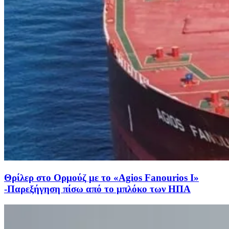
Θρίλερ στο Ορμούζ με το «Agios Fanourios I»
-Παρεξήγηση πίσω από το μπλόκο των ΗΠΑ