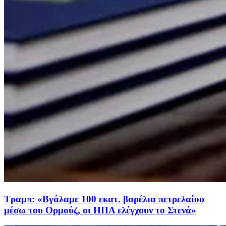
Τραμπ: «Βγάλαμε 100 εκατ. βαρέλια πετρελαίου
μέσω του Ορμούζ, οι ΗΠΑ ελέγχουν το Στενά»