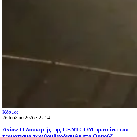
Κόσμος
26 Ιουλίου 2026 • 22:14
Axios: Ο διοικητής της CENTCOM προτείνει τον
τερματισμό των βομβαρδισμών στο Ορμούζ