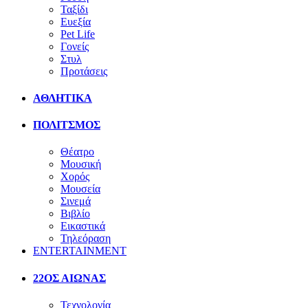
Ταξίδι
Ευεξία
Pet Life
Γονείς
Στυλ
Προτάσεις
ΑΘΛΗΤΙΚΑ
ΠΟΛΙΤΣΜΟΣ
Θέατρο
Μουσική
Χορός
Μουσεία
Σινεμά
Βιβλίο
Εικαστικά
Τηλεόραση
ENTERTAINMENT
22ΟΣ ΑΙΩΝΑΣ
Τεχνολογία