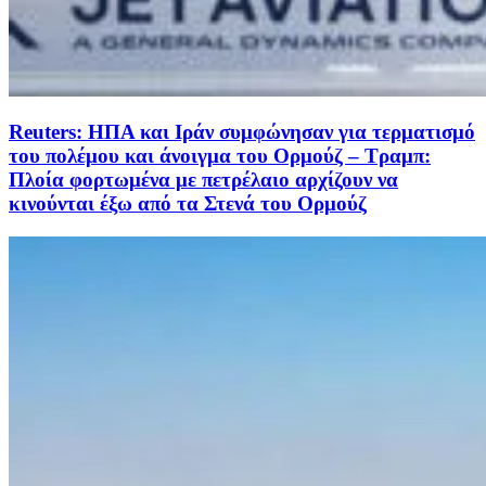
Reuters: ΗΠΑ και Ιράν συμφώνησαν για τερματισμό
του πολέμου και άνοιγμα του Ορμούζ – Τραμπ:
Πλοία φορτωμένα με πετρέλαιο αρχίζουν να
κινούνται έξω από τα Στενά του Ορμούζ