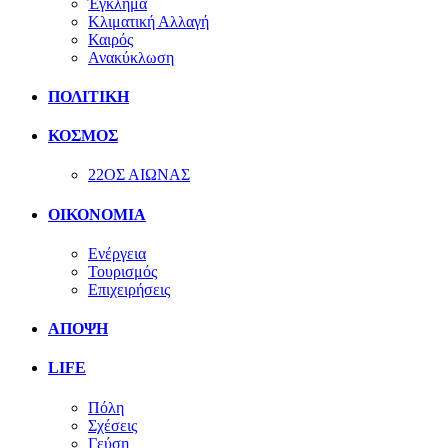
Έγκλημα
Κλιματική Αλλαγή
Καιρός
Ανακύκλωση
ΠΟΛΙΤΙΚΗ
ΚΟΣΜΟΣ
22ΟΣ ΑΙΩΝΑΣ
ΟΙΚΟΝΟΜΙΑ
Ενέργεια
Τουρισμός
Επιχειρήσεις
ΑΠΟΨΗ
LIFE
Πόλη
Σχέσεις
Γεύση