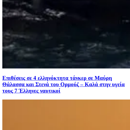
Επιθέσεις σε 4 ελληνόκτητα τάνκερ σε Μαύρη
Θάλασσα και Στενά του Ορμούζ – Καλά στην υγεία
τους 7 Έλληνες ναυτικοί