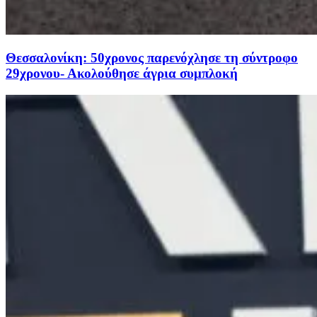
Θεσσαλονίκη: 50χρονος παρενόχλησε τη σύντροφο
29χρονου- Ακολούθησε άγρια συμπλοκή