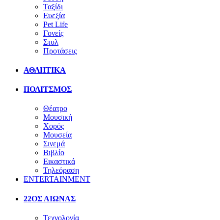
Ταξίδι
Ευεξία
Pet Life
Γονείς
Στυλ
Προτάσεις
ΑΘΛΗΤΙΚΑ
ΠΟΛΙΤΣΜΟΣ
Θέατρο
Μουσική
Χορός
Μουσεία
Σινεμά
Βιβλίο
Εικαστικά
Τηλεόραση
ENTERTAINMENT
22ΟΣ ΑΙΩΝΑΣ
Τεχνολογία