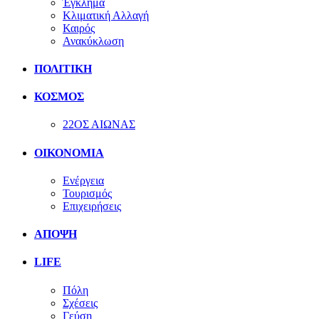
Έγκλημα
Κλιματική Αλλαγή
Καιρός
Ανακύκλωση
ΠΟΛΙΤΙΚΗ
ΚΟΣΜΟΣ
22ΟΣ ΑΙΩΝΑΣ
ΟΙΚΟΝΟΜΙΑ
Ενέργεια
Τουρισμός
Επιχειρήσεις
ΑΠΟΨΗ
LIFE
Πόλη
Σχέσεις
Γεύση