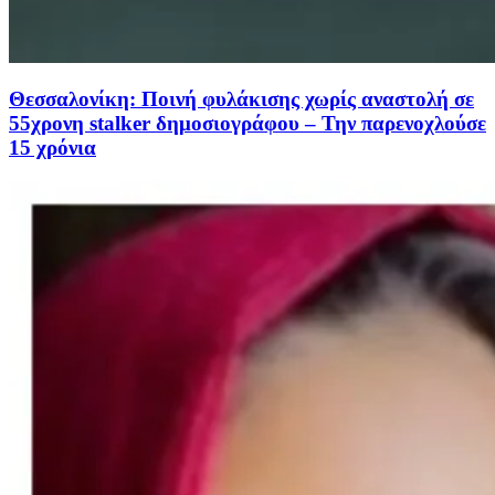
Θεσσαλονίκη: Ποινή φυλάκισης χωρίς αναστολή σε
55χρονη stalker δημοσιογράφου – Την παρενοχλούσε
15 χρόνια