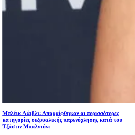
Μπλέικ Λάιβλι: Απορρίφθηκαν οι περισσότερες
κατηγορίες σεξουαλικής παρενόχλησης κατά του
Τζάστιν Μπαλντόνι