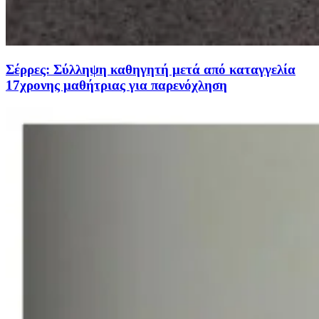
Σέρρες: Σύλληψη καθηγητή μετά από καταγγελία
17χρονης μαθήτριας για παρενόχληση