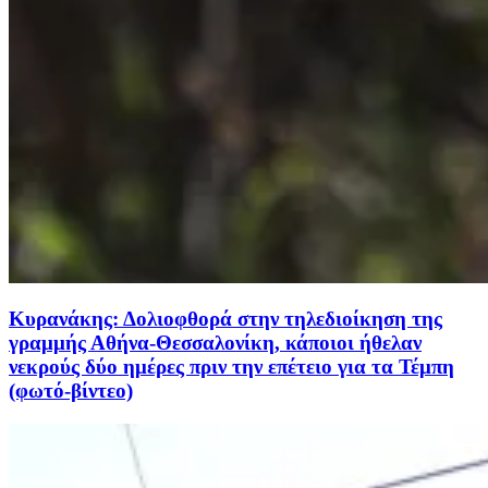
Κυρανάκης: Δολιοφθορά στην τηλεδιοίκηση της
γραμμής Αθήνα-Θεσσαλονίκη, κάποιοι ήθελαν
νεκρούς δύο ημέρες πριν την επέτειο για τα Τέμπη
(φωτό-βίντεο)