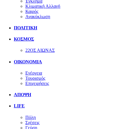
Έγκλημα
Κλιματική Αλλαγή
Καιρός
Ανακύκλωση
ΠΟΛΙΤΙΚΗ
ΚΟΣΜΟΣ
22ΟΣ ΑΙΩΝΑΣ
ΟΙΚΟΝΟΜΙΑ
Ενέργεια
Τουρισμός
Επιχειρήσεις
ΑΠΟΨΗ
LIFE
Πόλη
Σχέσεις
Γεύση