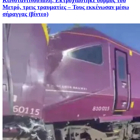
Κωνσταντινούπολη: Εκτροχιάστηκε συρμός του
Μετρό, τρεις τραυματίες – Τους εκκένωσαν μέσω
σήραγγας (βίντεο)