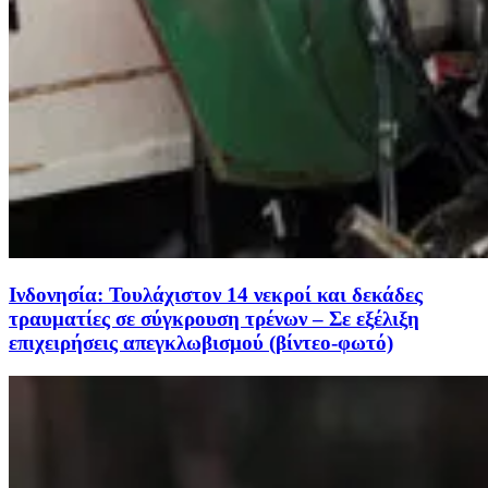
Ινδονησία: Τουλάχιστον 14 νεκροί και δεκάδες
τραυματίες σε σύγκρουση τρένων – Σε εξέλιξη
επιχειρήσεις απεγκλωβισμού (βίντεο-φωτό)