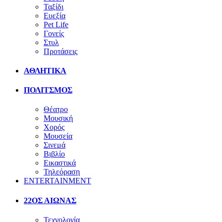
Ταξίδι
Ευεξία
Pet Life
Γονείς
Στυλ
Προτάσεις
ΑΘΛΗΤΙΚΑ
ΠΟΛΙΤΣΜΟΣ
Θέατρο
Μουσική
Χορός
Μουσεία
Σινεμά
Βιβλίο
Εικαστικά
Τηλεόραση
ENTERTAINMENT
22ΟΣ ΑΙΩΝΑΣ
Τεχνολογία