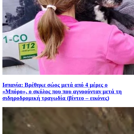
Iσπανία: Βρέθηκε σώος μετά από 4 μέρες ο
«Μπόρο», ο σκύλος που που αγνοούνταν μετά τη
σιδηροδρομική τραγωδία (βίντεο – εικόνες)