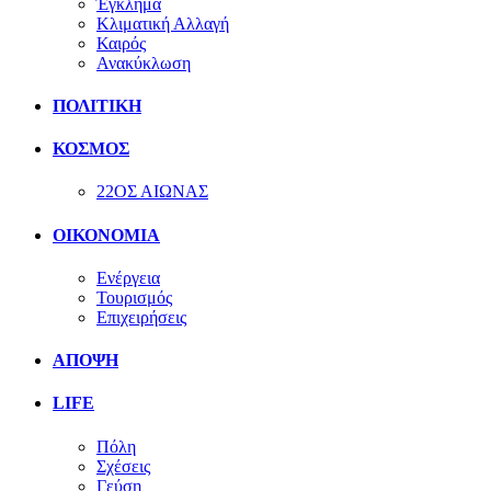
Έγκλημα
Κλιματική Αλλαγή
Καιρός
Ανακύκλωση
ΠΟΛΙΤΙΚΗ
ΚΟΣΜΟΣ
22ΟΣ ΑΙΩΝΑΣ
ΟΙΚΟΝΟΜΙΑ
Ενέργεια
Τουρισμός
Επιχειρήσεις
ΑΠΟΨΗ
LIFE
Πόλη
Σχέσεις
Γεύση