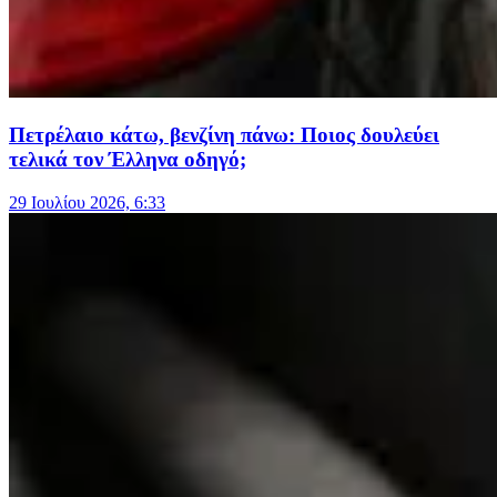
Πετρέλαιο κάτω, βενζίνη πάνω: Ποιος δουλεύει
τελικά τον Έλληνα οδηγό;
29 Ιουλίου 2026, 6:33