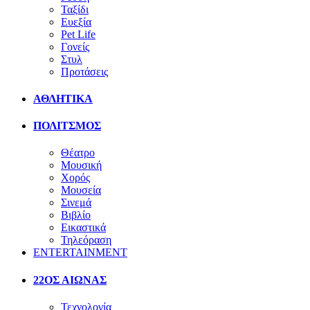
Ταξίδι
Ευεξία
Pet Life
Γονείς
Στυλ
Προτάσεις
ΑΘΛΗΤΙΚΑ
ΠΟΛΙΤΣΜΟΣ
Θέατρο
Μουσική
Χορός
Μουσεία
Σινεμά
Βιβλίο
Εικαστικά
Τηλεόραση
ENTERTAINMENT
22ΟΣ ΑΙΩΝΑΣ
Τεχνολογία