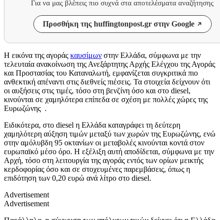
Για να μας βλέπεις πιο συχνά στα αποτελέσματα αναζήτησης
Προσθήκη της huffingtonpost.gr στην Google
Η εικόνα της αγοράς
καυσίμων
στην Ελλάδα, σύμφωνα με την
τελευταία ανακοίνωση της Ανεξάρτητης Αρχής Ελέγχου της Αγοράς
και Προστασίας του Καταναλωτή, εμφανίζεται συγκριτικά πιο
ανθεκτική απέναντι στις διεθνείς πιέσεις. Τα στοιχεία δείχνουν ότι
οι αυξήσεις στις τιμές, τόσο στη βενζίνη όσο και στο diesel,
κινούνται σε χαμηλότερα επίπεδα σε σχέση με πολλές χώρες της
Ευρωζώνης .
Ειδικότερα, στο diesel η Ελλάδα καταγράφει τη δεύτερη
χαμηλότερη αύξηση τιμών μεταξύ των χωρών της Ευρωζώνης, ενώ
στην αμόλυβδη 95 οκτανίων οι μεταβολές κινούνται κοντά στον
ευρωπαϊκό μέσο όρο. Η εξέλιξη αυτή αποδίδεται, σύμφωνα με την
Αρχή, τόσο στη λειτουργία της αγοράς εντός των ορίων μεικτής
κερδοφορίας όσο και σε στοχευμένες παρεμβάσεις, όπως η
επιδότηση των 0,20 ευρώ ανά λίτρο στο diesel.
Advertisement
Advertisement