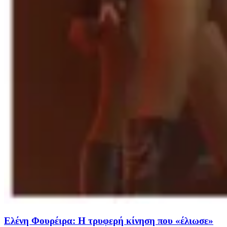
Ελένη Φουρέιρα: Η τρυφερή κίνηση που «έλιωσε»