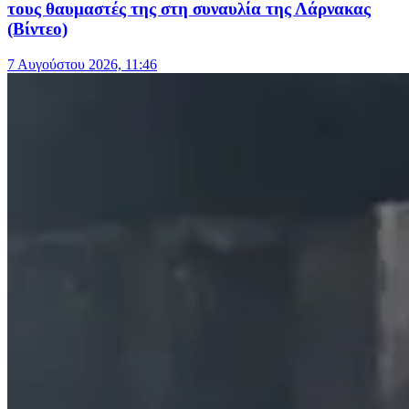
τους θαυμαστές της στη συναυλία της Λάρνακας
(Βίντεο)
7 Αυγούστου 2026, 11:46