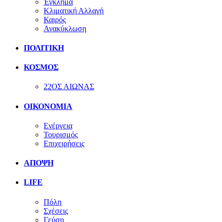
Έγκλημα
Κλιματική Αλλαγή
Καιρός
Ανακύκλωση
ΠΟΛΙΤΙΚΗ
ΚΟΣΜΟΣ
22ΟΣ ΑΙΩΝΑΣ
ΟΙΚΟΝΟΜΙΑ
Ενέργεια
Τουρισμός
Επιχειρήσεις
ΑΠΟΨΗ
LIFE
Πόλη
Σχέσεις
Γεύση