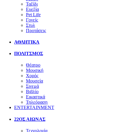
Ταξίδι
Ευεξία
Pet Life
Γονείς
Στυλ
Προτάσεις
ΑΘΛΗΤΙΚΑ
ΠΟΛΙΤΣΜΟΣ
Θέατρο
Μουσική
Χορός
Μουσεία
Σινεμά
Βιβλίο
Εικαστικά
Τηλεόραση
ENTERTAINMENT
22ΟΣ ΑΙΩΝΑΣ
Τεχνολογία