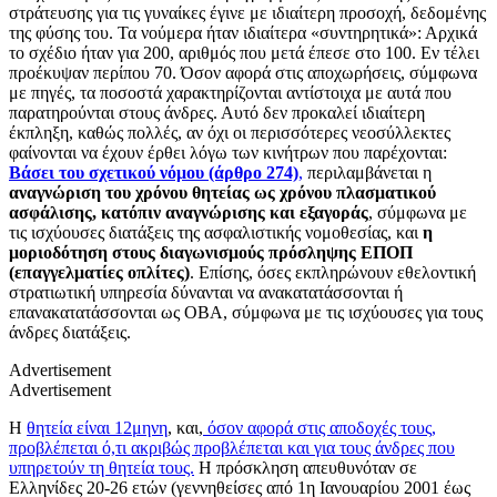
στράτευσης για τις γυναίκες έγινε με ιδιαίτερη προσοχή, δεδομένης
της φύσης του. Τα νούμερα ήταν ιδιαίτερα «συντηρητικά»: Αρχικά
το σχέδιο ήταν για 200, αριθμός που μετά έπεσε στο 100. Εν τέλει
προέκυψαν περίπου 70. Όσον αφορά στις αποχωρήσεις, σύμφωνα
με πηγές, τα ποσοστά χαρακτηρίζονται αντίστοιχα με αυτά που
παρατηρούνται στους άνδρες. Αυτό δεν προκαλεί ιδιαίτερη
έκπληξη, καθώς πολλές, αν όχι οι περισσότερες νεοσύλλεκτες
φαίνονται να έχουν έρθει λόγω των κινήτρων που παρέχονται:
Βάσει του σχετικού νόμου (άρθρο 274)
,
περιλαμβάνεται η
αναγνώριση του χρόνου θητείας ως χρόνου πλασματικού
ασφάλισης, κατόπιν αναγνώρισης και εξαγοράς
, σύμφωνα με
τις ισχύουσες διατάξεις της ασφαλιστικής νομοθεσίας, και
η
μοριοδότηση στους διαγωνισμούς πρόσληψης ΕΠΟΠ
(επαγγελματίες οπλίτες)
. Επίσης, όσες εκπληρώνουν εθελοντική
στρατιωτική υπηρεσία δύνανται να ανακατατάσσονται ή
επανακατατάσσονται ως ΟΒΑ, σύμφωνα με τις ισχύουσες για τους
άνδρες διατάξεις.
Advertisement
Advertisement
Η
θητεία είναι 12μηνη
, και,
όσον αφορά στις αποδοχές τους,
προβλέπεται ό,τι ακριβώς προβλέπεται και για τους άνδρες που
υπηρετούν τη θητεία τους.
Η πρόσκληση απευθυνόταν σε
Ελληνίδες 20-26 ετών (γεννηθείσες από 1η Ιανουαρίου 2001 έως