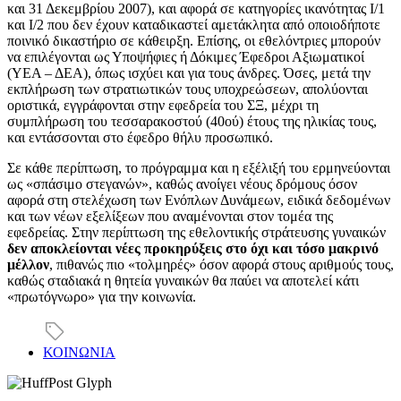
και 31 Δεκεμβρίου 2007), και αφορά σε κατηγορίες ικανότητας Ι/1
και Ι/2 που δεν έχουν καταδικαστεί αμετάκλητα από οποιοδήποτε
ποινικό δικαστήριο σε κάθειρξη. Επίσης, οι εθελόντριες μπορούν
να επιλέγονται ως Υποψήφιες ή Δόκιμες Έφεδροι Αξιωματικοί
(ΥΕΑ – ΔΕΑ), όπως ισχύει και για τους άνδρες. Όσες, μετά την
εκπλήρωση των στρατιωτικών τους υποχρεώσεων, απολύονται
οριστικά, εγγράφονται στην εφεδρεία του ΣΞ, μέχρι τη
συμπλήρωση του τεσσαρακοστού (40ού) έτους της ηλικίας τους,
και εντάσσονται στο έφεδρο θήλυ προσωπικό.
Σε κάθε περίπτωση, το πρόγραμμα και η εξέλιξή του ερμηνεύονται
ως «σπάσιμο στεγανών», καθώς ανοίγει νέους δρόμους όσον
αφορά στη στελέχωση των Ενόπλων Δυνάμεων, ειδικά δεδομένων
και των νέων εξελίξεων που αναμένονται στον τομέα της
εφεδρείας. Στην περίπτωση της εθελοντικής στράτευσης γυναικών
δεν αποκλείονται νέες προκηρύξεις στο όχι και τόσο μακρινό
μέλλον
, πιθανώς πιο «τολμηρές» όσον αφορά στους αριθμούς τους,
καθώς σταδιακά η θητεία γυναικών θα παύει να αποτελεί κάτι
«πρωτόγνωρο» για την κοινωνία.
ΚΟΙΝΩΝΙΑ