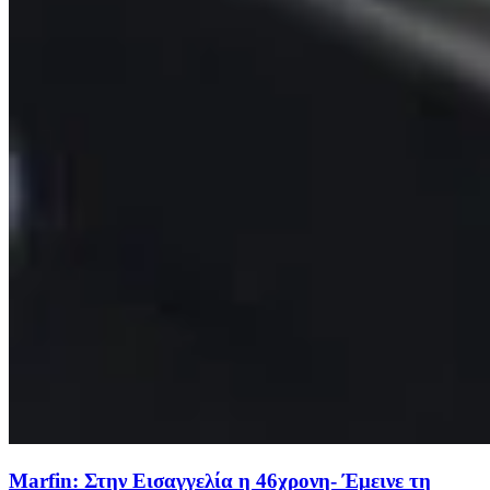
Marfin: Στην Εισαγγελία η 46χρονη- Έμεινε τη