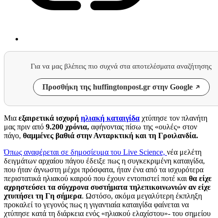
Για να μας βλέπεις πιο συχνά στα αποτελέσματα αναζήτησης
Προσθήκη της huffingtonpost.gr στην Google
Μια
εξαιρετικά ισχυρή
ηλιακή καταιγίδα
χτύπησε τον πλανήτη
μας πριν από
9.200 χρόνια,
αφήνοντας πίσω της «ουλές» στον
πάγο,
θαμμένες βαθιά στην Ανταρκτική και τη Γροιλανδία.
Όπως αναφέρεται σε δημοσίευμα του
Live Science,
νέα μελέτη
δειγμάτων αρχαίου πάγου έδειξε πως η συγκεκριμένη καταιγίδα,
που ήταν άγνωστη μέχρι πρόσφατα, ήταν ένα από τα ισχυρότερα
περιστατικά ηλιακού καιρού που έχουν εντοπιστεί ποτέ και
θα είχε
αχρηστεύσει τα σύγχρονα συστήματα τηλεπικοινωνιών αν είχε
χτυπήσει τη Γη σήμερα
. Ωστόσο, ακόμα μεγαλύτερη έκπληξη
προκαλεί το γεγονός πως η γιγαντιαία καταιγίδα φαίνεται να
χτύπησε κατά τη διάρκεια ενός «ηλιακού ελαχίστου»- του σημείου