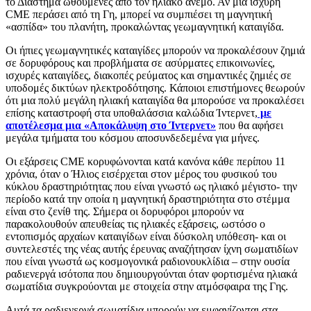
το Διάστημα ωθούμενες από τον ηλιακό άνεμο. Αν μια ισχυρή
CME
περάσει από τη Γη, μπορεί να συμπιέσει τη μαγνητική
«ασπίδα» του πλανήτη, προκαλώντας γεωμαγνητική καταιγίδα.
Οι ήπιες γεωμαγνητικές καταιγίδες μπορούν να προκαλέσουν ζημιά
σε δορυφόρους και προβλήματα σε ασύρματες επικοινωνίες,
ισχυρές καταιγίδες, διακοπές ρεύματος και σημαντικές ζημιές σε
υποδομές δικτύων ηλεκτροδότησης. Κάποιοι επιστήμονες θεωρούν
ότι μια πολύ μεγάλη ηλιακή καταιγίδα θα μπορούσε να προκαλέσει
επίσης καταστροφή στα υποθαλάσσια καλώδια Ίντερνετ,
με
αποτέλεσμα μια «Αποκάλυψη στο Ίντερνετ»
που θα αφήσει
μεγάλα τμήματα του κόσμου αποσυνδεδεμένα για μήνες.
Οι εξάρσεις
CME
κορυφώνονται κατά κανόνα κάθε περίπου 11
χρόνια, όταν ο Ήλιος εισέρχεται στον μέρος του φυσικού του
κύκλου δραστηριότητας που είναι γνωστό ως ηλιακό μέγιστο- την
περίοδο κατά την οποία η μαγνητική δραστηριότητα στο στέμμα
είναι στο ζενίθ της. Σήμερα οι δορυφόροι μπορούν να
παρακολουθούν απευθείας τις ηλιακές εξάρσεις, ωστόσο ο
εντοπισμός αρχαίων καταιγίδων είναι δύσκολη υπόθεση- και οι
συντελεστές της νέας αυτής έρευνας αναζήτησαν ίχνη σωματιδίων
που είναι γνωστά ως κοσμογονικά ραδιονουκλίδια – στην ουσία
ραδιενεργά ισότοπα που δημιουργούνται όταν φορτισμένα ηλιακά
σωματίδια συγκρούονται με στοιχεία στην ατμόσφαιρα της Γης.
Αυτά τα ραδιενεργά σωματίδια μπορούν να εμφανίζονται στα