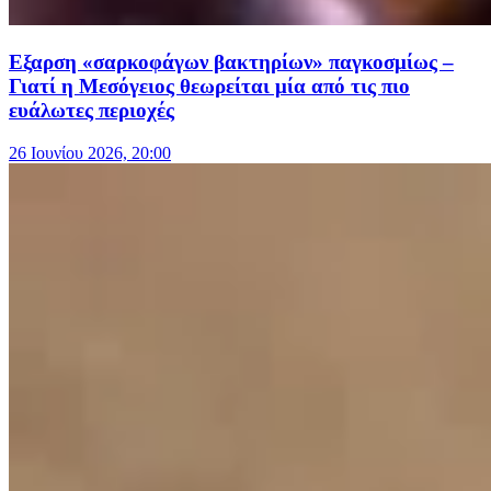
Eξαρση «σαρκοφάγων βακτηρίων» παγκοσμίως –
Γιατί η Mεσόγειος θεωρείται μία από τις πιο
ευάλωτες περιοχές
26 Ιουνίου 2026, 20:00