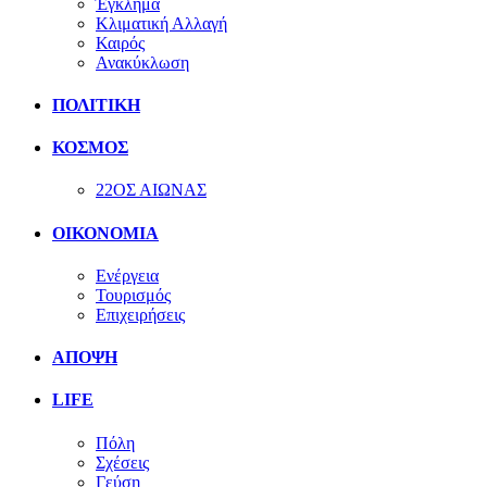
Έγκλημα
Κλιματική Αλλαγή
Καιρός
Ανακύκλωση
ΠΟΛΙΤΙΚΗ
ΚΟΣΜΟΣ
22ΟΣ ΑΙΩΝΑΣ
ΟΙΚΟΝΟΜΙΑ
Ενέργεια
Τουρισμός
Επιχειρήσεις
ΑΠΟΨΗ
LIFE
Πόλη
Σχέσεις
Γεύση