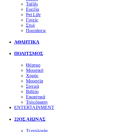
Ταξίδι
Ευεξία
Pet Life
Γονείς
Στυλ
Προτάσεις
ΑΘΛΗΤΙΚΑ
ΠΟΛΙΤΣΜΟΣ
Θέατρο
Μουσική
Χορός
Μουσεία
Σινεμά
Βιβλίο
Εικαστικά
Τηλεόραση
ENTERTAINMENT
22ΟΣ ΑΙΩΝΑΣ
Τεχνολογία