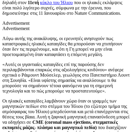
δηλαδή στον
11ετή
κύκλο του Ήλιου
που οι ηλιακές εκλάμψεις
είναι πολύ λιγότερο συχνές, σύμφωνα με την έρευνα, που
δημοσιεύτηκε στις 11 Ιανουαρίου στο
Nature Communications.
Advertisement
Advertisement
Λόγω αυτής της ανακάλυψης, οι ερευνητές ανησυχούν πως
καταστροφικές ηλιακές καταιγίδες θα μπορούσαν να χτυπήσουν
όταν δεν τις περιμένουμε, και ότι η Γη μπορεί να μην είναι
προετοιμασμένη όταν καταφτάσει η επόμενη μεγάλη.
«Αυτές οι γιγαντιαίες καταιγίδες επί της παρούσης δεν
περιλαμβάνονται επαρκώς στις αξιολογήσεις κινδύνου» ανέφερε
σχετικά ο Ράιμουντ Μούσελερ, γεωλόγος στο Πανεπιστήμιο Λουντ
στη Σουηδία. «Είναι υψίστης σημασίας να αναλύσουμε τι θα
μπορούσε να σημαίνουν τέτοια φαινόμενα για τη σημερινή
τεχνολογία και το πώς μπορούμε να προστατευτούμε».
Οι ηλιακές καταιγίδες λαμβάνουν χώρα όταν οι γραμμές των
μαγνητικών πεδίων στο στέμμα του Ήλιου (το εξώτερο τμήμα της
ατμόσφαιρας του Ήλιου) μπερδεύονται και μετά επανέρχονται στις
θέσεις τους βίαια. Αυτή η ξαφνική μαγνητική επανασύνδεση μπορεί
να οδηγήσει σε
CME (coronal mass ejections,
στεμματικές
εκπομπές μάζας- πλάσμα και μαγνητικά πεδία)
που διασχίζουν