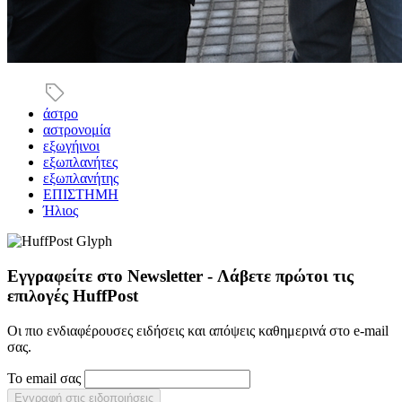
άστρο
αστρονομία
εξωγήινοι
εξωπλανήτες
εξωπλανήτης
ΕΠΙΣΤΗΜΗ
Ήλιος
Εγγραφείτε στο Newsletter - Λάβετε πρώτοι τις
επιλογές HuffPost
Οι πιο ενδιαφέρουσες ειδήσεις και απόψεις καθημερινά στο e-mail
σας.
Το email σας
Εγγραφή στις ειδοποιήσεις