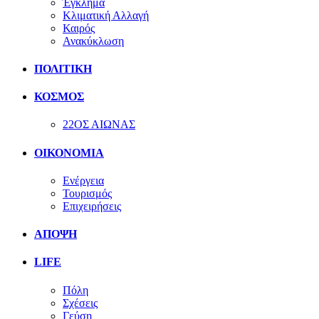
Έγκλημα
Κλιματική Αλλαγή
Καιρός
Ανακύκλωση
ΠΟΛΙΤΙΚΗ
ΚΟΣΜΟΣ
22ΟΣ ΑΙΩΝΑΣ
ΟΙΚΟΝΟΜΙΑ
Ενέργεια
Τουρισμός
Επιχειρήσεις
ΑΠΟΨΗ
LIFE
Πόλη
Σχέσεις
Γεύση