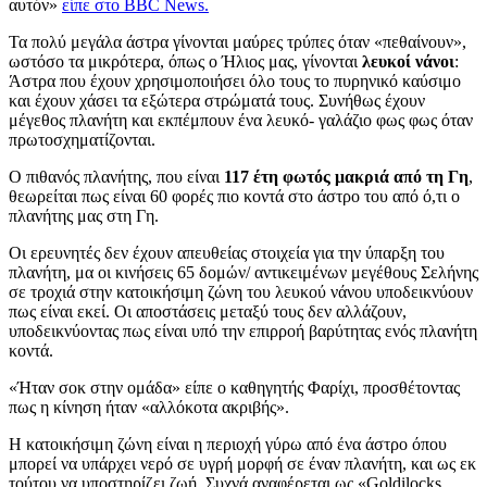
αυτόν»
είπε στο
BBC News.
Τα πολύ μεγάλα άστρα γίνονται μαύρες τρύπες όταν «πεθαίνουν»,
ωστόσο τα μικρότερα, όπως ο Ήλιος μας, γίνονται
λευκοί νάνοι
:
Άστρα που έχουν χρησιμοποιήσει όλο τους το πυρηνικό καύσιμο
και έχουν χάσει τα εξώτερα στρώματά τους. Συνήθως έχουν
μέγεθος πλανήτη και εκπέμπουν ένα λευκό- γαλάζιο φως φως όταν
πρωτοσχηματίζονται.
Ο πιθανός πλανήτης, που είναι
117 έτη φωτός μακριά από τη Γη
,
θεωρείται πως είναι 60 φορές πιο κοντά στο άστρο του από ό,τι ο
πλανήτης μας στη Γη.
Οι ερευνητές δεν έχουν απευθείας στοιχεία για την ύπαρξη του
πλανήτη, μα οι κινήσεις 65 δομών/ αντικειμένων μεγέθους Σελήνης
σε τροχιά στην κατοικήσιμη ζώνη του λευκού νάνου υποδεικνύουν
πως είναι εκεί. Οι αποστάσεις μεταξύ τους δεν αλλάζουν,
υποδεικνύοντας πως είναι υπό την επιρροή βαρύτητας ενός πλανήτη
κοντά.
«Ήταν σοκ στην ομάδα» είπε ο καθηγητής Φαρίχι, προσθέτοντας
πως η κίνηση ήταν «αλλόκοτα ακριβής».
Η κατοικήσιμη ζώνη είναι η περιοχή γύρω από ένα άστρο όπου
μπορεί να υπάρχει νερό σε υγρή μορφή σε έναν πλανήτη, και ως εκ
τούτου να υποστηρίζει ζωή. Συχνά αναφέρεται ως «
Goldilocks