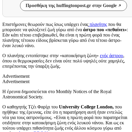
Προσθήκη της huffingtonpost.gr στην Google
Επιστήμονες θεωρούν πως ίσως υπάρχει ένας
πλανήτης
που θα
μπορούσε να φιλοξενεί ζωή γύρω από ένα
άστρο που «πεθαίνει»
:
Εάν κάτι τέτοιο επιβεβαιωθεί, θα είναι η πρώτη φορά που ένας
πλανήτης τέτοιου είδους βρίσκεται γύρω από ένα τέτοιο άστρο-
έναν λευκό νάνο.
Ο πλανήτης εντοπίστηκε στην «κατοικήσιμη ζώνη»
ενός άστρου
,
όπου οι θερμοκρασίες δεν είναι ούτε πολύ υψηλές ούτε χαμηλές,
επιτρέποντας την ύπαρξη ζωής.
Advertisement
Advertisement
Η έρευνα δημοσιεύεται στο
Monthly Notices of the Royal
Astronomical Society.
O
καθηγητής Τζέι Φαρίχι του
University College London,
που
ηγήθηκε της έρευνας, είπε ότι η παρατήρηση αυτή ήταν εντελώς
νέα για τους αστρονόμους. «Είναι η πρώτη φορά που παρατηρείται
οτιδήποτε στην κατοικήσιμη ζώνη ενός λευκού νάνου. Και ως εκ
τούτου υπάρχει πιθανότητα ζωής ενός άλλου κόσμου γύρω από