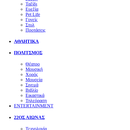
Ταξίδι
Ευεξία
Pet Life
Γονείς
Στυλ
Προτάσεις
ΑΘΛΗΤΙΚΑ
ΠΟΛΙΤΣΜΟΣ
Θέατρο
Μουσική
Χορός
Μουσεία
Σινεμά
Βιβλίο
Εικαστικά
Τηλεόραση
ENTERTAINMENT
22ΟΣ ΑΙΩΝΑΣ
Τεχνολογία