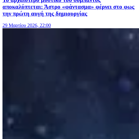
αποκαλύπτεται: Άστρο «φάντασμα» φέρνει στο φως
την πρώτη αυγή της δημιουργίας
29 Μαρτίου 2026, 22:00