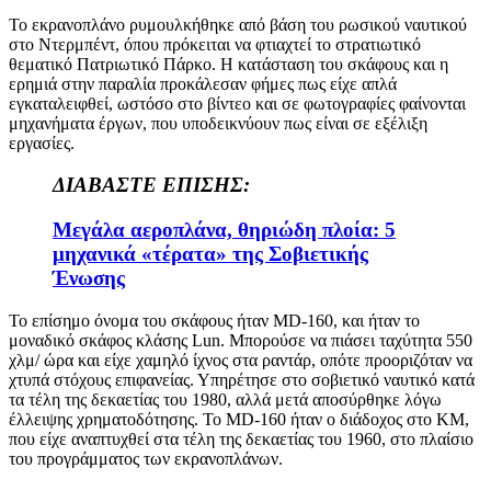
Το εκρανοπλάνο ρυμουλκήθηκε από βάση του ρωσικού ναυτικού
στο Ντερμπέντ, όπου πρόκειται να φτιαχτεί το στρατιωτικό
θεματικό Πατριωτικό Πάρκο. Η κατάσταση του σκάφους και η
ερημιά στην παραλία προκάλεσαν φήμες πως είχε απλά
εγκαταλειφθεί, ωστόσο στο βίντεο και σε φωτογραφίες φαίνονται
μηχανήματα έργων, που υποδεικνύουν πως είναι σε εξέλιξη
εργασίες.
ΔΙΑΒΑΣΤΕ ΕΠΙΣΗΣ:
Μεγάλα αεροπλάνα, θηριώδη πλοία: 5
μηχανικά «τέρατα» της Σοβιετικής
Ένωσης
Το επίσημο όνομα του σκάφους ήταν
MD-160,
και ήταν το
μοναδικό σκάφος κλάσης
Lun.
Μπορούσε να πιάσει ταχύτητα 550
χλμ/ ώρα και είχε χαμηλό ίχνος στα ραντάρ, οπότε προοριζόταν να
χτυπά στόχους επιφανείας. Υπηρέτησε στο σοβιετικό ναυτικό κατά
τα τέλη της δεκαετίας του 1980, αλλά μετά αποσύρθηκε λόγω
έλλειψης χρηματοδότησης. Το
MD-160
ήταν ο διάδοχος στο ΚΜ,
που είχε αναπτυχθεί στα τέλη της δεκαετίας του 1960, στο πλαίσιο
του προγράμματος των εκρανοπλάνων.