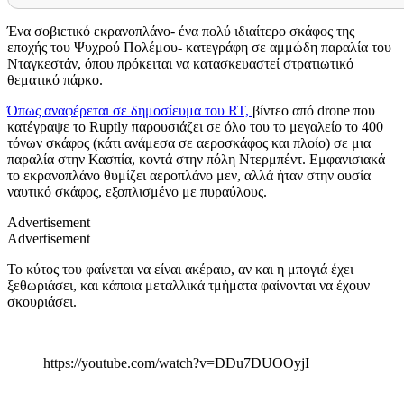
Ένα σοβιετικό εκρανοπλάνο- ένα πολύ ιδιαίτερο σκάφος της
εποχής του Ψυχρού Πολέμου- κατεγράφη σε αμμώδη παραλία του
Νταγκεστάν, όπου πρόκειται να κατασκευαστεί στρατιωτικό
θεματικό πάρκο.
Όπως αναφέρεται σε δημοσίευμα του
RT,
βίντεο από
drone
που
κατέγραψε το
Ruptly
παρουσιάζει σε όλο του το μεγαλείο το 400
τόνων σκάφος (κάτι ανάμεσα σε αεροσκάφος και πλοίο) σε μια
παραλία στην Κασπία, κοντά στην πόλη Ντερμπέντ. Εμφανισιακά
το εκρανοπλάνο θυμίζει αεροπλάνο μεν, αλλά ήταν στην ουσία
ναυτικό σκάφος, εξοπλισμένο με πυραύλους.
Advertisement
Advertisement
Το κύτος του φαίνεται να είναι ακέραιο, αν και η μπογιά έχει
ξεθωριάσει, και κάποια μεταλλικά τμήματα φαίνονται να έχουν
σκουριάσει.
https://youtube.com/watch?v=DDu7DUOOyjI