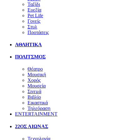
Ταξίδι
Ευεξία
Pet Life
Γονείς
Στυλ
Προτάσεις
ΑΘΛΗΤΙΚΑ
ΠΟΛΙΤΣΜΟΣ
Θέατρο
Μουσική
Χορός
Μουσεία
Σινεμά
Βιβλίο
Εικαστικά
Τηλεόραση
ENTERTAINMENT
22ΟΣ ΑΙΩΝΑΣ
Τεχνολογία