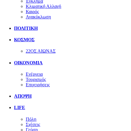
Έγκλημα
Κλιματική Αλλαγή
Καιρός
Ανακύκλωση
ΠΟΛΙΤΙΚΗ
ΚΟΣΜΟΣ
22ΟΣ ΑΙΩΝΑΣ
ΟΙΚΟΝΟΜΙΑ
Ενέργεια
Τουρισμός
Επιχειρήσεις
ΑΠΟΨΗ
LIFE
Πόλη
Σχέσεις
Γεύση