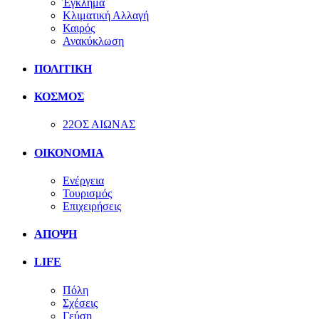
Έγκλημα
Κλιματική Αλλαγή
Καιρός
Ανακύκλωση
ΠΟΛΙΤΙΚΗ
ΚΟΣΜΟΣ
22ΟΣ ΑΙΩΝΑΣ
ΟΙΚΟΝΟΜΙΑ
Ενέργεια
Τουρισμός
Επιχειρήσεις
ΑΠΟΨΗ
LIFE
Πόλη
Σχέσεις
Γεύση