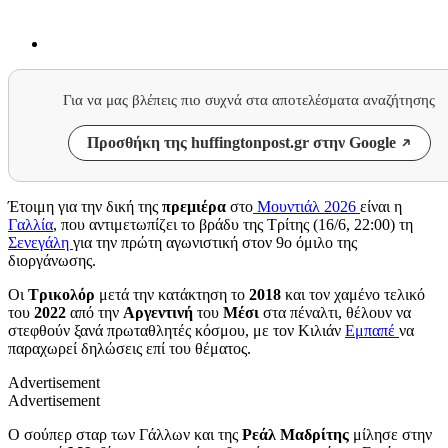
Για να μας βλέπεις πιο συχνά στα αποτελέσματα αναζήτησης
Προσθήκη της huffingtonpost.gr στην Google
Έτοιμη για την δική της
πρεμιέρα
στο
Mουντιάλ 2026
είναι η
Γαλλία
, που αντιμετωπίζει το βράδυ της Τρίτης (16/6, 22:00) τη
Σενεγάλη
για την πρώτη αγωνιστική στον 9ο όμιλο της
διοργάνωσης.
Οι
Τρικολόρ
μετά την κατάκτηση το
2018
και τον χαμένο τελικό
του
2022
από την
Αργεντινή
του
Μέσι
στα πέναλτι, θέλουν να
στεφθούν ξανά πρωταθλητές κόσμου, με τον Κιλιάν
Εμπαπέ
να
παραχωρεί δηλώσεις επί του θέματος.
Advertisement
Advertisement
Ο σούπερ σταρ των Γάλλων και της
Ρεάλ Μαδρίτης
μίλησε στην