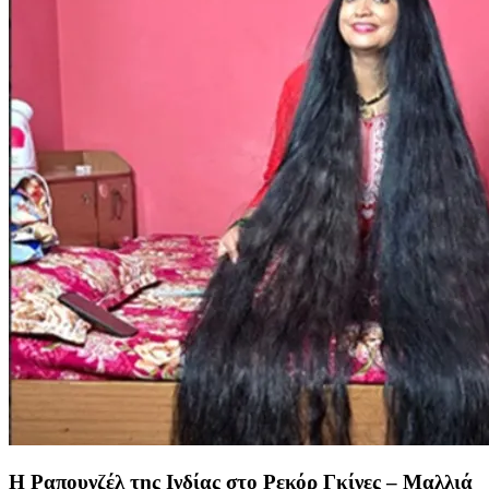
Η Ραπουνζέλ της Ινδίας στο Ρεκόρ Γκίνες – Μαλλιά