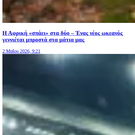
Η Αφρική «σπάει» στα δύο – Ένας νέος ωκεανός
γεννιέται μπροστά στα μάτια μας
2 Μαΐου 2026, 9:21