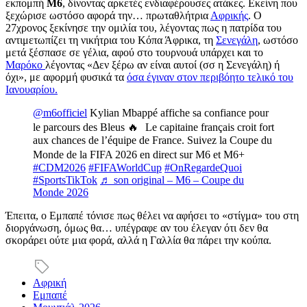
εκπομπή
M6
, δίνοντας αρκετές ενδιαφέρουσες ατάκες. Εκείνη που
ξεχώρισε ωστόσο αφορά την… πρωταθλήτρια
Αφρικής
. Ο
27χρονος ξεκίνησε την ομιλία του, λέγοντας πως η πατρίδα του
αντιμετωπίζει τη νικήτρια του Κόπα Άφρικα, τη
Σενεγάλη
, ωστόσο
μετά ξέσπασε σε γέλια, αφού στο τουρνουά υπάρχει και το
Μαρόκο
λέγοντας «Δεν ξέρω αν είναι αυτοί (σσ η Σενεγάλη) ή
όχι», με αφορμή φυσικά τα
όσα έγιναν στον περιβόητο τελικό του
Ιανουαρίου.
@m6officiel
Kylian Mbappé affiche sa confiance pour
le parcours des Bleus 🔥 Le capitaine français croit fort
aux chances de l’équipe de France. Suivez la Coupe du
Monde de la FIFA 2026 en direct sur M6 et M6+
#CDM2026
#FIFAWorldCup
#OnRegardeQuoi
#SportsTikTok
♬ son original – M6 – Coupe du
Monde 2026
Έπειτα, ο Εμπαπέ τόνισε πως θέλει να αφήσει το «στίγμα» του στη
διοργάνωση, όμως θα… υπέγραφε αν του έλεγαν ότι δεν θα
σκοράρει ούτε μια φορά, αλλά η Γαλλία θα πάρει την κούπα.
Αφρική
Εμπαπέ