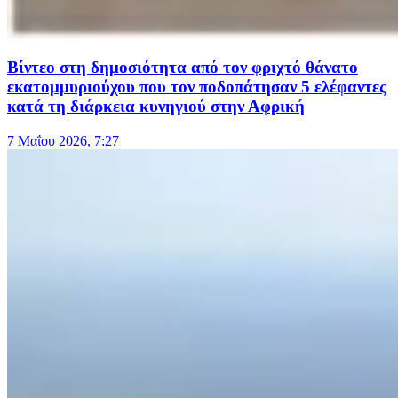
Βίντεο στη δημοσιότητα από τον φριχτό θάνατο
εκατομμυριούχου που τον ποδοπάτησαν 5 ελέφαντες
κατά τη διάρκεια κυνηγιού στην Αφρική
7 Μαΐου 2026, 7:27