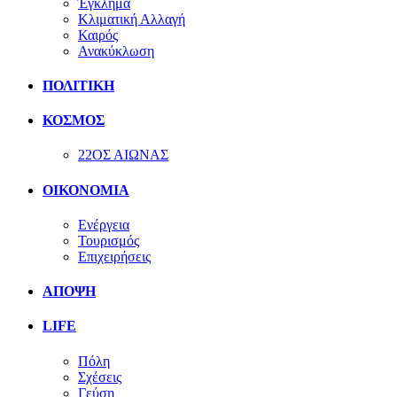
Έγκλημα
Κλιματική Αλλαγή
Καιρός
Ανακύκλωση
ΠΟΛΙΤΙΚΗ
ΚΟΣΜΟΣ
22ΟΣ ΑΙΩΝΑΣ
ΟΙΚΟΝΟΜΙΑ
Ενέργεια
Τουρισμός
Επιχειρήσεις
ΑΠΟΨΗ
LIFE
Πόλη
Σχέσεις
Γεύση