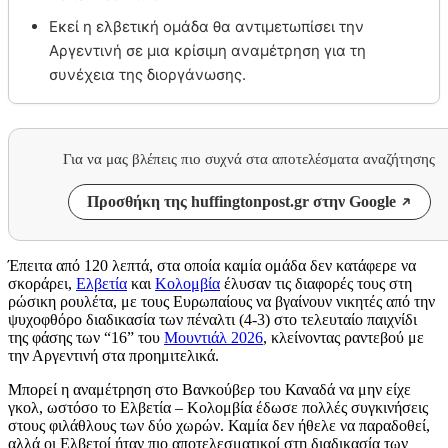
Εκεί η ελβετική ομάδα θα αντιμετωπίσει την
Αργεντινή σε μια κρίσιμη αναμέτρηση για τη
συνέχεια της διοργάνωσης.
Για να μας βλέπεις πιο συχνά στα αποτελέσματα αναζήτησης
Προσθήκη της huffingtonpost.gr στην Google
Έπειτα από 120 λεπτά, στα οποία καμία ομάδα δεν κατάφερε να
σκοράρει,
Ελβετία
και
Κολομβία
έλυσαν τις διαφορές τους στη
ρώσικη ρουλέτα, με τους Ευρωπαίους να βγαίνουν νικητές από την
ψυχοφθόρο διαδικασία των πέναλτι (4-3) στο τελευταίο παιχνίδι
της φάσης των “16” του
Μουντιάλ 2026
, κλείνοντας ραντεβού με
την Αργεντινή στα προημιτελικά.
Μπορεί η αναμέτρηση στο Βανκούβερ του Καναδά να μην είχε
γκολ, ωστόσο το Ελβετία – Κολομβία έδωσε πολλές συγκινήσεις
στους φιλάθλους των δύο χωρών. Καμία δεν ήθελε να παραδοθεί,
αλλά οι Ελβετοί ήταν πιο αποτελεσματικοί στη διαδικασία των