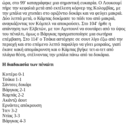
ώρα, στο 99′ καταγράφηκε μια σημαντική ευκαιρία. Ο Λουκουμί
πήρε την κεφαλιά μετά από εκτέλεση κόρνερ της Κολομβίας, με
την μπάλα να χτυπάει στο οριζόντιο δοκάρι και να φεύγει μακριά.
Δύο λεπτά μετά, ο Κάμπας δοκίμασε το πόδι του από μακριά,
αναγκάζοντας τον Κόμπελ να αποκρούσει. Στο 104′ ήρθε η
απάντηση των Ελβετών, με τον Αμντουνί να σουτάρει από το ύψος
του πέναλτι, όμως ο Βάργκας πραγματοποίησε μια σωτήρια
επέμβαση. Στο 114′ ο Τσάκα αστόχησε σε σουτ λίγο έξω από την
περιοχή και στο επόμενο λεπτό παραλίγο να γίνει μοιραίος, γιατί
έκανε κακή απομάκρυνση και ο Κάμπας βγήκε τετ-α-τετ από
πλάγια θέση, στέλνοντας την μπάλα πάνω από τα δοκάρια.
H διαδικασία των πέναλτι
Κιντέρο 0-1
Τσάκα 1-1
Σάντσες δοκάρι
Βάργκας 2-1
Καμπάς 2-2
Ακάντζι άουτ
Ερνάντες απόκρουση
Ίτεν 3-2
Ντίας 3-3
Βάργκας 4-3