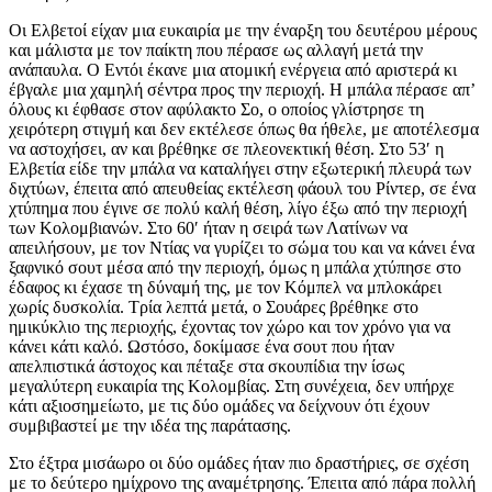
Oι Ελβετοί είχαν μια ευκαιρία με την έναρξη του δευτέρου μέρους
και μάλιστα με τον παίκτη που πέρασε ως αλλαγή μετά την
ανάπαυλα. Ο Εντόι έκανε μια ατομική ενέργεια από αριστερά κι
έβγαλε μια χαμηλή σέντρα προς την περιοχή. Η μπάλα πέρασε απ’
όλους κι έφθασε στον αφύλακτο Σο, ο οποίος γλίστρησε τη
χειρότερη στιγμή και δεν εκτέλεσε όπως θα ήθελε, με αποτέλεσμα
να αστοχήσει, αν και βρέθηκε σε πλεονεκτική θέση. Στο 53′ η
Ελβετία είδε την μπάλα να καταλήγει στην εξωτερική πλευρά των
διχτύων, έπειτα από απευθείας εκτέλεση φάουλ του Ρίντερ, σε ένα
χτύπημα που έγινε σε πολύ καλή θέση, λίγο έξω από την περιοχή
των Κολομβιανών. Στο 60′ ήταν η σειρά των Λατίνων να
απειλήσουν, με τον Ντίας να γυρίζει το σώμα του και να κάνει ένα
ξαφνικό σουτ μέσα από την περιοχή, όμως η μπάλα χτύπησε στο
έδαφος κι έχασε τη δύναμή της, με τον Κόμπελ να μπλοκάρει
χωρίς δυσκολία. Τρία λεπτά μετά, ο Σουάρες βρέθηκε στο
ημικύκλιο της περιοχής, έχοντας τον χώρο και τον χρόνο για να
κάνει κάτι καλό. Ωστόσο, δοκίμασε ένα σουτ που ήταν
απελπιστικά άστοχος και πέταξε στα σκουπίδια την ίσως
μεγαλύτερη ευκαιρία της Κολομβίας. Στη συνέχεια, δεν υπήρχε
κάτι αξιοσημείωτο, με τις δύο ομάδες να δείχνουν ότι έχουν
συμβιβαστεί με την ιδέα της παράτασης.
Στο έξτρα μισάωρο οι δύο ομάδες ήταν πιο δραστήριες, σε σχέση
με το δεύτερο ημίχρονο της αναμέτρησης. Έπειτα από πάρα πολλή