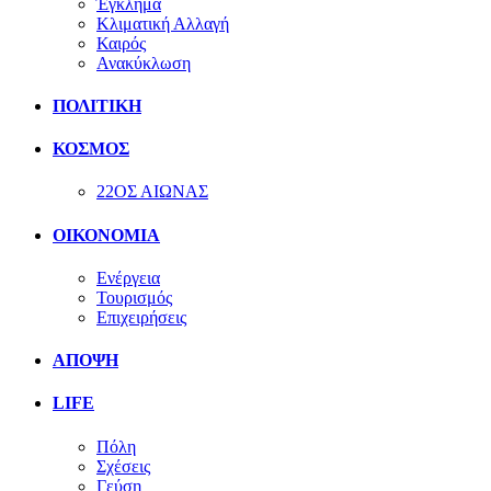
Έγκλημα
Κλιματική Αλλαγή
Καιρός
Ανακύκλωση
ΠΟΛΙΤΙΚΗ
ΚΟΣΜΟΣ
22ΟΣ ΑΙΩΝΑΣ
ΟΙΚΟΝΟΜΙΑ
Ενέργεια
Τουρισμός
Επιχειρήσεις
ΑΠΟΨΗ
LIFE
Πόλη
Σχέσεις
Γεύση