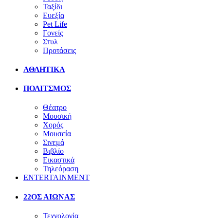
Ταξίδι
Ευεξία
Pet Life
Γονείς
Στυλ
Προτάσεις
ΑΘΛΗΤΙΚΑ
ΠΟΛΙΤΣΜΟΣ
Θέατρο
Μουσική
Χορός
Μουσεία
Σινεμά
Βιβλίο
Εικαστικά
Τηλεόραση
ENTERTAINMENT
22ΟΣ ΑΙΩΝΑΣ
Τεχνολογία