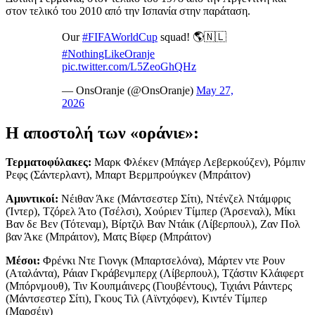
στον τελικό του 2010 από την Ισπανία στην παράταση.
Our
#FIFAWorldCup
squad! 🌎🇳🇱
#NothingLikeOranje
pic.twitter.com/L5ZeoGhQHz
— OnsOranje (@OnsOranje)
May 27,
2026
Η αποστολή των «οράνιε»:
Τερματοφύλακες:
Μαρκ Φλέκεν (Μπάγερ Λεβερκούζεν), Ρόμπιν
Ρεφς (Σάντερλαντ), Μπαρτ Βερμπρούγκεν (Μπράιτον)
Αμυντικοί:
Νέιθαν Άκε (Μάντσεστερ Σίτι), Ντένζελ Ντάμφρις
(Ίντερ), Τζόρελ Άτο (Τσέλσι), Χούριεν Τίμπερ (Άρσεναλ), Μίκι
Βαν δε Βεν (Τότεναμ), Βίρτζιλ Βαν Ντάικ (Λίβερπουλ), Ζαν Πολ
βαν Άκε (Μπράιτον), Ματς Βίφερ (Μπράιτον)
Μέσοι:
Φρένκι Ντε Γιονγκ (Μπαρτσελόνα), Μάρτεν ντε Ρουν
(Αταλάντα), Ράιαν Γκράβενμπερχ (Λίβερπουλ), Τζάστιν Κλάιφερτ
(Μπόρνμουθ), Τιν Κουπμάινερς (Γιουβέντους), Τιχιάνι Ράιντερς
(Μάντσεστερ Σίτι), Γκους Τιλ (Αϊντχόφεν), Κιντέν Τίμπερ
(Μαρσέιγ)