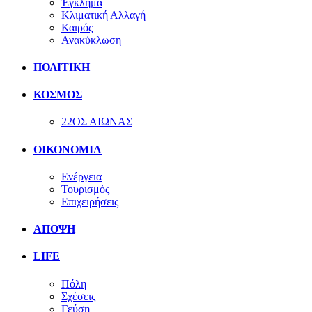
Έγκλημα
Κλιματική Αλλαγή
Καιρός
Ανακύκλωση
ΠΟΛΙΤΙΚΗ
ΚΟΣΜΟΣ
22ΟΣ ΑΙΩΝΑΣ
ΟΙΚΟΝΟΜΙΑ
Ενέργεια
Τουρισμός
Επιχειρήσεις
ΑΠΟΨΗ
LIFE
Πόλη
Σχέσεις
Γεύση