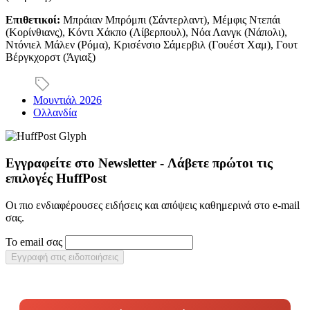
Επιθετικοί:
Μπράιαν Μπρόμπι (Σάντερλαντ), Μέμφις Ντεπάι
(Κορίνθιανς), Κόντι Χάκπο (Λίβερπουλ), Νόα Λανγκ (Νάπολι),
Ντόνιελ Μάλεν (Ρόμα), Κρισένσιο Σάμερβιλ (Γουέστ Χαμ), Γουτ
Βέργκχορστ (Άγιαξ)
Μουντιάλ 2026
Ολλανδία
Εγγραφείτε στο Newsletter - Λάβετε πρώτοι τις
επιλογές HuffPost
Οι πιο ενδιαφέρουσες ειδήσεις και απόψεις καθημερινά στο e-mail
σας.
Το email σας
Εγγραφή στις ειδοποιήσεις