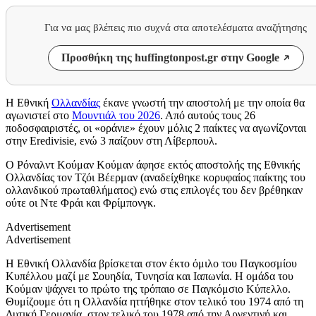
Για να μας βλέπεις πιο συχνά στα αποτελέσματα αναζήτησης
Προσθήκη της huffingtonpost.gr στην Google
Η Εθνική
Ολλανδίας
έκανε γνωστή την αποστολή με την οποία θα
αγωνιστεί στο
Μουντιάλ του 2026
. Από αυτούς τους 26
ποδοσφαιριστές, οι «οράνιε» έχουν μόλις 2 παίκτες να αγωνίζονται
στην Eredivisie, ενώ 3 παίζουν στη Λίβερπουλ.
Ο Ρόναλντ Κούμαν Κούμαν άφησε εκτός αποστολής της Εθνικής
Ολλανδίας τον Τζόι Βέερμαν (αναδείχθηκε κορυφαίος παίκτης του
ολλανδικού πρωταθλήματος) ενώ στις επιλογές του δεν βρέθηκαν
ούτε οι Ντε Φράι και Φρίμπονγκ.
Advertisement
Advertisement
Η Εθνική Ολλανδία βρίσκεται στον έκτο όμιλο του Παγκοσμίου
Κυπέλλου μαζί με Σουηδία, Τυνησία και Ιαπωνία. Η ομάδα του
Κούμαν ψάχνει το πρώτο της τρόπαιο σε Παγκόμσιο Κύπελλο.
Θυμίζουμε ότι η Ολλανδία ηττήθηκε στον τελικό του 1974 από τη
Δυτική Γερμανία, στον τελικό του 1978 από την Αργεντινή και