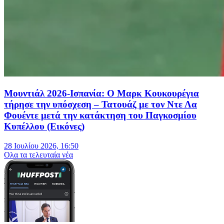
Μουντιάλ 2026-Ισπανία: Ο Μαρκ Κουκουρέγια
τήρησε την υπόσχεση – Τατουάζ με τον Ντε Λα
Φουέντε μετά την κατάκτηση του Παγκοσμίου
Κυπέλλου (Εικόνες)
28 Ιουλίου 2026, 16:50
Oλα τα τελευταία νέα