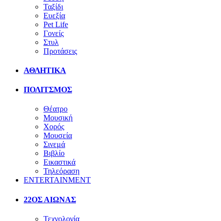
Ταξίδι
Ευεξία
Pet Life
Γονείς
Στυλ
Προτάσεις
ΑΘΛΗΤΙΚΑ
ΠΟΛΙΤΣΜΟΣ
Θέατρο
Μουσική
Χορός
Μουσεία
Σινεμά
Βιβλίο
Εικαστικά
Τηλεόραση
ENTERTAINMENT
22ΟΣ ΑΙΩΝΑΣ
Τεχνολογία