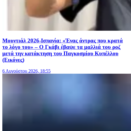
Μουντιάλ 2026-Ισπανία: «Ένας άντρας που κρατά
το λόγο του» – Ο Γκάβι έβαψε τα μαλλιά του ροζ
μετά την κατάκτηση του Παγκοσμίου Κυπέλλου
(Εικόνες)
6 Αυγούστου 2026, 18:55