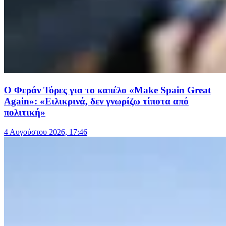
Ο Φεράν Τόρες για το καπέλο «Make Spain Great
Again»: «Ειλικρινά, δεν γνωρίζω τίποτα από
πολιτική»
4 Αυγούστου 2026, 17:46