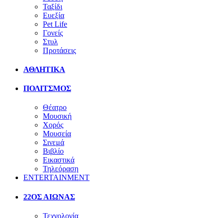
Ταξίδι
Ευεξία
Pet Life
Γονείς
Στυλ
Προτάσεις
ΑΘΛΗΤΙΚΑ
ΠΟΛΙΤΣΜΟΣ
Θέατρο
Μουσική
Χορός
Μουσεία
Σινεμά
Βιβλίο
Εικαστικά
Τηλεόραση
ENTERTAINMENT
22ΟΣ ΑΙΩΝΑΣ
Τεχνολογία