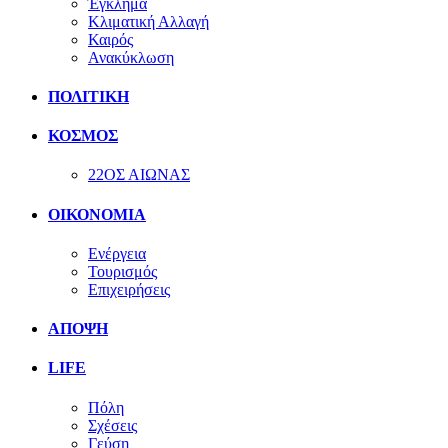
Έγκλημα
Κλιματική Αλλαγή
Καιρός
Ανακύκλωση
ΠΟΛΙΤΙΚΗ
ΚΟΣΜΟΣ
22ΟΣ ΑΙΩΝΑΣ
ΟΙΚΟΝΟΜΙΑ
Ενέργεια
Τουρισμός
Επιχειρήσεις
ΑΠΟΨΗ
LIFE
Πόλη
Σχέσεις
Γεύση