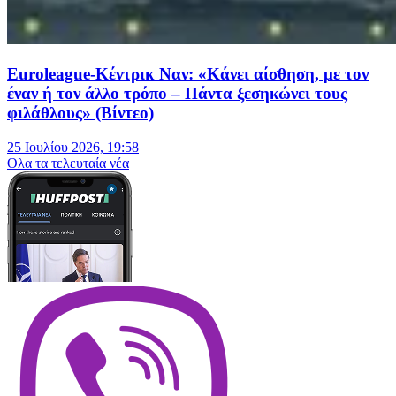
Euroleague-Κέντρικ Ναν: «Κάνει αίσθηση, με τον
έναν ή τον άλλο τρόπο – Πάντα ξεσηκώνει τους
φιλάθλους» (Βίντεο)
25 Ιουλίου 2026, 19:58
Oλα τα τελευταία νέα