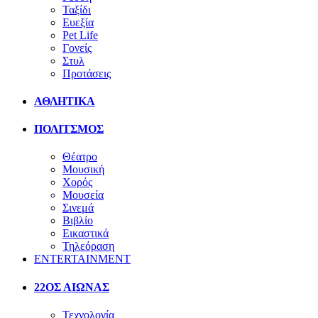
Ταξίδι
Ευεξία
Pet Life
Γονείς
Στυλ
Προτάσεις
ΑΘΛΗΤΙΚΑ
ΠΟΛΙΤΣΜΟΣ
Θέατρο
Μουσική
Χορός
Μουσεία
Σινεμά
Βιβλίο
Εικαστικά
Τηλεόραση
ENTERTAINMENT
22ΟΣ ΑΙΩΝΑΣ
Τεχνολογία