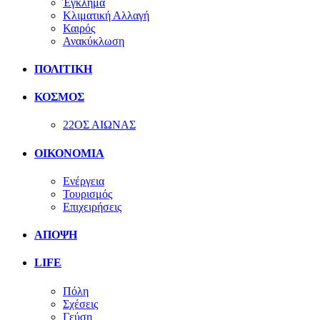
Έγκλημα
Κλιματική Αλλαγή
Καιρός
Ανακύκλωση
ΠΟΛΙΤΙΚΗ
ΚΟΣΜΟΣ
22ΟΣ ΑΙΩΝΑΣ
ΟΙΚΟΝΟΜΙΑ
Ενέργεια
Τουρισμός
Επιχειρήσεις
ΑΠΟΨΗ
LIFE
Πόλη
Σχέσεις
Γεύση