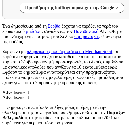
Προσθήκη της huffingtonpost.gr στην Google
Ένα δημοσίευμα από τη
Σερβία
έρχεται να ταράξει τα νερά του
ευρωπαϊκού
μπάσκετ
, συνδέοντας τον
Παναθηναϊκό
AKTOR με
μια ενδεχόμενη επιστροφή του Ζέλικο
Ομπράντοβιτς
στον πάγκο
της ομάδας.
Σύμφωνα με
πληροφορίες που δημοσιεύει η Meridian Sport,
οι
«πράσινοι» φέρονται να έχουν καταθέσει επίσημη πρόταση στον
κορυφαίο Σέρβο προπονητή, προσφέροντάς του διετές συμβόλαιο
με συνολικές απολαβές που αγγίζουν τα 10 εκατομμύρια ευρώ.
Εφόσον το δημοσίευμα ανταποκρίνεται στην πραγματικότητα,
πρόκειται για μία από τις μεγαλύτερες οικονομικές προτάσεις που
έχουν γίνει ποτέ σε προπονητή ευρωπαϊκής ομάδας.
Advertisement
Advertisement
Η φημολογία αναπτύσσεται λίγες μόλις ημέρες μετά την
ολοκλήρωση της συνεργασίας του Ομπράντοβιτς με την
Παρτίζαν
Βελιγραδίου
, στην οποία επέστρεψε το καλοκαίρι του 2021 και
παρέμεινε για περίπου τέσσερα χρόνια.