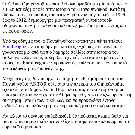
Ο Ζέλικο Ομπράντοβιτς αποτελεί αναμφισβήτητα μία από τις πιο
εμβληματικές μορφές στην ιστορία του Παναθηναϊκού. Κατά τη
διάρκεια της παρουσίας του στον «πράσινο» πάγκο από το 1999
έως το 2012, δημιούργησε μια πραγματική αυτοκρατορία,
οδηγώντας το «τριφύλλι» σε αλλεπάλληλες διακρίσεις εντός και
εκτός συνόρων.
Υπό τις οδηγίες του, ο Παναθηναϊκός κατέκτησε πέντε τίτλους
EuroLeague,
ενώ κυριάρχησε και στις εγχώριες διοργανώσεις,
γράφοντας μία από τις πιο λαμπρές σελίδες στην ιστορία του
συλλόγου. Συνολικά, ο Σέρβος τεχνικός έχει κατακτήσει εννέα
φορές την EuroLeague ως προπονητής, επίδοση που τον καθιστά
τον
πολυνίκη
της διοργάνωσης.
Μέχρι στιγμής, δεν υπάρχει επίσημη τοποθέτηση ούτε από τον
Παναθηναϊκό AKTOR ούτε από την πλευρά του Ομπράντοβιτς
σχετικά με το δημοσίευμα. Παρ’ όλα αυτά, το ενδεχόμενο μιας
επιστροφής του «Ζοτς» στην Αθήνα αρκεί για να αναζωπυρώσει τη
συζήτηση μεταξύ των φιλάθλων και να προκαλέσει έντονο
ενδιαφέρον σε ολόκληρη την ευρωπαϊκή μπασκετική κοινότητα.
Αν τελικά το σενάριο επιβεβαιωθεί, θα πρόκειται αναμφίβολα για
μία από τις σημαντικότερες εξελίξεις του φετινού καλοκαιριού στο
ευρωπαϊκό μπάσκετ.