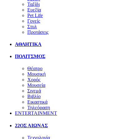
Ταξίδι
Ευεξία
Pet Life
Γονείς
Στυλ
Προτάσεις
ΑΘΛΗΤΙΚΑ
ΠΟΛΙΤΣΜΟΣ
Θέατρο
Μουσική
Χορός
Μουσεία
Σινεμά
Βιβλίο
Εικαστικά
Τηλεόραση
ENTERTAINMENT
22ΟΣ ΑΙΩΝΑΣ
Τεχνολογία