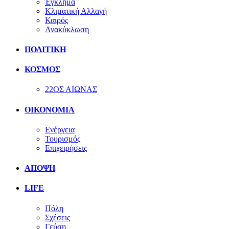
Έγκλημα
Κλιματική Αλλαγή
Καιρός
Ανακύκλωση
ΠΟΛΙΤΙΚΗ
ΚΟΣΜΟΣ
22ΟΣ ΑΙΩΝΑΣ
ΟΙΚΟΝΟΜΙΑ
Ενέργεια
Τουρισμός
Επιχειρήσεις
ΑΠΟΨΗ
LIFE
Πόλη
Σχέσεις
Γεύση