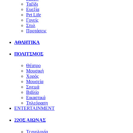
Ταξίδι
Ευεξία
Pet Life
Γονείς
Στυλ
Προτάσεις
ΑΘΛΗΤΙΚΑ
ΠΟΛΙΤΣΜΟΣ
Θέατρο
Μουσική
Χορός
Μουσεία
Σινεμά
Βιβλίο
Εικαστικά
Τηλεόραση
ENTERTAINMENT
22ΟΣ ΑΙΩΝΑΣ
Τεχνολογία