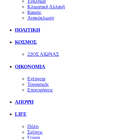
Έγκλημα
Κλιματική Αλλαγή
Καιρός
Ανακύκλωση
ΠΟΛΙΤΙΚΗ
ΚΟΣΜΟΣ
22ΟΣ ΑΙΩΝΑΣ
ΟΙΚΟΝΟΜΙΑ
Ενέργεια
Τουρισμός
Επιχειρήσεις
ΑΠΟΨΗ
LIFE
Πόλη
Σχέσεις
Γεύση