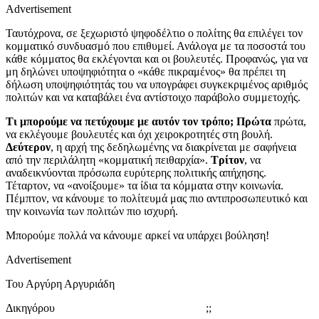
Advertisement
Ταυτόχρονα, σε ξεχωριστό ψηφοδέλτιο ο πολίτης θα επιλέγει τον
κομματικό συνδυασμό που επιθυμεί. Ανάλογα με τα ποσοστά του
κάθε κόμματος θα εκλέγονται και οι βουλευτές. Προφανώς, για να
μη δηλώνει υποψηφιότητα ο «κάθε πικραμένος» θα πρέπει τη
δήλωση υποψηφιότητάς του να υπογράφει συγκεκριμένος αριθμός
πολιτών και να καταβάλει ένα αντίστοιχο παράβολο συμμετοχής.
Τι μπορούμε να πετύχουμε με αυτόν τον τρόπο; Πρώτα
πρώτα,
να εκλέγουμε βουλευτές και όχι χειροκροτητές στη βουλή.
Δεύτερον
, η αρχή της δεδηλωμένης να διακρίνεται με σαφήνεια
από την περιλάλητη «κομματική πειθαρχία».
Τρίτον
, να
αναδεικνύονται πρόσωπα ευρύτερης πολιτικής απήχησης.
Τέταρτον, να «ανοίξουμε» τα ίδια τα κόμματα στην κοινωνία.
Πέμπτον, να κάνουμε το πολίτευμά μας πιο αντιπροσωπευτικό και
την κοινωνία των πολιτών πιο ισχυρή.
Μπορούμε πολλά να κάνουμε αρκεί να υπάρχει βούληση!
Advertisement
Του Αργύρη Αργυριάδη
Δικηγόρου ;;