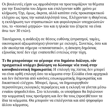
Οι βουλευτές είχαν ως αρμοδιότητα να προετοιμάζουν τα θέματα
για την Εκκλησία του Δήμου και επιλέγονταν κάθε χρόνο με
κλήρωση. Όχι, όμως, άκριτα, αλλά κατόπιν ενός προκαταρκτικού
ελέγχου ως προς την καταλληλότητά τους. Ελέγχονταν η ιθαγένεια,
η εκπλήρωση των στρατιωτικών και φορολογικών υποχρεώσεών
του, το «ποινικό μητρώο» του και η ηλικία του (έπρεπε να είναι
άνω των 30 ετών).
Ταυτόχρονα, η ανάδειξη σε θέσεις ευθύνης (στρατηγοί, ταμίες,
οικονομικοί αξιωματούχοι) γίνονταν με εκλογές. Συνεπώς, όσο και
εάν ακούγεται σήμερα «επαναστατικό», η άσκηση δημόσιας
εξουσίας ποτέ δεν είχε εναποτεθεί εντελώς στην τύχη.
Τι θα μπορούσαμε να φέρουμε στο δημόσιο διάλογο, εάν
πραγματικά υπάρχει βούληση να δώσουμε νέα πνοή στην
κοινοβουλευτική δημοκρατία;
Η επιλογή της λίστας δεν μπορεί
να είναι ορθή επιλογή όσο τα κόμματα στην Ελλάδα είναι αρχηγικά
και δεν διέπονται από κανόνες εσωκομματικής δημοκρατίας και
δικαστικού ελέγχου. Μπορεί, όμως, να δημιουργηθούν
περισσότερες εκλογικές περιφέρειες και η εκλογή να γίνεται μέσω
ενιαίου ψηφοδελτίου. Στο τελευταίο, οι υποψήφιοι θα δηλώνουν
την κομματική τους προτίμηση και δεν θα τους (προσ)θέτουν τα
ίδια τα κόμματα. Θα μπορούν να επιλέγονται και από ψηφοφόρο
άλλου κόμματος.