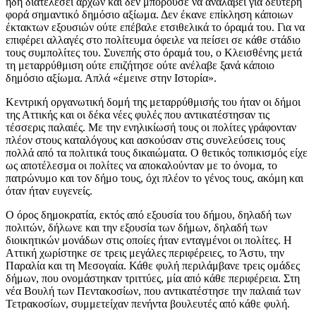
ήδη διατελέσει άρχων και δεν μπορούσε να αναλάβει για δεύτερη
φορά σημαντικό δημόσιο αξίωμα. Δεν έκανε επίκληση κάποιων
έκτακτων εξουσιών ούτε επέβαλε ετσιθελικά το όραμά του. Για να
επιφέρει αλλαγές στο πολίτευμα όφειλε να πείσει σε κάθε στάδιο
τους συμπολίτες του. Συνεπής στο όραμά του, ο Κλεισθένης μετά
τη μεταρρύθμιση ούτε επιζήτησε ούτε ανέλαβε ξανά κάποιο
δημόσιο αξίωμα. Απλά «έμεινε στην Ιστορία».
Κεντρική οργανωτική δομή της μεταρρύθμισής του ήταν οι δήμοι
της Αττικής και οι δέκα νέες φυλές που αντικατέστησαν τις
τέσσερις παλαιές. Με την ενηλικίωσή τους οι πολίτες γράφονταν
πλέον στους καταλόγους και ασκούσαν στις συνελεύσεις τους
πολλά από τα πολιτικά τους δικαιώματα. Ο θετικός τοπικισμός είχε
ως αποτέλεσμα οι πολίτες να αποκαλούνταν με το όνομα, το
πατρώνυμο και τον δήμο τους, όχι πλέον το γένος τους, ακόμη και
όταν ήταν ευγενείς.
Ο όρος δημοκρατία, εκτός από εξουσία του δήμου, δηλαδή των
πολιτών, δήλωνε και την εξουσία των δήμων, δηλαδή των
διοικητικών μονάδων στις οποίες ήταν ενταγμένοι οι πολίτες. Η
Αττική χωρίστηκε σε τρεις μεγάλες περιφέρειες, το Άστυ, την
Παραλία και τη Μεσογαία. Κάθε φυλή περιλάμβανε τρεις ομάδες
δήμων, που ονομάστηκαν τριττύες, μία από κάθε περιφέρεια. Στη
νέα Βουλή των Πεντακοσίων, που αντικατέστησε την παλαιά των
Τετρακοσίων, συμμετείχαν πενήντα βουλευτές από κάθε φυλή.