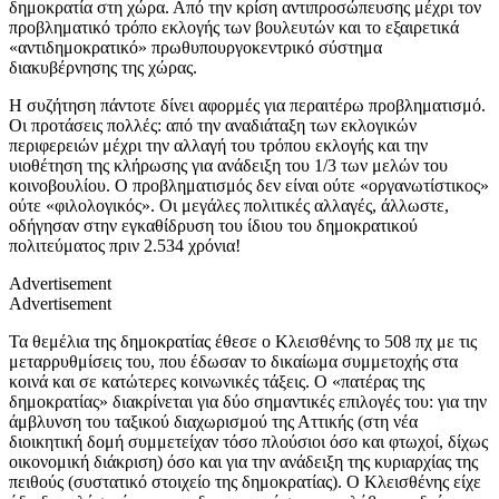
δημοκρατία στη χώρα. Από την κρίση αντιπροσώπευσης μέχρι τον
προβληματικό τρόπο εκλογής των βουλευτών και το εξαιρετικά
«αντιδημοκρατικό» πρωθυπουργοκεντρικό σύστημα
διακυβέρνησης της χώρας.
Η συζήτηση πάντοτε δίνει αφορμές για περαιτέρω προβληματισμό.
Οι προτάσεις πολλές: από την αναδιάταξη των εκλογικών
περιφερειών μέχρι την αλλαγή του τρόπου εκλογής και την
υιοθέτηση της κλήρωσης για ανάδειξη του 1/3 των μελών του
κοινοβουλίου. Ο προβληματισμός δεν είναι ούτε «οργανωτίστικος»
ούτε «φιλολογικός». Οι μεγάλες πολιτικές αλλαγές, άλλωστε,
οδήγησαν στην εγκαθίδρυση του ίδιου του δημοκρατικού
πολιτεύματος πριν 2.534 χρόνια!
Advertisement
Advertisement
Τα θεμέλια της δημοκρατίας έθεσε ο Κλεισθένης το 508 πχ με τις
μεταρρυθμίσεις του, που έδωσαν το δικαίωμα συμμετοχής στα
κοινά και σε κατώτερες κοινωνικές τάξεις. Ο «πατέρας της
δημοκρατίας» διακρίνεται για δύο σημαντικές επιλογές του: για την
άμβλυνση του ταξικού διαχωρισμού της Αττικής (στη νέα
διοικητική δομή συμμετείχαν τόσο πλούσιοι όσο και φτωχοί, δίχως
οικονομική διάκριση) όσο και για την ανάδειξη της κυριαρχίας της
πειθούς (συστατικό στοιχείο της δημοκρατίας). Ο Κλεισθένης είχε