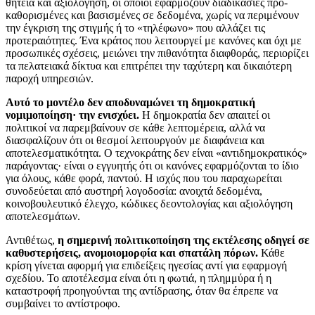
θητεία και αξιολόγηση, οι οποίοι εφαρμόζουν διαδικασίες προ-
καθορισμένες και βασισμένες σε δεδομένα, χωρίς να περιμένουν
την έγκριση της στιγμής ή το «τηλέφωνο» που αλλάζει τις
προτεραιότητες. Ένα κράτος που λειτουργεί με κανόνες και όχι με
προσωπικές σχέσεις, μειώνει την πιθανότητα διαφθοράς, περιορίζει
τα πελατειακά δίκτυα και επιτρέπει την ταχύτερη και δικαιότερη
παροχή υπηρεσιών.
Αυτό το μοντέλο δεν αποδυναμώνει τη δημοκρατική
νομιμοποίηση· την ενισχύει.
Η δημοκρατία δεν απαιτεί οι
πολιτικοί να παρεμβαίνουν σε κάθε λεπτομέρεια, αλλά να
διασφαλίζουν ότι οι θεσμοί λειτουργούν με διαφάνεια και
αποτελεσματικότητα. Ο τεχνοκράτης δεν είναι «αντιδημοκρατικός»
παράγοντας· είναι ο εγγυητής ότι οι κανόνες εφαρμόζονται το ίδιο
για όλους, κάθε φορά, παντού. Η ισχύς που του παραχωρείται
συνοδεύεται από αυστηρή λογοδοσία: ανοιχτά δεδομένα,
κοινοβουλευτικό έλεγχο, κώδικες δεοντολογίας και αξιολόγηση
αποτελεσμάτων.
Αντιθέτως,
η σημερινή πολιτικοποίηση της εκτέλεσης οδηγεί σε
καθυστερήσεις, ανομοιομορφία και σπατάλη πόρων.
Κάθε
κρίση γίνεται αφορμή για επιδείξεις ηγεσίας αντί για εφαρμογή
σχεδίου. Το αποτέλεσμα είναι ότι η φωτιά, η πλημμύρα ή η
καταστροφή προηγούνται της αντίδρασης, όταν θα έπρεπε να
συμβαίνει το αντίστροφο.