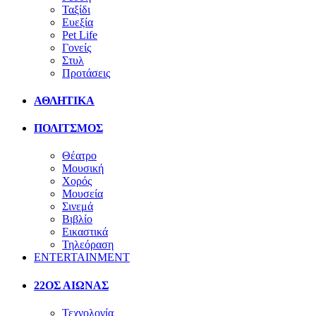
Ταξίδι
Ευεξία
Pet Life
Γονείς
Στυλ
Προτάσεις
ΑΘΛΗΤΙΚΑ
ΠΟΛΙΤΣΜΟΣ
Θέατρο
Μουσική
Χορός
Μουσεία
Σινεμά
Βιβλίο
Εικαστικά
Τηλεόραση
ENTERTAINMENT
22ΟΣ ΑΙΩΝΑΣ
Τεχνολογία