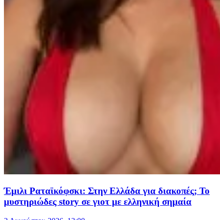
Έμιλι Ραταϊκόφσκι: Στην Ελλάδα για διακοπές; Το
μυστηριώδες story σε γιοτ με ελληνική σημαία