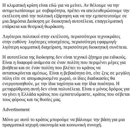
Η κλιματική κρίση είναι εδώ για να μείνει. Αν θέλουμε να την
αντιμετωπίσουμε με σοβαρότητα, πρέπει να απελευθερώσουμε την
εκτέλεση από την πολιτική εξάρτηση και να την εμπιστευτούμε σε
μια Δημόσια Διοίκηση με διοικητική αυτοτέλεια, επαγγελματική
επάρκεια και θεσμική θωράκιση.
Λιγότεροι πολιτικοί στην εκτέλεση, περισσότεροι τεχνοκράτες
στην ευθύνη· λιγότερες υποσχέσεις, περισσότερη εφαρμογή·
λιγότερη κομματική διαχείριση, περισσότερη διοικητική συνέπεια.
Η αυτοτέλεια της διοίκησης δεν είναι τεχνικό ζήτημα για ειδικούς.
Είναι η διαφορά ανάμεσα σε έναν πολίτη που περιμένει μέρες για
βοήθεια και σε έναν πολίτη που βλέπει το κράτος να
ανταποκρίνεται αμέσως. Είναι η βεβαιότητα ότι, είτε ζεις σε μεγάλη
πόλη είτε σε απομακρυσμένο χωριό, οι ίδιες διαδικασίες θα
ενεργοποιηθούν, με την ίδια ταχύτητα και την ίδια ποιότητα. Η
μεταρρύθμιση αυτή δεν είναι πολυτέλεια. Είναι ο μόνος δρόμος για
να γίνει η Ελλάδα κράτος που εμπιστευόμαστε, κράτος που σέβεται
τους φόρους και τις θυσίες μας.
Advertisement
Μόνο με αυτό το κράτος μπορούμε να βάλουμε την βάση για μια
πραγματικά ισχυρή οικονομία και κοινωνική συνοχή.