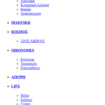
Έγκλημα
Κλιματική Αλλαγή
Καιρός
Ανακύκλωση
ΠΟΛΙΤΙΚΗ
ΚΟΣΜΟΣ
22ΟΣ ΑΙΩΝΑΣ
ΟΙΚΟΝΟΜΙΑ
Ενέργεια
Τουρισμός
Επιχειρήσεις
ΑΠΟΨΗ
LIFE
Πόλη
Σχέσεις
Γεύση