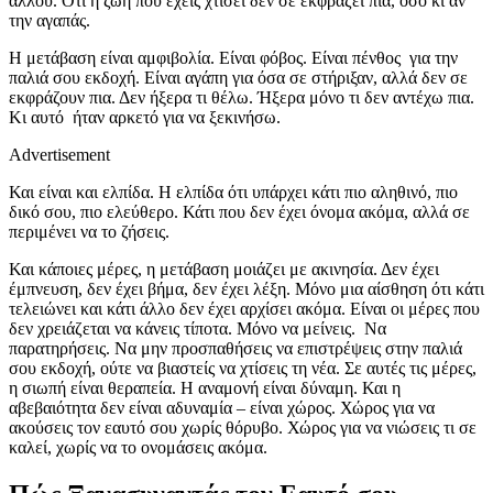
αλλού. Ότι η ζωή που έχεις χτίσει δεν σε εκφράζει πια, όσο κι αν
την αγαπάς.
Η μετάβαση είναι αμφιβολία. Είναι φόβος. Είναι πένθος για την
παλιά σου εκδοχή. Είναι αγάπη για όσα σε στήριξαν, αλλά δεν σε
εκφράζουν πια. Δεν ήξερα τι θέλω. Ήξερα μόνο τι δεν αντέχω πια.
Κι αυτό ήταν αρκετό για να ξεκινήσω.
Advertisement
Και είναι και ελπίδα. Η ελπίδα ότι υπάρχει κάτι πιο αληθινό, πιο
δικό σου, πιο ελεύθερο. Κάτι που δεν έχει όνομα ακόμα, αλλά σε
περιμένει να το ζήσεις.
Και κάποιες μέρες, η μετάβαση μοιάζει με ακινησία. Δεν έχει
έμπνευση, δεν έχει βήμα, δεν έχει λέξη. Μόνο μια αίσθηση ότι κάτι
τελειώνει και κάτι άλλο δεν έχει αρχίσει ακόμα. Είναι οι μέρες που
δεν χρειάζεται να κάνεις τίποτα. Μόνο να μείνεις. Να
παρατηρήσεις. Να μην προσπαθήσεις να επιστρέψεις στην παλιά
σου εκδοχή, ούτε να βιαστείς να χτίσεις τη νέα. Σε αυτές τις μέρες,
η σιωπή είναι θεραπεία. Η αναμονή είναι δύναμη. Και η
αβεβαιότητα δεν είναι αδυναμία – είναι χώρος. Χώρος για να
ακούσεις τον εαυτό σου χωρίς θόρυβο. Χώρος για να νιώσεις τι σε
καλεί, χωρίς να το ονομάσεις ακόμα.