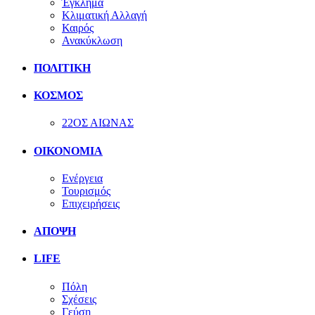
Έγκλημα
Κλιματική Αλλαγή
Καιρός
Ανακύκλωση
ΠΟΛΙΤΙΚΗ
ΚΟΣΜΟΣ
22ΟΣ ΑΙΩΝΑΣ
ΟΙΚΟΝΟΜΙΑ
Ενέργεια
Τουρισμός
Επιχειρήσεις
ΑΠΟΨΗ
LIFE
Πόλη
Σχέσεις
Γεύση