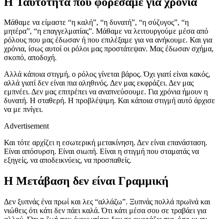
Η Ταυτότητα που φορέσαμε για χρόνια
Μάθαμε να είμαστε “η καλή”, “η δυνατή”, “η σύζυγος”, “η
μητέρα”, “η επαγγελματίας”. Μάθαμε να λειτουργούμε μέσα από
ρόλους που μας έδωσαν ή που επιλέξαμε για να ανήκουμε. Και για
χρόνια, ίσως αυτοί οι ρόλοι μας προστάτεψαν. Μας έδωσαν σχήμα,
σκοπό, αποδοχή.
Αλλά κάποια στιγμή, ο ρόλος γίνεται βάρος. Όχι γιατί είναι κακός,
αλλά γιατί δεν είναι πια αληθινός. Δεν μας εκφράζει. Δεν μας
εμπνέει. Δεν μας επιτρέπει να αναπνεύσουμε. Για χρόνια ήμουν η
δυνατή. Η σταθερή. Η προβλέψιμη. Και κάποια στιγμή αυτό άρχισε
να με πνίγει.
Advertisement
Και τότε αρχίζει η εσωτερική μετακίνηση. Δεν είναι επανάσταση.
Είναι απόσυρση. Είναι σιωπή. Είναι η στιγμή που σταματάς να
εξηγείς, να αποδεικνύεις, να προσπαθείς.
Η Μετάβαση δεν είναι Γραμμική
Δεν ξυπνάς ένα πρωί και λες “αλλάζω”. Ξυπνάς πολλά πρωϊνά και
νιώθεις ότι κάτι δεν πάει καλά. Ότι κάτι μέσα σου σε τραβάει για