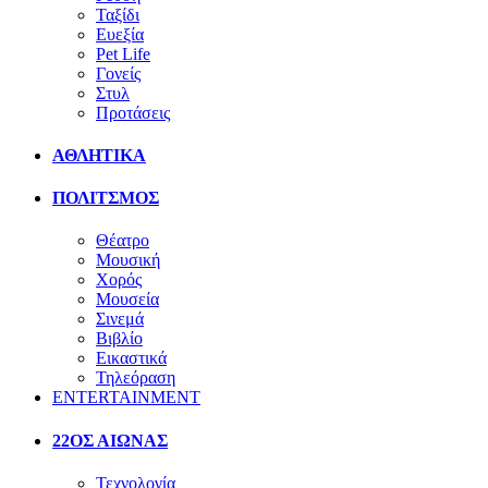
Ταξίδι
Ευεξία
Pet Life
Γονείς
Στυλ
Προτάσεις
ΑΘΛΗΤΙΚΑ
ΠΟΛΙΤΣΜΟΣ
Θέατρο
Μουσική
Χορός
Μουσεία
Σινεμά
Βιβλίο
Εικαστικά
Τηλεόραση
ENTERTAINMENT
22ΟΣ ΑΙΩΝΑΣ
Τεχνολογία