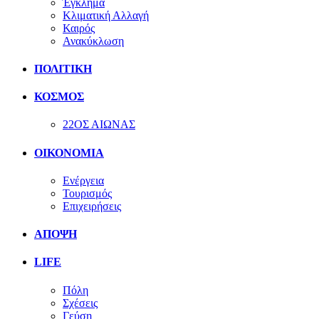
Έγκλημα
Κλιματική Αλλαγή
Καιρός
Ανακύκλωση
ΠΟΛΙΤΙΚΗ
ΚΟΣΜΟΣ
22ΟΣ ΑΙΩΝΑΣ
ΟΙΚΟΝΟΜΙΑ
Ενέργεια
Τουρισμός
Επιχειρήσεις
ΑΠΟΨΗ
LIFE
Πόλη
Σχέσεις
Γεύση