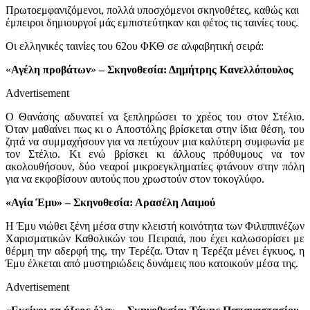
Πρωτοεμφανιζόμενοι, πολλά υποσχόμενοι σκηνοθέτες, καθώς και
έμπειροι δημιουργοί μάς εμπιστεύτηκαν και φέτος τις ταινίες τους.
Οι ελληνικές ταινίες του 62ου ΦΚΘ σε αλφαβητική σειρά:
«
Αγέλη προβάτων
»
– Σκηνοθεσία: Δημήτρης Κανελλόπουλος
Advertisement
Ο Θανάσης αδυνατεί να ξεπληρώσει το χρέος του στον Στέλιο.
Όταν μαθαίνει πως κι ο Αποστόλης βρίσκεται στην ίδια θέση, του
ζητά να συμμαχήσουν για να πετύχουν μια καλύτερη συμφωνία με
τον Στέλιο. Κι ενώ βρίσκει κι άλλους πρόθυμους να τον
ακολουθήσουν, δύο νεαροί μικροεγκληματίες φτάνουν στην πόλη
για να εκφοβίσουν αυτούς που χρωστούν στον τοκογλύφο.
«Αγία Έμυ» – Σκηνοθεσία: Αρασέλη Λαιμού
H Έμυ νιώθει ξένη μέσα στην κλειστή κοινότητα των Φιλιππινέζων
Χαρισματικών Καθολικών του Πειραιά, που έχει καλωσορίσει με
θέρμη την αδερφή της, την Τερέζα. Όταν η Τερέζα μένει έγκυος, η
Έμυ έλκεται από μυστηριώδεις δυνάμεις που κατοικούν μέσα της.
Advertisement