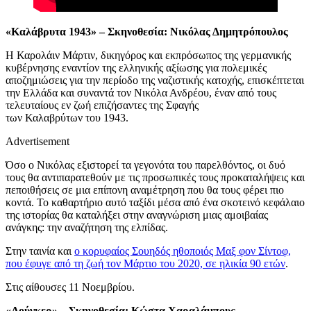
«Καλάβρυτα 1943» – Σκηνοθεσία: Νικόλας Δημητρόπουλος
Η Καρολάιν Μάρτιν, δικηγόρος και εκπρόσωπος της γερμανικής
κυβέρνησης εναντίον της ελληνικής αξίωσης για πολεμικές
αποζημιώσεις για την περίοδο της ναζιστικής κατοχής, επισκέπτεται
την Ελλάδα και συναντά τον Νικόλα Ανδρέου, έναν από τους
τελευταίους εν ζωή επιζήσαντες της Σφαγής
των Καλαβρύτων του 1943.
Advertisement
Όσο ο Νικόλας εξιστορεί τα γεγονότα του παρελθόντος, οι δυό
τους θα αντιπαρατεθούν με τις προσωπικές τους προκαταλήψεις και
πεποιθήσεις σε μια επίπονη αναμέτρηση που θα τους φέρει πιο
κοντά. Το καθαρτήριο αυτό ταξίδι μέσα από ένα σκοτεινό κεφάλαιο
της ιστορίας θα καταλήξει στην αναγνώριση μιας αμοιβαίας
ανάγκης: την αναζήτηση της ελπίδας.
Στην ταινία και
ο κορυφαίος Σουηδός ηθοποιός Μαξ φον Σίντοφ,
που έφυγε από τη ζωή τον Μάρτιο του 2020, σε ηλικία 90 ετών
.
Στις αίθουσες 11 Νοεμβρίου.
«Λούγκερ» – Σκηνοθεσία: Κώστα Χαραλάμπους