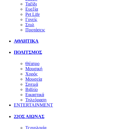
Ταξίδι
Ευεξία
Pet Life
Γονείς
Στυλ
Προτάσεις
ΑΘΛΗΤΙΚΑ
ΠΟΛΙΤΣΜΟΣ
Θέατρο
Μουσική
Χορός
Μουσεία
Σινεμά
Βιβλίο
Εικαστικά
Τηλεόραση
ENTERTAINMENT
22ΟΣ ΑΙΩΝΑΣ
Τεχνολογία