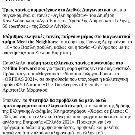
Τρεις ταινίες συμμετέχουν στο Διεθνές Διαγωνιστικό
και, πιο
συγκεκριμένα, οι ταινίες «Αγέλη προβάτων» του Δημήτρη
Κανελλόπουλου, «Αγία Έμυ» της Αρασέλης Λαιμού και «Σελήνη,
66 ερωτήσεις» της Ζακλίν Λέντζου.
Ισάριθμες ελληνικές ταινίες παίρνουν μέρος στο διαγωνιστικό
τμήμα Meet the Neighbors
: το «.dog» της Γιάννας Αμερικάνου, το
«18» του Βασίλη Δούβλη, καθώς και η ταινία «Ο άνθρωπος με τις
απαντήσεις» του Στέλιου Καμμίτση.
Παράλληλα,
ακόμη τρεις ελληνικές ταινίες συναντούμε στο
>>Film Forward
που για πρώτη φορά φέτος γίνεται διαγωνιστικό.
Πρόκειται για τα «Μαγνητικά πεδία» του Γιώργου Γούση, το
«ORFEAS 2021», σε σκηνοθεσία που υπογράφει η καλλιτεχνική
ομάδα ΦΥΤΑ και το «The Timekeepers of Eternity» του
Αριστοτέλη Μαραγκού.
Επιπλέον,
το Φεστιβάλ θα προβάλλει δωρεάν οκτώ
αριστουργήματα του ελληνικού σινεμά
, στο πλαίσιο της δράσης
της Ελληνικής Ακαδημίας Κινηματογράφου «Χώρα, σε βλέπω: Ο
20ός αιώνας του ελληνικού σινεμά» που πραγματοποιείται υπό την
αιγίδα της Επιτροπής «Ελλάδα 2021». Πρόκειται για ένα
πρόγραμμα διάσωσης, ψηφιοποίησης, προβολής και μελέτης
ταινιών από την πλούσια κληρονομιά του ελληνικού