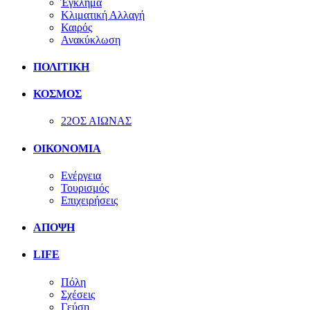
Έγκλημα
Κλιματική Αλλαγή
Καιρός
Ανακύκλωση
ΠΟΛΙΤΙΚΗ
ΚΟΣΜΟΣ
22ΟΣ ΑΙΩΝΑΣ
ΟΙΚΟΝΟΜΙΑ
Ενέργεια
Τουρισμός
Επιχειρήσεις
ΑΠΟΨΗ
LIFE
Πόλη
Σχέσεις
Γεύση