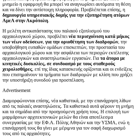
μνημείο η εφαρμογή θα μπορεί να αναγνωρίσει αυτόματα τη θέση
και να δίνει την αντίστοιχη πληροφορία. Προβλέπεται επίσης, η
δημιουργία υπηρεσιακής δομής για την εξυπηρέτηση ατόμων
ΑμεΑ στην Ακρόπολη
.
Η μελέτη αντικατάστασης του παλαιού εξοπλισμού του
αρχαιολογικού χώρου, προβλέπει
νέα περισχοίνιση κατά μήκος
των νέων οδεύσεων
,
για την οριοθέτηση των διαδρομών
, την
υποβοήθηση ευπαθών ομάδων επισκεπτών, την προστασία του
αρχαιολογικού χώρου και την ασφάλεια των περιοχών εκτέλεσης
αρχαιολογικών και αναστηλωτικών εργασιών. Για
τα άτομα με
κινητικές δυσκολίες, σε συνδυασμό με τους σταθερούς
χειρολισθήρες
, επί της ίδιας κατασκευής ορίζονται και οι ενδείξεις
που επισημαίνουν τα τμήματα των διαδρομών με κλίση που χρήζει
την υποστήριξη συνοδού για προσπέλαση.
Advertisement
Διαμορφώνονται επίσης, νέα καθιστικά, με την επανάχρηση λίθων
από τις παλαιές αναστηλώσεις. Τα καθιστικά αυτά φέρουν τη μνήμη
και τα σημάδια από την προηγούμενη χρήση τους. Η επιλογή των
μαρμάρινων αρχιτεκτονικών μελών θα είναι αποτέλεσμα
συνεργασίας με την ΕΦ.Α. Πόλης Αθηνών και την ΥΣΜΑ, ενώ η
επανάχρησή τους θα γίνει με μέριμνα για τον σαφή διαχωρισμό
τους από τις αρχαιότητες.