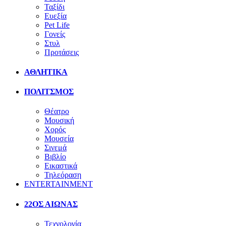
Ταξίδι
Ευεξία
Pet Life
Γονείς
Στυλ
Προτάσεις
ΑΘΛΗΤΙΚΑ
ΠΟΛΙΤΣΜΟΣ
Θέατρο
Μουσική
Χορός
Μουσεία
Σινεμά
Βιβλίο
Εικαστικά
Τηλεόραση
ENTERTAINMENT
22ΟΣ ΑΙΩΝΑΣ
Τεχνολογία