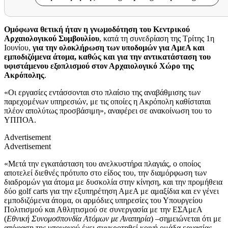
Ομόφωνα θετική ήταν η γνωμοδότηση του Κεντρικού
Αρχαιολογικού Συμβουλίου
, κατά τη συνεδρίαση της Τρίτης 1η
Ιουνίου,
για την ολοκλήρωση των υποδομών για ΑμεΑ και
εμποδιζόμενα άτομα, καθώς και για την αντικατάσταση του
υφιστάμενου εξοπλισμού στον Αρχαιολογικό Χώρο της
Ακρόπολης
.
«Οι εργασίες εντάσσονται στο πλαίσιο της αναβάθμισης των
παρεχομένων υπηρεσιών, με τις οποίες η Ακρόπολη καθίσταται
πλέον απολύτως προσβάσιμη», αναφέρει σε ανακοίνωση του το
ΥΠΠΟΑ.
Advertisement
Advertisement
«Μετά την εγκατάσταση του ανελκυστήρα πλαγιάς, ο οποίος
αποτελεί διεθνές πρότυπο στο είδος του, την διαμόρφωση των
διαδρομών για άτομα με δυσκολία στην κίνηση, και την προμήθεια
δύο golf carts για την εξυπηρέτηση ΑμεΑ με αμαξίδια και εν γένει
εμποδιζόμενα άτομα, οι αρμόδιες υπηρεσίες του Υπουργείου
Πολιτισμού και Αθλητισμού σε συνεργασία με την ΕΣΑμεΑ
(
Εθνική Συνομοσπονδία Ατόμων με Αναπηρία
) –σημειώνεται ότι με
απόφαση της υπουργού έχει συγκροτηθεί κοινή ομάδα εργασίας