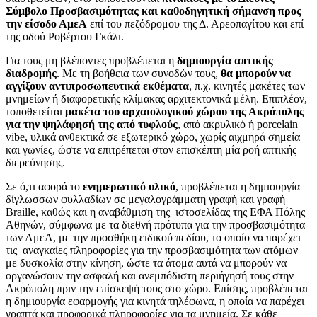
Σύμβολο Προσβασιμότητας και καθοδηγητική σήμανση προς
την είσοδο ΑμεΑ
επί του πεζόδρομου της Δ. Αρεοπαγίτου και επί
της οδού Ροβέρτου Γκάλι.
Για τους μη βλέποντες προβλέπεται η
δημιουργία απτικής
διαδρομής
. Με τη βοήθεια των συνοδών τους,
θα μπορούν να
αγγίξουν αντιπροσωπευτικά εκθέματα
, π.χ. κινητές μακέτες των
μνημείων ή διαφορετικής κλίμακας αρχιτεκτονικά μέλη. Επιπλέον,
τοποθετείται
μακέτα του αρχαιολογικού χώρου της Ακρόπολης
για την ψηλάφησή της από τυφλούς
, από ακρυλικό ή porcelain
vibe, υλικά ανθεκτικά σε εξωτερικό χώρο, χωρίς αιχμηρά σημεία
και γωνίες, ώστε να επιτρέπεται στον επισκέπτη μία ροή απτικής
διερεύνησης.
Σε ό,τι αφορά το
ενημερωτικό υλικό
, προβλέπεται η δημιουργία
δίγλωσσων φυλλαδίων σε μεγαλογράμματη γραφή και γραφή
Braille, καθώς και η αναβάθμιση της ιστοσελίδας της ΕΦΑ Πόλης
Αθηνών, σύμφωνα με τα διεθνή πρότυπα για την προσβασιμότητα
των ΑμεΑ, με την προσθήκη ειδικού πεδίου, το οποίο να παρέχει
τις αναγκαίες πληροφορίες για την προσβασιμότητα των ατόμων
με δυσκολία στην κίνηση, ώστε τα άτομα αυτά να μπορούν να
οργανώσουν την ασφαλή και ανεμπόδιστη περιήγησή τους στην
Ακρόπολη πριν την επίσκεψή τους στο χώρο. Επίσης, προβλέπεται
η δημιουργία εφαρμογής για κινητά τηλέφωνα, η οποία να παρέχει
γραπτά και προφορικά πληροφορίες για τα μνημεία. Σε κάθε