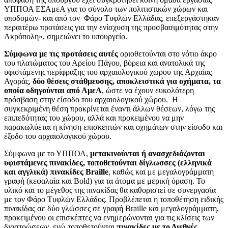
ΥΠΠΟΑ ΕΣΑμεΑ για το σύνολο των πολιτιστικών χώρων και
υποδομών- και από τον Φάρο Τυφλών Ελλάδας, επεξεργάστηκαν
περαιτέρω προτάσεις για την ενίσχυση της προσβασιμότητας στην
Ακρόπολη», σημειώνει το υπουργείο.
Σύμφωνα με τις προτάσεις αυτές
οριοθετούνται στο νότιο άκρο
του πλατώματος του Αρείου Πάγου, βόρεια και ανατολικά της
υφιστάμενης περίφραξης του αρχαιολογικού χώρου της Αρχαίας
Αγοράς,
δύο θέσεις στάθμευσης, αποκλειστικά για οχήματα, τα
οποία οδηγούνται από ΑμεΑ
, ώστε να έχουν ευκολότερη
πρόσβαση στην είσοδο του αρχαιολογικού χώρου. Η
συγκεκριμένη θέση προκρίνεται έναντι άλλων θέσεων, λόγω της
επιπεδότητας του χώρου, αλλά και προκειμένου να μην
παρακωλύεται η κίνηση επισκεπτών και οχημάτων στην είσοδο και
έξοδο του αρχαιολογικού χώρου.
Σύμφωνα με το ΥΠΠΟΑ,
μετακινούνται ή ανασχεδιάζονται
υφιστάμενες πινακίδες, τοποθετούνται δίγλωσσες (ελληνικά
και αγγλικά) πινακίδες Braille
, καθώς και με μεγαλογράμματη
γραφή (κεφαλαία και Bold) για τα άτομα με μερική όραση. Το
υλικό και το μέγεθος της πινακίδας θα καθοριστεί σε συνεργασία
με τον Φάρο Τυφλών Ελλάδος. Προβλέπεται η τοποθέτηση ειδικής
πινακίδας σε δύο γλώσσες σε γραφή Braille και μεγαλογράμματη,
προκειμένου οι επισκέπτες να ενημερώνονται για τις κλίσεις των
διαστρώσεων, ενώ τοποθετούνται
πινακίδες με το Διεθνές