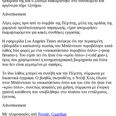
τραύματά της και ο Σόουζα διακομίστηκε στο νοσοκομείο και
αργότερα πήρε εξιτήριο.
Advertisement
Λίγες ώρες πριν από το συμβάν της Πέμπτης, μέλη της ομάδας της
χαμηλού προϋπολογισμού παραγωγής, είχαν αποχωρήσει
διαμαρτυρόμενοι για κακές συνθήκες εργασίας.
Η εφημερίδα Los Angeles Times ανέφερε ότι την περασμένη
εβδομάδα ο κασκαντέρ σωσίας του Μπάλντουιν πυροβόλησε κατά
λάθος δύο φορές με ένα «υποκατάστατο πυροβόλο όπλο» («prop
firearm»). Του είχαν πει ότι ήταν ένα «κρύο όπλο» («cold gun»),
όρος που χρησιμοποιεί η κινηματογραφική βιομηχανία για όπλα
που δεν είναι γεμισμένα με σφαίρες.
Το ίδιο λάθος μπορεί να συνέβη και την Πέμπτη, σύμφωνα με
δικαστικά έγγραφα. Ο βοηθός σκηνοθέτη, ο Ντέιβ Χολς έδωσε
στον Μπάλντουιν το υποκατάστατο όπλο και του είπε ότι ήταν ένα
«κρύο όπλο», συνεπώς ασφαλές για χρήση, σύμφωνα με ένορκη
γραπτή κατάθεση που υποβλήθηκε στο πλαίσιο του εντάλματος
έρευνας.
Advertisement
Με πληροφορίες από
People
,
Guardian