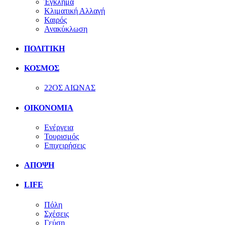
Έγκλημα
Κλιματική Αλλαγή
Καιρός
Ανακύκλωση
ΠΟΛΙΤΙΚΗ
ΚΟΣΜΟΣ
22ΟΣ ΑΙΩΝΑΣ
ΟΙΚΟΝΟΜΙΑ
Ενέργεια
Τουρισμός
Επιχειρήσεις
ΑΠΟΨΗ
LIFE
Πόλη
Σχέσεις
Γεύση