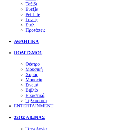
Ταξίδι
Ευεξία
Pet Life
Γονείς
Στυλ
Προτάσεις
ΑΘΛΗΤΙΚΑ
ΠΟΛΙΤΣΜΟΣ
Θέατρο
Μουσική
Χορός
Μουσεία
Σινεμά
Βιβλίο
Εικαστικά
Τηλεόραση
ENTERTAINMENT
22ΟΣ ΑΙΩΝΑΣ
Τεχνολογία