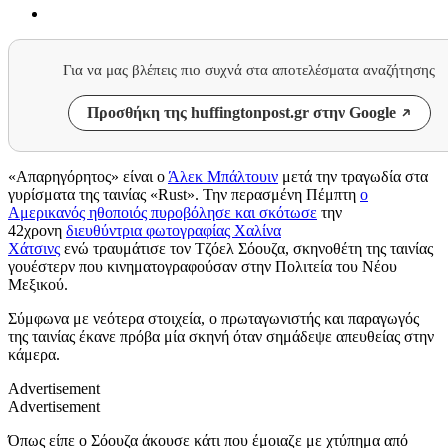
Για να μας βλέπεις πιο συχνά στα αποτελέσματα αναζήτησης
Προσθήκη της huffingtonpost.gr στην Google
«Απαρηγόρητος» είναι ο
Άλεκ Μπάλτουιν
μετά την τραγωδία στα
γυρίσματα της ταινίας «
Rust
».
Την
περασμένη
Πέμπτη
ο
Αμερικανός ηθοποιός πυροβόλησε και σκότωσε
την
42χρονη
διευθύντρια φωτογραφίας Χαλίνα
Χάτσινς
ενώ
τραυμάτισε τον Τζόελ Σόουζα, σκηνοθέτη της ταινίας
γουέστερν που κινηματογραφούσαν στην Πολιτεία του Νέου
Μεξικού.
Σύμφωνα με νεότερα στοιχεία, ο πρωταγωνιστής και παραγωγός
της ταινίας έκανε πρόβα μία σκηνή όταν σημάδεψε απευθείας στην
κάμερα.
Advertisement
Advertisement
Όπως είπε ο Σόουζα άκουσε κάτι που έμοιαζε με χτύπημα από