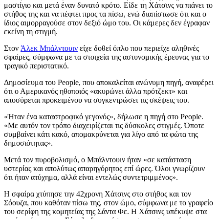
μαστίγιο και μετά έναν δυνατό κρότο. Είδε τη Χάτσινς να πιάνει το
στήθος της και να πέφτει προς τα πίσω, ενώ διαπίστωσε ότι και ο
ίδιος αιμορραγούσε στον δεξιό ώμο του. Οι κάμερες δεν έγραφαν
εκείνη τη στιγμή.
Στον
Άλεκ Μπάλντουιν
είχε δοθεί
όπλο
που
περιείχε αληθινές
σφαίρες, σύμφωνα με
τα στοιχεία
της αστυνομικής έρευνας για το
τραγικό περιστατικό.
Δημοσίευμα του People, που αποκαλείται ανώνυμη πηγή, αναφέρει
ότι ο Αμερικανός ηθοποιός «ακυρώνει άλλα πρότζεκτ» και
αποσύρεται προκειμένου να συγκεντρώσει τις σκέψεις του.
«Ήταν ένα καταστροφικό γεγονός», δήλωσε η πηγή στο People.
«Με αυτόν τον τρόπο διαχειρίζεται τις δύσκολες στιγμές. Όποτε
συμβαίνει κάτι κακό, απομακρύνεται για λίγο από τα φώτα της
δημοσιότητας».
Μετά τον πυροβολισμό, ο Μπάλντουιν ήταν «σε κατάσταση
υστερίας και απολύτως απαρηγόρητος επί ώρες. Όλοι γνωρίζουν
ότι ήταν ατύχημα, αλλά είναι εντελώς συντετριμμένος».
Η σφαίρα χτύπησε την 42χρονη Χάτσινς στο στήθος και τον
Σόουζα, που καθόταν πίσω της, στον ώμο, σύμφωνα με το γραφείο
του σερίφη της κομητείας της Σάντα Φε. Η Χάτσινς υπέκυψε στα