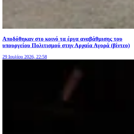
Αποδόθηκαν στο κοινό τα έργα αναβάθμισης του
υπουργείου Πολιτισμού στην Αρχαία Αγορά (βίντεο)
29 Ιουλίου 2026, 22:58