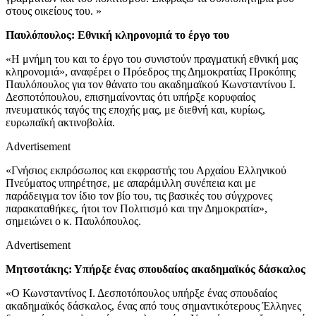
στους οικείους του. »
Παυλόπουλος: Εθνική κληρονομιά το έργο του
«Η μνήμη του και το έργο του συνιστούν πραγματική εθνική μας
κληρονομιά», αναφέρει ο Πρόεδρος της Δημοκρατίας Προκόπης
Παυλόπουλος για τον θάνατο του ακαδημαϊκού Κωνσταντίνου Ι.
Δεσποτόπουλου, επισημαίνοντας ότι υπήρξε κορυφαίος
πνευματικός ταγός της εποχής μας, με διεθνή και, κυρίως,
ευρωπαϊκή ακτινοβολία.
Advertisement
«Γνήσιος εκπρόσωπος και εκφραστής του Αρχαίου Ελληνικού
Πνεύματος υπηρέτησε, με απαράμιλλη συνέπεια και με
παράδειγμα τον ίδιο τον βίο του, τις βασικές του σύγχρονες
παρακαταθήκες, ήτοι τον Πολιτισμό και την Δημοκρατία»,
σημειώνει ο κ. Παυλόπουλος.
Advertisement
Μητσοτάκης: Υπήρξε ένας σπουδαίος ακαδημαϊκός δάσκαλος
«Ο Κωνσταντίνος Ι. Δεσποτόπουλος υπήρξε ένας σπουδαίος
ακαδημαϊκός δάσκαλος, ένας από τους σημαντικότερους Έλληνες