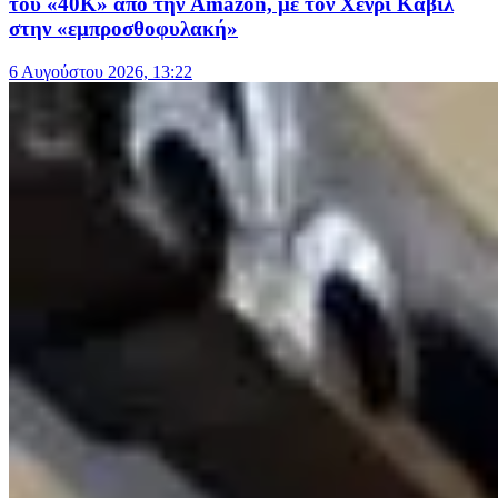
του «40Κ» από την Amazon, με τον Χένρι Κάβιλ
στην «εμπροσθοφυλακή»
6 Αυγούστου 2026, 13:22