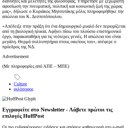
διανοητές και μελετητές της φιλοσοφίας. Υπηρέτησε με ξεχωριστή
αφοσίωση την πνευματική, πολιτική και κοινωνική ζωή της χώρας
μας», δήλωσε ο Κυριάκος Μητσοτάκης μόλις πληροφορήθηκε την
απώλεια του Κ. Δεσποτόπουλου.
«Απέδειξε στην πράξη ότι ένα δημιουργικό μυαλό δεν περιορίζεται
από τη βιολογική ηλικία. Αφήνει πίσω του πλούσιο επιστημονικό
έργο, παρακαταθήκη για τις νεότερες γενιές. Η απώλεια του είναι
μεγάλη. Θερμά συλλυπητήρια στους οικείους του», ανέφερε ο
πρόεδρος της ΝΔ.
Advertisement
(Με πληροφορίες από ΑΠΕ – ΜΠΕ)
Culture
φιλόσοφος
Εγγραφείτε στο Newsletter - Λάβετε πρώτοι τις
επιλογές HuffPost
Οι πιο ενδιαφέρουσες ειδήσεις και απόψεις καθημερινά στο e-mail