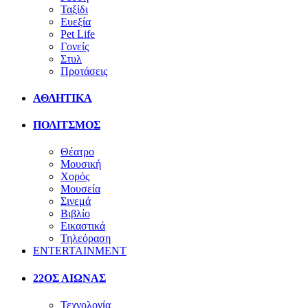
Ταξίδι
Ευεξία
Pet Life
Γονείς
Στυλ
Προτάσεις
ΑΘΛΗΤΙΚΑ
ΠΟΛΙΤΣΜΟΣ
Θέατρο
Μουσική
Χορός
Μουσεία
Σινεμά
Βιβλίο
Εικαστικά
Τηλεόραση
ENTERTAINMENT
22ΟΣ ΑΙΩΝΑΣ
Τεχνολογία