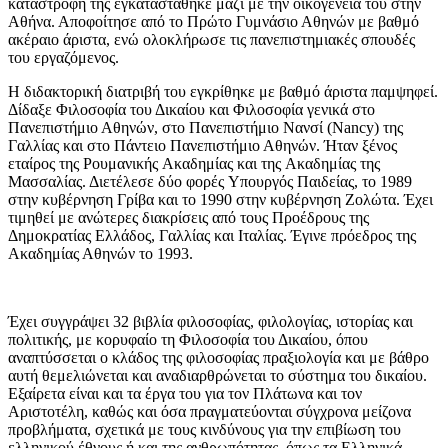
καταστροφή της εγκαταστάθηκε μαζί με την οικογένειά του στην
Αθήνα. Αποφοίτησε από το Πρώτο Γυμνάσιο Αθηνών με βαθμό
ακέραιο άριστα, ενώ ολοκλήρωσε τις πανεπιστημιακές σπουδές
του εργαζόμενος.
H διδακτορική διατριβή του εγκρίθηκε με βαθμό άριστα παμψηφεί.
Δίδαξε Φιλοσοφία του Δικαίου και Φιλοσοφία γενικά στο
Πανεπιστήμιο Αθηνών, στο Πανεπιστήμιο Νανσί (Nancy) της
Γαλλίας και στο Πάντειο Πανεπιστήμιο Αθηνών. Ήταν ξένος
εταίρος της Pουμανικής Aκαδημίας και της Aκαδημίας της
Mασσαλίας. Διετέλεσε δύο φορές Yπουργός Παιδείας, το 1989
στην κυβέρνηση Γρίβα και το 1990 στην κυβέρνηση Zολώτα. Έχει
τιμηθεί με ανώτερες διακρίσεις από τους Προέδρους της
Δημοκρατίας Eλλάδος, Γαλλίας και Iταλίας. Έγινε πρόεδρος της
Aκαδημίας Αθηνών το 1993.
Έχει συγγράψει 32 βιβλία φιλοσοφίας, φιλολογίας, ιστορίας και
πολιτικής, με κορυφαίο τη Φιλοσοφία του Δικαίου, όπου
αναπτύσσεται ο κλάδος της φιλοσοφίας πραξιολογία και με βάθρο
αυτή θεμελιώνεται και αναδιαρθρώνεται το σύστημα του δικαίου.
Eξαίρετα είναι και τα έργα του για τον Πλάτωνα και τον
Aριστοτέλη, καθώς και όσα πραγματεύονται σύγχρονα μείζονα
προβλήματα, σχετικά με τους κινδύνους για την επιβίωση του
ελληνικού έθνους ή και της ανθρωπότητας, όπως τα Eλληνικά