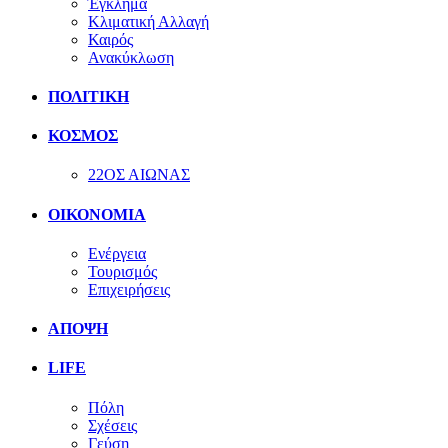
Έγκλημα
Κλιματική Αλλαγή
Καιρός
Ανακύκλωση
ΠΟΛΙΤΙΚΗ
ΚΟΣΜΟΣ
22ΟΣ ΑΙΩΝΑΣ
ΟΙΚΟΝΟΜΙΑ
Ενέργεια
Τουρισμός
Επιχειρήσεις
ΑΠΟΨΗ
LIFE
Πόλη
Σχέσεις
Γεύση