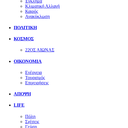
Έγκλημα
Κλιματική Αλλαγή
Καιρός
Ανακύκλωση
ΠΟΛΙΤΙΚΗ
ΚΟΣΜΟΣ
22ΟΣ ΑΙΩΝΑΣ
ΟΙΚΟΝΟΜΙΑ
Ενέργεια
Τουρισμός
Επιχειρήσεις
ΑΠΟΨΗ
LIFE
Πόλη
Σχέσεις
Γεύση