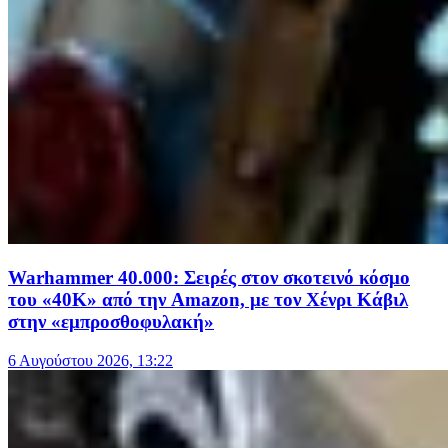
Warhammer 40.000: Σειρές στον σκοτεινό κόσμο
του «40Κ» από την Amazon, με τον Χένρι Κάβιλ
στην «εμπροσθοφυλακή»
6 Αυγούστου 2026, 13:22