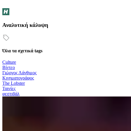
Αναλυτική κάλυψη
Όλα τα σχετικά tags
Culture
Βίντεο
Γιώργος Λάνθιμος
Κινηματογράφος
Τhe Lobster
Ταινίες
φεστιβάλ