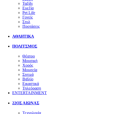
Ταξίδι
Ευεξία
Pet Life
Γονείς
Στυλ
Προτάσεις
ΑΘΛΗΤΙΚΑ
ΠΟΛΙΤΣΜΟΣ
Θέατρο
Μουσική
Χορός
Μουσεία
Σινεμά
Βιβλίο
Εικαστικά
Τηλεόραση
ENTERTAINMENT
22ΟΣ ΑΙΩΝΑΣ
Τεχνολογία