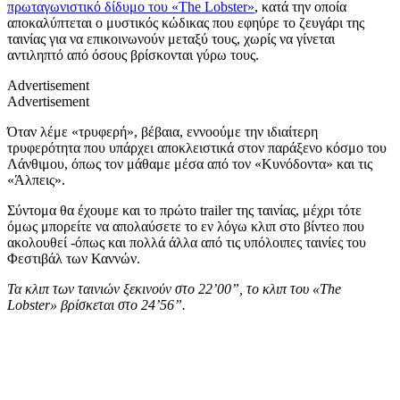
πρωταγωνιστικό δίδυμο του «The Lobster»
, κατά την οποία
αποκαλύπτεται ο μυστικός κώδικας που εφηύρε το ζευγάρι της
ταινίας για να επικοινωνούν μεταξύ τους, χωρίς να γίνεται
αντιληπτό από όσους βρίσκονται γύρω τους.
Advertisement
Advertisement
Όταν λέμε «τρυφερή», βέβαια, εννοούμε την ιδιαίτερη
τρυφερότητα που υπάρχει αποκλειστικά στον παράξενο κόσμο του
Λάνθιμου, όπως τον μάθαμε μέσα από τον «Κυνόδοντα» και τις
«Άλπεις».
Σύντομα θα έχουμε και το πρώτο trailer της ταινίας, μέχρι τότε
όμως μπορείτε να απολαύσετε το εν λόγω κλιπ στο βίντεο που
ακολουθεί -όπως και πολλά άλλα από τις υπόλοιπες ταινίες του
Φεστιβάλ των Καννών.
Τα κλιπ των ταινιών ξεκινούν στο 22’00”, το κλιπ του «The
Lobster» βρίσκεται στο 24’56”.