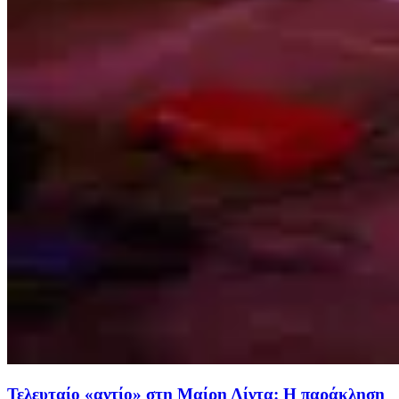
Τελευταίο «αντίο» στη Μαίρη Λίντα: Η παράκληση