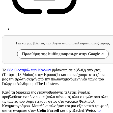
Για να μας βλέπεις πιο συχνά στα αποτελέσματα αναζήτησης
Προσθήκη της huffingtonpost.gr στην Google
Το
68ο Φεστιβάλ των Καννών
βρίσκεται σε εξέλιξη από χτες
(Τετάρτη 13 Μαΐου) στην Κρουαζέτ και τώρα έχουμε στα χέρια
μας την πρώτη σκηνή από την πολυαναμενόμενη νέα ταινία του
Γιώργου Λάνθιμου, «The Lobster».
Κατά τη διάρκεια της χτεσινοβραδινής τελετής έναρξης
προβλήθηκε ένα βίντεο με (πολύ σύντομα) κλιπ σκηνών από όλες
τις ταινίες που συμμετέχουν φέτος στο γαλλικό Φεστιβάλ
Κινηματογράφου. Μεταξύ αυτών ήταν και μια εξαιρετικά τρυφερή
σκηνή ανάμεσα στον
Colin Farrell
και την
Rachel Weisz
,
το