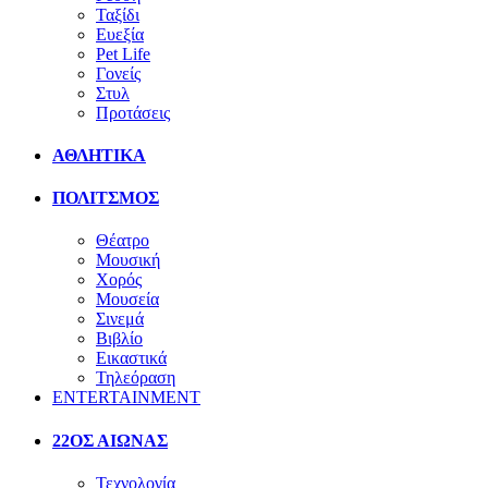
Ταξίδι
Ευεξία
Pet Life
Γονείς
Στυλ
Προτάσεις
ΑΘΛΗΤΙΚΑ
ΠΟΛΙΤΣΜΟΣ
Θέατρο
Μουσική
Χορός
Μουσεία
Σινεμά
Βιβλίο
Εικαστικά
Τηλεόραση
ENTERTAINMENT
22ΟΣ ΑΙΩΝΑΣ
Τεχνολογία