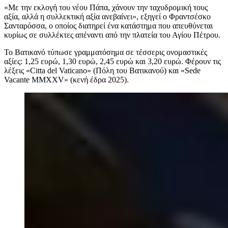
«
Με την εκλογή του νέου Πάπα, χάνουν την ταχυδρομική τους
αξία, αλλά η συλλεκτική αξία ανεβαίνει», εξηγεί ο Φραντσέσκο
Σανταρόσσα, ο οποίος διατηρεί ένα κατάστημα που απευθύνεται
κυρίως σε συλλέκτες απέναντι από την πλατεία του Αγίου Πέτρου.
Το Βατικανό τύπωσε γραμματόσημα σε τέσσερις ονομαστικές
αξίες: 1,25 ευρώ, 1,30 ευρώ, 2,45 ευρώ και 3,20 ευρώ. Φέρουν τις
λέξεις «Citta del Vaticano» (Πόλη του Βατικανού) και «Sede
Vacante MMXXV» (κενή έδρα 2025).