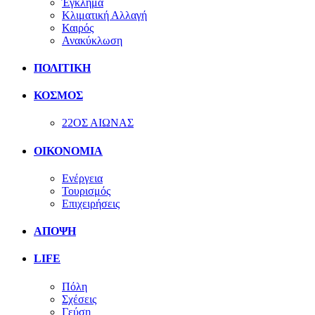
Έγκλημα
Κλιματική Αλλαγή
Καιρός
Ανακύκλωση
ΠΟΛΙΤΙΚΗ
ΚΟΣΜΟΣ
22ΟΣ ΑΙΩΝΑΣ
ΟΙΚΟΝΟΜΙΑ
Ενέργεια
Τουρισμός
Επιχειρήσεις
ΑΠΟΨΗ
LIFE
Πόλη
Σχέσεις
Γεύση