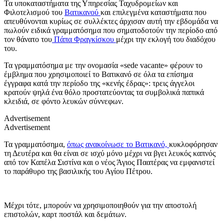
Τα υποκαταστήματα της Υπηρεσίας Ταχυδρομείων και
Φιλοτελισμού του
Βατικανού
και επιλεγμένα καταστήματα που
απευθύνονται κυρίως σε συλλέκτες άρχισαν αυτή την εβδομάδα να
πωλούν ειδικά γραμματόσημα που σηματοδοτούν την περίοδο από
τον θάνατο του
Πάπα Φραγκίσκου
μέχρι την εκλογή του διαδόχου
του.
Τα γραμματόσημα με την ονομασία «sede vacante» φέρουν το
έμβλημα που χρησιμοποιεί το Βατικανό σε όλα τα επίσημα
έγγραφα κατά την περίοδο της «κενής έδρας»: τρεις άγγελοι
κρατούν ψηλά ένα θόλο προστατεύοντας τα συμβολικά παπικά
κλειδιά, σε φόντο λευκών σύννεφων.
Advertisement
Advertisement
Τα γραμματόσημα,
όπως ανακοίνωσε το Βατικανό,
κυκλοφόρησαν
τη Δευτέρα και θα είναι σε ισχύ μόνο μέχρι να βγει λευκός καπνός
από τον Καπέλα Σιστίνα και ο νέος Άγιος Παατέρας να εμφανιστεί
το παράθυρο της βασιλικής του Αγίου Πέτρου.
Μέχρι τότε, μπορούν να χρησιμοποιηθούν για την αποστολή
επιστολών, καρτ ποστάλ και δεμάτων.