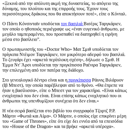
«Ξεκινά από την απόλυτη ακμή της δυναστείας, το απόγειο της
δύναμης, του πλούτου και της επιρροής τους. Έχουν τους
περισσότερους δράκους που θα αποκτήσουν ποτέ», είπε ο Κόνταλ.
Ο Πάντι Κόνσινταϊν υποδύεται
τον βασιλιά
Βισέρις Ταργκάριεν,
τον οποίο ο ηθοποιός περιέγραψε ως «έναν ευγενικό άνθρωπο, με
μεγάλο ταμπεραμέντο, που προσπαθεί να διατηρηθεί η ειρήνη
μέσα στο βασίλειο”.
Ο πρωταγωνιστής του «Doctor Who» Ματ Σμιθ υποδύεται τον
πρίγκιπα Ντέιμον Ταργκάριεν, τον μικρότερο αδερφό του βασιλιά.
Το ζευγάρι έχει «αρκετά περίπλοκη σχέση», δήλωσε ο Σμιθ. Η
Έμμα Ντ′ Άρσι υποδύεται την πριγκίπισσα Ραένιρα Ταργκάριεν,
την επιλεγμένη από τον πατέρα της διάδοχο.
Στο γενεαλογικό δέντρο είναι και η
πριγκίπισσα
Ράυνις Βιλάρυον
(Ιβ Μπεστ), την οποία παρέβλεψαν από το θρόνο. «Θα έπρεπε να
ήταν η βασίλισσα», είπε ο Μπεστ για τον χαρακτήρα. «Είναι κάπως
ενοχλητικό που δεν είναι. Είναι επίσης κάπως ενοχλητικό που οι
άνθρωποι της υπενθυμίζουν συνέχεια ότι δεν είναι.»
Η νέα σειρά βασίζεται στο βιβλίο του συγγραφέα Τζορτζ Ρ.Ρ.
Μάρτιν «Φωτιά και Αίμα». Ο Μάρτιν, ο οποίος είχε επικρίνει μέρη
του «Game of Thrones», είπε ότι είχε δει εννέα από τα επεισόδια
του «House of the Dragon» και τα βρήκε «αρκετά υπέροχα».