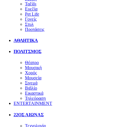
Ταξίδι
Ευεξία
Pet Life
Γονείς
Στυλ
Προτάσεις
ΑΘΛΗΤΙΚΑ
ΠΟΛΙΤΣΜΟΣ
Θέατρο
Μουσική
Χορός
Μουσεία
Σινεμά
Βιβλίο
Εικαστικά
Τηλεόραση
ENTERTAINMENT
22ΟΣ ΑΙΩΝΑΣ
Τεχνολογία