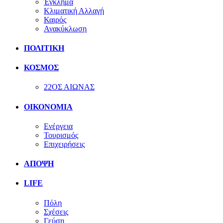
Έγκλημα
Κλιματική Αλλαγή
Καιρός
Ανακύκλωση
ΠΟΛΙΤΙΚΗ
ΚΟΣΜΟΣ
22ΟΣ ΑΙΩΝΑΣ
ΟΙΚΟΝΟΜΙΑ
Ενέργεια
Τουρισμός
Επιχειρήσεις
ΑΠΟΨΗ
LIFE
Πόλη
Σχέσεις
Γεύση