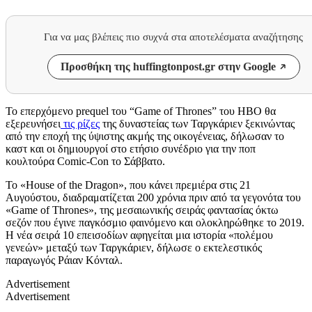
Για να μας βλέπεις πιο συχνά στα αποτελέσματα αναζήτησης
Προσθήκη της huffingtonpost.gr στην Google
Το επερχόμενο prequel του “Game of Thrones” του HBO θα
εξερευνήσει
τις ρίζες
της δυναστείας των Ταργκάριεν ξεκινώντας
από την εποχή της ύψιστης ακμής της οικογένειας, δήλωσαν το
καστ και οι δημιουργοί στο ετήσιο συνέδριο για την ποπ
κουλτούρα Comic-Con το Σάββατο.
Το «House of the Dragon», που κάνει πρεμιέρα στις 21
Αυγούστου, διαδραματίζεται 200 χρόνια πριν από τα γεγονότα του
«Game of Thrones», της μεσαιωνικής σειράς φαντασίας όκτω
σεζόν που έγινε παγκόσμιο φαινόμενο και ολοκληρώθηκε το 2019.
Η νέα σειρά 10 επεισοδίων αφηγείται μια ιστορία «πολέμου
γενεών» μεταξύ των Ταργκάριεν, δήλωσε ο εκτελεστικός
παραγωγός Ράιαν Κόνταλ.
Advertisement
Advertisement