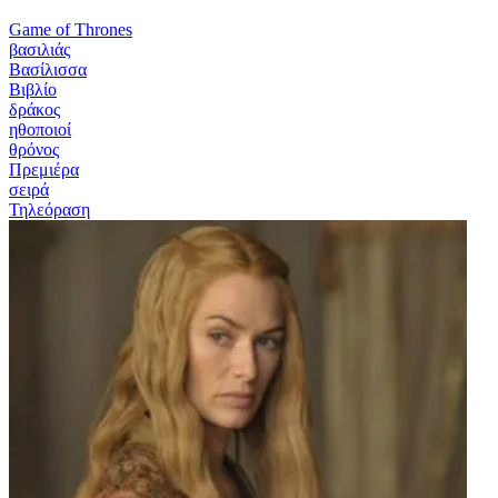
Game of Thrones
βασιλιάς
Βασίλισσα
Βιβλίο
δράκος
ηθοποιοί
θρόνος
Πρεμιέρα
σειρά
Τηλεόραση