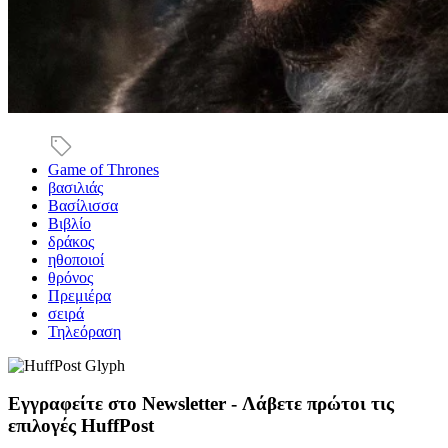
Game of Thrones
βασιλιάς
Βασίλισσα
Βιβλίο
δράκος
ηθοποιοί
θρόνος
Πρεμιέρα
σειρά
Τηλεόραση
Εγγραφείτε στο Newsletter - Λάβετε πρώτοι τις
επιλογές HuffPost