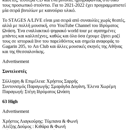
τους προσωπικό στούντιο. Για το 2021-2022 έχει προγραμματιστεί
μία σειρά βινυλίων με καινούριο υλικό.
Το STAGES A/LIVE είναι μια σειρά από συναυλίες χωρίς θεατές,
αλλά με πολλή μουσική, στο YouTube Channel του Ιδρύματος
Ωνάση. Ένα εναλλακτικό ψηφιακό world tour με αγαπημένες
μπάντες και καλλιτέχνες, καθώς και όλα όσα έχουμε ζήσει μαζί
τους σε ιστορικά live του παρελθόντος και σημεία αναφοράς το
Gagarin 205, το An Club και άλλες μουσικές σκηνές της Αθήνας
και της Θεσσαλονίκης.
Advertisement
Συντελεστές
Σύλληψη & Επιμέλεια: Χρήστος Σαρρής
Συντονισμός Παραγωγής: Σμαράγδα Δογάνη, Έλενα Χωρέμη
Παραγωγή: Στέγη Ιδρύματος Ωνάση
63 High
Advertisement
Χρήστος Λιαγκούρης: Τύμπανα & Φωνή
Αλέξης Δούμος : Κιθάρα & Φωνή