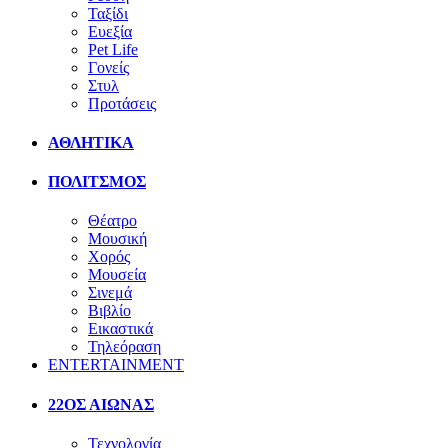
Ταξίδι
Ευεξία
Pet Life
Γονείς
Στυλ
Προτάσεις
ΑΘΛΗΤΙΚΑ
ΠΟΛΙΤΣΜΟΣ
Θέατρο
Μουσική
Χορός
Μουσεία
Σινεμά
Βιβλίο
Εικαστικά
Τηλεόραση
ENTERTAINMENT
22ΟΣ ΑΙΩΝΑΣ
Τεχνολογία