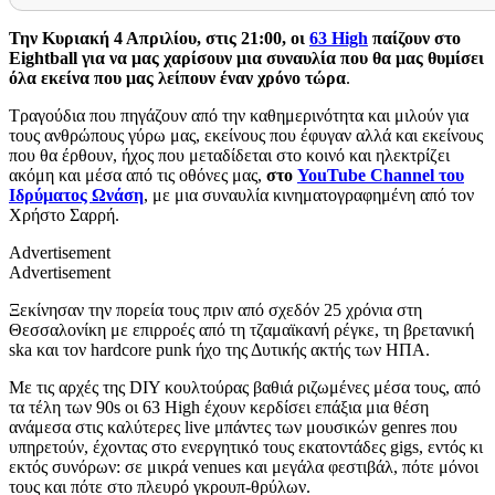
Την Κυριακή 4 Απριλίου, στις 21:00, οι
63 High
παίζουν στο
Eightball για να μας χαρίσουν μια συναυλία που θα μας θυμίσει
όλα εκείνα που μας λείπουν έναν χρόνο τώρα
.
Τραγούδια που πηγάζουν από την καθημερινότητα και μιλούν για
τους ανθρώπους γύρω μας, εκείνους που έφυγαν αλλά και εκείνους
που θα έρθουν, ήχος που μεταδίδεται στο κοινό και ηλεκτρίζει
ακόμη και μέσα από τις οθόνες μας,
στο
YouTube Channel του
Ιδρύματος Ωνάση
, με μια συναυλία κινηματογραφημένη από τον
Χρήστο Σαρρή.
Advertisement
Advertisement
Ξεκίνησαν την πορεία τους πριν από σχεδόν 25 χρόνια στη
Θεσσαλονίκη με επιρροές από τη τζαμαϊκανή ρέγκε, τη βρετανική
ska και τον hardcore punk ήχο της Δυτικής ακτής των ΗΠΑ.
Με τις αρχές της DIY κουλτούρας βαθιά ριζωμένες μέσα τους, από
τα τέλη των 90s οι 63 High έχουν κερδίσει επάξια μια θέση
ανάμεσα στις καλύτερες live μπάντες των μουσικών genres που
υπηρετούν, έχοντας στο ενεργητικό τους εκατοντάδες gigs, εντός κι
εκτός συνόρων: σε μικρά venues και μεγάλα φεστιβάλ, πότε μόνοι
τους και πότε στο πλευρό γκρουπ-θρύλων.