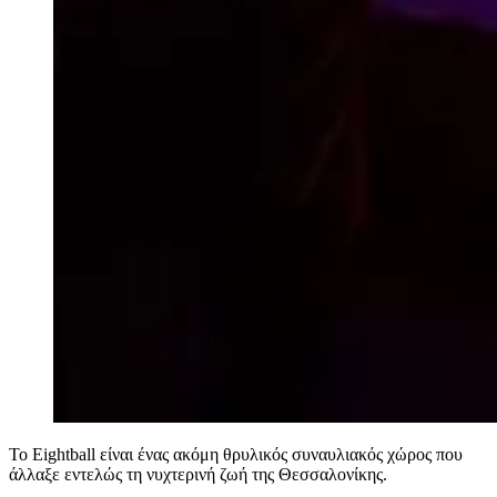
Το Eightball είναι ένας ακόμη θρυλικός συναυλιακός χώρος που
άλλαξε εντελώς τη νυχτερινή ζωή της Θεσσαλονίκης.