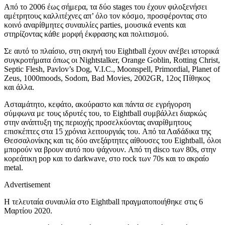
Από το 2006 έως σήμερα, τα δύο stages του έχουν φιλοξενήσει
αμέτρητους καλλιτέχνες απ’ όλο τον κόσμο, προσφέροντας στο
κοινό αναρίθμητες συναυλίες parties, μουσικά events και
στηρίζοντας κάθε μορφή έκφρασης και πολιτισμού.
Σε αυτό το πλαίσιο, στη σκηνή του Eightball έχουν ανέβει ιστορικά
συγκροτήματα όπως οι Nightstalker, Orange Goblin, Rotting Christ,
Septic Flesh, Pavlov’s Dog, V.I.C., Moonspell, Primordial, Planet of
Zeus, 1000moods, Sodom, Βad Movies, 2002GR, 12ος Πίθηκος
και άλλα.
Ασταμάτητο, κεφάτο, ακούραστο και πάντα σε εγρήγορση
σύμφωνα με τους ιδρυτές του, το Eightball συμβάλλει διαρκώς
στην ανάπτυξη της περιοχής προσελκύοντας αναρίθμητους
επισκέπτες στα 15 χρόνια λειτουργιάς του. Aπό τα Λαδάδικα της
Θεσσαλονίκης και τις δύο ανεξάρτητες αίθουσες του Eightball, όλοι
μπορούν να βρουν αυτό που ψάχνουν. Aπό τη disco των 80s, στην
κορεάτικη pop και το darkwave, στο rock των 70s και το ακραίο
metal.
Advertisement
Η τελευταία συναυλία στο Eightball πραγματοποιήθηκε στις 6
Μαρτίου 2020.