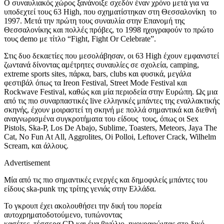
Ο συναυλιακός χώρος ξανάνοιξε σχεδόν έναν χρόνο μετά για να
υποδεχτεί τους 63 High, που σχηματίστηκαν στη Θεσσαλονίκη το
1997. Μετά την πρώτη τους συναυλία στην Επανομή της
Θεσσαλονίκης και πολλές πρόβες, το 1998 ηχογραφούν το πρώτο
τους demo με τίτλο “Fight, Fight Or Celebrate”.
Στις δυο δεκαετίες που μεσολάβησαν, οι 63 High έχουν εμφανιστεί
ζωντανά δίνοντας αμέτρητες συναυλίες σε σχολεία, camping,
extreme sports sites, πάρκα, bars, clubs και φυσικά, μεγάλα
φεστιβάλ όπως τα Ireon Festival, Street Mode Festival και
Rockwave Festival, καθώς και μία περιοδεία στην Ευρώπη. Ως μια
από τις πιο συναρπαστικές live ελληνικές μπάντες της εναλλακτικής
σκηνής, έχουν μοιραστεί τη σκηνή με πολλά σημαντικά και διεθνή
αναγνωρισμένα συγκροτήματα του είδους τους, όπως οι Sex
Pistols, Ska-P, Los De Abajo, Sublime, Toasters, Meteors, Jaya The
Cat, No Fun At All, Aggrolites, Oi Polloi, Leftover Crack, Wilhelm
Scream, και άλλους.
Advertisement
Μία από τις πιο σημαντικές ενεργές και δημοφιλείς μπάντες του
είδους ska-punk της τρίτης γενιάς στην Ελλάδα.
Το γκρουπ έχει ακολουθήσει την δική του πορεία
αυτοχρηματοδοτούμενο, τυπώνοντας
κασέτες, τέσσερα CD και ένα βινύλιο, ηχογραφώντας στο δικό