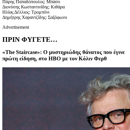
Πάρης Παπαδόπουλος: Μπάσο
Διονύσης Κωσταντινίδης: Κιθάρα
Ηλίας Δέλλιος: Τρομπόνι
Δημήτρης Χαραντζίδης: Σαξόφωνο
Advertisement
ΠΡΙΝ ΦΥΓΕΤΕ…
«The Staircase»: Ο μυστηριώδης θάνατος που έγινε
πρώτη είδηση, στο ΗΒΟ με τον Κόλιν Φερθ