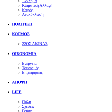
Έγκλημα
Κλιματική Αλλαγή
Καιρός
Ανακύκλωση
ΠΟΛΙΤΙΚΗ
ΚΟΣΜΟΣ
22ΟΣ ΑΙΩΝΑΣ
ΟΙΚΟΝΟΜΙΑ
Ενέργεια
Τουρισμός
Επιχειρήσεις
ΑΠΟΨΗ
LIFE
Πόλη
Σχέσεις
Γεύση