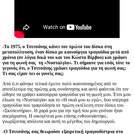
-Το 1975, ο Τσιτσάνης κάνει τον πρώτο του δίσκο στη
μεταπολίτευση, έναν δίσκο με καινούργια τραγούδια μετά από
χρόνια (σε λόγια δικά του και του Κώστα Βίρβου) και γράφει
για τη φωνή σας τη «Νοσταλγία». Τι σήμαινε για εσάς τότε το
γεγονός ότι, ο Τσιτσάνης γράφει τραγούδια για τη φωνή σας;
Τι σας είχαν πει οι γονείς σας;
Από ό,τι φάνηκε τελικά έμεινε πολύ ικανοποιημένος από το
αποτέλεσμα της πρώτης μας συνάντησης και αυτό φαίνεται ότι τον
ώθησε να γράψει καινούργια τραγούδια για τη φωνή μου. Έτσι μου
έδωσε τη «Νοσταλγία» και το «Η σκιά μου κι εγώ», δυο υπέροχα
τραγούδια που τραγούδησα σε πρώτη εκτέλεση στον δίσκο του
«Σκοπευτήριο». Η χαρά μου για την τιμή που μου γινόταν ήταν
απερίγραπτη. Η οικογένεια μου επίσης ενθουσιάστηκε,
γνωρίζοντας απόλυτα και αυτή το μέγεθος του δημιουργού.
-Ο Τσιτσάνης σας θεωρούσε εξαιρετική τραγουδίστρια στο