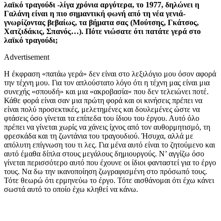
λαϊκό τραγούδι -λίγα χρόνια αργότερα, το 1977, δηλώνει η
Γαλάνη είναι η πιο σημαντική φωνή από τη νέα γενιά-
γνωρίζοντας βεβαίως, τα βήματα σας (Μούτσης, Γκάτσος,
Χατζιδάκις, Σπανός…). Πότε νιώσατε ότι πατάτε γερά στο
λαϊκό τραγούδι;
Advertisement
Η έκφραση «πατάω γερά» δεν είναι στο λεξιλόγιο μου όσον αφορά
την τέχνη μου. Για τον απλούστατο λόγο ότι η τέχνη μας είναι μια
συνεχής «σπουδή» και μια «ακροβασία» που δεν τελειώνει ποτέ.
Κάθε φορά είναι σαν μια πρώτη φορά και οι κινήσεις πρέπει να
είναι πολύ προσεκτικές, μελετημένες και δουλεμένες ώστε να
φτάσεις όσο γίνεται τα επίπεδα του ίδιου του έργου. Αυτό όλο
πρέπει να γίνεται χωρίς να χάνεις ίχνος από τον αυθορμητισμό, τη
φρεσκάδα και τη ζωντάνια του τραγουδιού. Ήσυχα, αλλά με
απόλυτη επίγνωση του τι λες. Για μένα αυτό είναι το ζητούμενο και
αυτό έμαθα δίπλα στους μεγάλους δημιουργούς. Ν’ αγγίζω όσο
γίνεται περισσότερο αυτό που έχουνε οι ίδιοι φανταστεί για το έργο
τους. Να δω την ικανοποίηση ζωγραφισμένη στο πρόσωπό τους.
Τότε θεωρώ ότι ερμηνεύω το έργο. Τότε αισθάνομαι ότι έχω κάνει
σωστά αυτό το οποίο έχω κληθεί να κάνω.