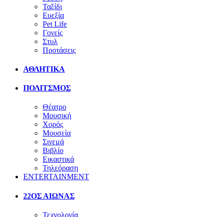
Ταξίδι
Ευεξία
Pet Life
Γονείς
Στυλ
Προτάσεις
ΑΘΛΗΤΙΚΑ
ΠΟΛΙΤΣΜΟΣ
Θέατρο
Μουσική
Χορός
Μουσεία
Σινεμά
Βιβλίο
Εικαστικά
Τηλεόραση
ENTERTAINMENT
22ΟΣ ΑΙΩΝΑΣ
Τεχνολογία