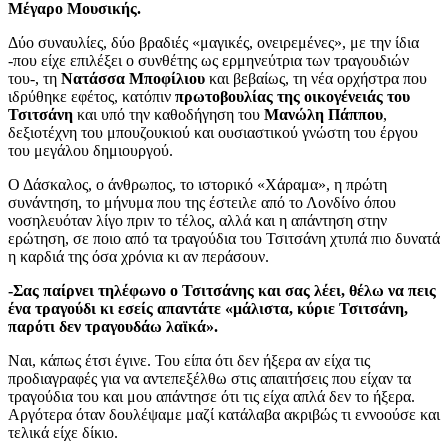
Μέγαρο Μουσικής.
Δύο συναυλίες, δύο βραδιές «μαγικές, ονειρεμένες», με την ίδια
-που είχε επιλέξει ο συνθέτης ως ερμηνεύτρια των τραγουδιών
του-, τη
Νατάσσα Μποφίλιου
και βεβαίως, τη νέα ορχήστρα που
ιδρύθηκε εφέτος, κατόπιν
πρωτοβουλίας της οικογένειάς του
Τσιτσάνη
και υπό την καθοδήγηση του
Μανώλη Πάππου
,
δεξιοτέχνη του μπουζουκιού και ουσιαστικού γνώστη του έργου
του μεγάλου δημιουργού.
Ο Δάσκαλος, ο άνθρωπος, το ιστορικό «Χάραμα», η πρώτη
συνάντηση, το μήνυμα που της έστειλε από το Λονδίνο όπου
νοσηλευόταν λίγο πριν το τέλος, αλλά και η απάντηση στην
ερώτηση, σε ποιο από τα τραγούδια του Τσιτσάνη χτυπά πιο δυνατά
η καρδιά της όσα χρόνια κι αν περάσουν.
-Σας παίρνει τηλέφωνο ο Τσιτσάνης και σας λέει, θέλω να πεις
ένα τραγούδι κι εσείς απαντάτε «μάλιστα, κύριε Τσιτσάνη,
παρότι δεν τραγουδάω λαϊκά».
Ναι, κάπως έτσι έγινε. Του είπα ότι δεν ήξερα αν είχα τις
προδιαγραφές για να αντεπεξέλθω στις απαιτήσεις που είχαν τα
τραγούδια του και μου απάντησε ότι τις είχα απλά δεν το ήξερα.
Αργότερα όταν δουλέψαμε μαζί κατάλαβα ακριβώς τι εννοούσε και
τελικά είχε δίκιο.