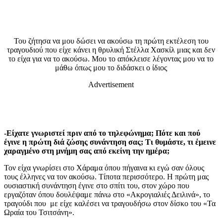
Του ζήτησα να μου δώσει να ακούσω τη πρώτη εκτέλεση του
τραγουδιού που είχε κάνει η θρυλική Στέλλα Χασκίλ μιας και δεν
το είχα για να το ακούσω. Μου το απόκλεισε λέγοντας μου να το
μάθω όπως μου το διδάσκει ο ίδιος
Advertisement
-Είχατε γνωριστεί πριν από το τηλεφώνημα; Πότε και πού
έγινε η πρώτη διά ζώσης συνάντηση σας; Τι θυμάστε, τι έμεινε
χαραγμένο στη μνήμη σας από εκείνη την ημέρα;
Τον είχα γνωρίσει στο Χάραμα όπου πήγαινα κι εγώ σαν όλους
τους έλληνες να τον ακούσω. Τίποτα περισσότερο. Η πρώτη μας
ουσιαστική συνάντηση έγινε στο σπίτι του, στον χώρο που
εργαζόταν όπου δουλέψαμε πάνω στο «Ακρογιαλιές Δειλινά», το
τραγούδι που με είχε καλέσει να τραγουδήσω στον δίσκο του «Τα
Ωραία του Τσιτσάνη».