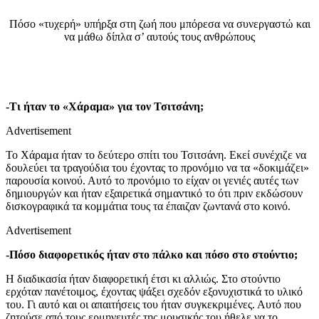
Πόσο «τυχερή» υπήρξα στη ζωή που μπόρεσα να συνεργαστώ και
να μάθω δίπλα σ’ αυτούς τους ανθρώπους
-Τι ήταν το «Χάραμα» για τον Τσιτσάνη;
Advertisement
Το Χάραμα ήταν το δεύτερο σπίτι του Τσιτσάνη. Εκεί συνέχιζε να
δουλεύει τα τραγούδια του έχοντας το προνόμιο να τα «δοκιμάζει»
παρουσία κοινού. Αυτό το προνόμιο το είχαν οι γενιές αυτές των
δημιουργών και ήταν εξαιρετικά σημαντικό το ότι πριν εκδώσουν
δισκογραφικά τα κομμάτια τους τα έπαιζαν ζωντανά στο κοινό.
Advertisement
-Πόσο διαφορετικός ήταν στο πάλκο και πόσο στο στούντιο;
Η διαδικασία ήταν διαφορετική έτσι κι αλλιώς. Στο στούντιο
ερχόταν πανέτοιμος, έχοντας ψάξει σχεδόν εξονυχιστικά το υλικό
του. Γι αυτό και οι απαιτήσεις του ήταν συγκεκριμένες. Αυτό που
ζητούσε από τους ερμηνευτές της μουσικής του ήθελε να το