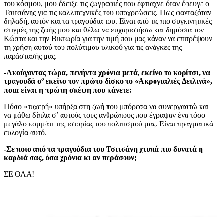
του κόσμου, μου έδειξε τις ζωγραφιές που έφτιαχνε όταν έφευγε ο
Τσιτσάνης για τις καλλιτεχνικές του υποχρεώσεις. Πως φανταζόταν
δηλαδή, αυτόν και τα τραγούδια του. Είναι από τις πιο συγκινητικές
στιγμές της ζωής μου και θέλω να ευχαριστήσω και δημόσια τον
Κώστα και την Βικτωρία για την τιμή που μας κάναν να επιτρέψουν
τη χρήση αυτού του πολύτιμου υλικού για τις ανάγκες της
παράστασής μας.
-Ακούγοντας τώρα, πενήντα χρόνια μετά, εκείνο το κορίτσι, να
τραγουδά σ’ εκείνο τον πρώτο δίσκο το «Ακρογιαλιές Δειλινά»,
ποια είναι η πρώτη σκέψη που κάνετε;
Πόσο «τυχερή» υπήρξα στη ζωή που μπόρεσα να συνεργαστώ και
να μάθω δίπλα σ’ αυτούς τους ανθρώπους που έγραψαν ένα τόσο
μεγάλο κομμάτι της ιστορίας του πολιτισμού μας. Είναι πραγματικά
ευλογία αυτό.
-Σε ποιο από τα τραγούδια του Τσιτσάνη χτυπά πιο δυνατά η
καρδιά σας, όσα χρόνια κι αν περάσουν;
ΣΕ ΟΛΑ!