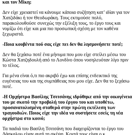
και τον Μίκη;
Δεν είχε χρειαστεί να κάνουμε κάποια συζήτηση κατ’ ιδίαν για τον
Χατζιδάκι ή τον Θεοδωράκη. Τους εκτιμούσε πολύ,
παρακολουθούσε συνεχώς την εξέλιξη τους, το έργο τους και
νομίζω ότι είχε και μια πιο προσωπική σχέση με τον καθένα
ξεχωριστά.
-Ποια κουβέντα πού σας είχε πει δεν θα λησμονήσετε ποτέ;
Δεν θα ξεχάσω ποτέ ένα μήνυμα που μου είχε στείλει μέσω του
Κώστα Χατζηδουλή από το Λονδίνο όπου νοσηλευόταν λίγο πριν
το τέλος.
Για μένα είναι ό,τι πιο ακριβό έχω και επίσης ενδεικτικό της
ευγένειας του και της συμπάθειας που μου είχε. Δεν θα το ξεχάσω
ποτέ.
-Η Ορχήστρα Βασίλης Τσιτσάνης ιδρύθηκε από την οικογένεια
του με σκοπό την προβολή του έργου του και υποθέτω,
προσανατολισμένη σταθερά στην πρώτη εκτέλεση των
τραγουδιών. Ποιος είχε την ιδέα να συστήσετε εσείς τη νέα
ορχήστρα στο κοινό;
Τα παιδιά του Βασίλη Τσιτσάνη που διαχειρίζονται το έργο του
Δάσκαλου είχαν αυτή τη σκέψη. Κοντά τους είναι ο κ.