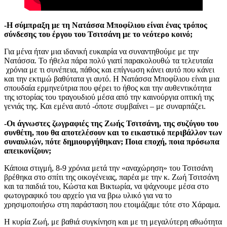
-Η σύμπραξη με τη Νατάσσα Μποφίλιου είναι ένας τρόπος
σύνδεσης του έργου του Τσιτσάνη με το νεότερο κοινό;
Για μένα ήταν μια ιδανική ευκαιρία να συναντηθούμε με την
Νατάσσα. Το ήθελα πάρα πολύ γιατί παρακολουθώ τα τελευταία
χρόνια με τι συνέπεια, πάθος και επίγνωση κάνει αυτό που κάνει
και την εκτιμώ βαθύτατα γι αυτό. Η Νατάσσα Μποφίλιου είναι μια
σπουδαία ερμηνεύτρια που φέρει το ήθος και την αυθεντικότητα
της ιστορίας του τραγουδιού μέσα από την καινούργια οπτική της
γενιάς της. Και εμένα αυτό -όποτε συμβαίνει – με συναρπάζει.
-Οι άγνωστες ζωγραφιές της Ζωής Τσιτσάνη, της συζύγου του
συνθέτη, που θα αποτελέσουν και το εικαστικό περιβάλλον των
συναυλιών, πότε δημιουργήθηκαν; Ποια εποχή, ποια πρόσωπα
απεικονίζουν;
Κάποια στιγμή, 8-9 χρόνια μετά την «αναχώρηση» του Τσιτσάνη
βρέθηκα στο σπίτι της οικογένειας, παρέα με την κ. Ζωή Τσιτσάνη
και τα παιδιά του, Κώστα και Βικτωρία, να ψάχνουμε μέσα στο
φωτογραφικό του αρχείο για να βρω υλικό για να το
χρησιμοποιήσω στη παράσταση που ετοιμάζαμε τότε στο Χάραμα.
Η κυρία Ζωή, με βαθιά συγκίνηση και με τη μεγαλύτερη αθωότητα