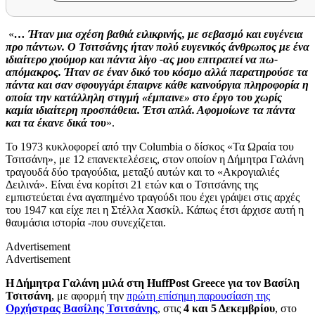
«
… Ήταν μια σχέση βαθιά ειλικρινής, με σεβασμό και ευγένεια
προ πάντων. Ο Τσιτσάνης ήταν πολύ ευγενικός άνθρωπος με ένα
ιδιαίτερο χιούμορ και πάντα λίγο -ας μου επιτραπεί να πω-
απόμακρος. Ήταν σε έναν δικό του κόσμο αλλά παρατηρούσε τα
πάντα και σαν σφουγγάρι έπαιρνε κάθε καινούργια πληροφορία η
οποία την κατάλληλη στιγμή «έμπαινε» στο έργο του χωρίς
καμία ιδιαίτερη προσπάθεια. Έτσι απλά. Αφομοίωνε τα πάντα
και τα έκανε δικά του
».
Το 1973 κυκλοφορεί από την Columbia ο δίσκος «Τα Ωραία του
Τσιτσάνη», με 12 επανεκτελέσεις, στον οποίον η Δήμητρα Γαλάνη
τραγουδά δύο τραγούδια, μεταξύ αυτών και το «Ακρογιαλιές
Δειλινά». Είναι ένα κορίτσι 21 ετών και ο Τσιτσάνης της
εμπιστεύεται ένα αγαπημένο τραγούδι που έχει γράψει στις αρχές
του 1947 και είχε πει η Στέλλα Χασκίλ. Κάπως έτσι άρχισε αυτή η
θαυμάσια ιστορία -που συνεχίζεται.
Advertisement
Advertisement
Η Δήμητρα Γαλάνη μιλά στη HuffPost Greece για τον Βασίλη
Τσιτσάνη
, με αφορμή την
πρώτη επίσημη παρουσίαση της
Ορχήστρας Βασίλης Τσιτσάνης
, στις
4 και 5 Δεκεμβρίου
, στο