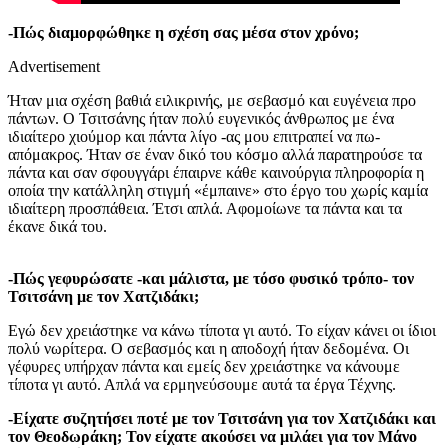
-Πώς διαμορφώθηκε η σχέση σας μέσα στον χρόνο;
Advertisement
Ήταν μια σχέση βαθιά ειλικρινής, με σεβασμό και ευγένεια προ
πάντων. Ο Τσιτσάνης ήταν πολύ ευγενικός άνθρωπος με ένα
ιδιαίτερο χιούμορ και πάντα λίγο -ας μου επιτραπεί να πω-
απόμακρος. Ήταν σε έναν δικό του κόσμο αλλά παρατηρούσε τα
πάντα και σαν σφουγγάρι έπαιρνε κάθε καινούργια πληροφορία η
οποία την κατάλληλη στιγμή «έμπαινε» στο έργο του χωρίς καμία
ιδιαίτερη προσπάθεια. Έτσι απλά. Αφομοίωνε τα πάντα και τα
έκανε δικά του.
-Πώς γεφυρώσατε -και μάλιστα, με τόσο φυσικό τρόπο- τον
Τσιτσάνη με τον Χατζιδάκι;
Εγώ δεν χρειάστηκε να κάνω τίποτα γι αυτό. Το είχαν κάνει οι ίδιοι
πολύ νωρίτερα. Ο σεβασμός και η αποδοχή ήταν δεδομένα. Οι
γέφυρες υπήρχαν πάντα και εμείς δεν χρειάστηκε να κάνουμε
τίποτα γι αυτό. Απλά να ερμηνεύσουμε αυτά τα έργα Τέχνης.
-Είχατε συζητήσει ποτέ με τον Τσιτσάνη για τον Χατζιδάκι και
τον Θεοδωράκη; Τον είχατε ακούσει να μιλάει για τον Μάνο