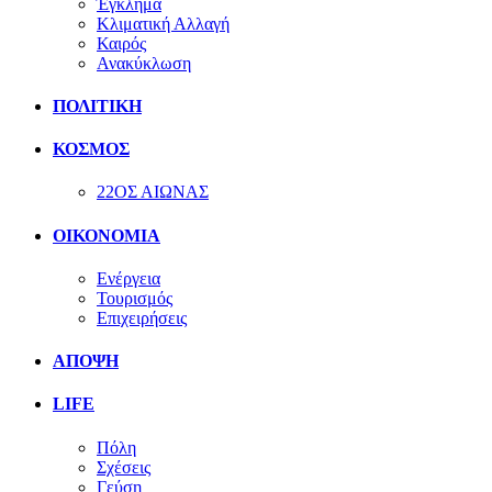
Έγκλημα
Κλιματική Αλλαγή
Καιρός
Ανακύκλωση
ΠΟΛΙΤΙΚΗ
ΚΟΣΜΟΣ
22ΟΣ ΑΙΩΝΑΣ
ΟΙΚΟΝΟΜΙΑ
Ενέργεια
Τουρισμός
Επιχειρήσεις
ΑΠΟΨΗ
LIFE
Πόλη
Σχέσεις
Γεύση