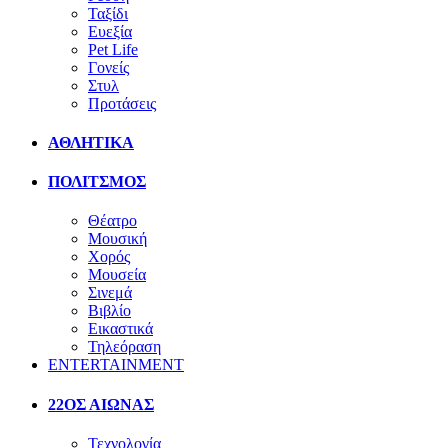
Ταξίδι
Ευεξία
Pet Life
Γονείς
Στυλ
Προτάσεις
ΑΘΛΗΤΙΚΑ
ΠΟΛΙΤΣΜΟΣ
Θέατρο
Μουσική
Χορός
Μουσεία
Σινεμά
Βιβλίο
Εικαστικά
Τηλεόραση
ENTERTAINMENT
22ΟΣ ΑΙΩΝΑΣ
Τεχνολογία