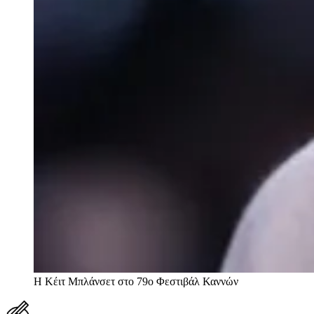
Η Κέιτ Μπλάνσετ στο 79ο Φεστιβάλ Καννών