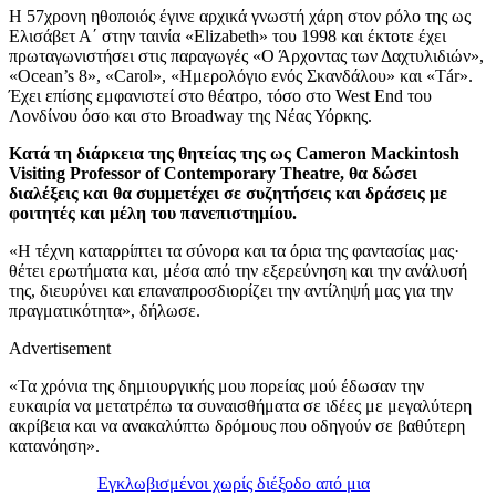
Η 57χρονη ηθοποιός έγινε αρχικά γνωστή χάρη στον ρόλο της ως
Ελισάβετ Α΄ στην ταινία «Elizabeth» του 1998 και έκτοτε έχει
πρωταγωνιστήσει στις παραγωγές «Ο Άρχοντας των Δαχτυλιδιών»,
«Ocean’s 8», «Carol», «Ημερολόγιο ενός Σκανδάλου» και «Tár».
Έχει επίσης εμφανιστεί στο θέατρο, τόσο στο West End του
Λονδίνου όσο και στο Broadway της Νέας Υόρκης.
Κατά τη διάρκεια της θητείας της ως Cameron Mackintosh
Visiting Professor of Contemporary Theatre, θα δώσει
διαλέξεις και θα συμμετέχει σε συζητήσεις και δράσεις με
φοιτητές και μέλη του πανεπιστημίου.
«Η τέχνη καταρρίπτει τα σύνορα και τα όρια της φαντασίας μας·
θέτει ερωτήματα και, μέσα από την εξερεύνηση και την ανάλυσή
της, διευρύνει και επαναπροσδιορίζει την αντίληψή μας για την
πραγματικότητα», δήλωσε.
Advertisement
«Τα χρόνια της δημιουργικής μου πορείας μού έδωσαν την
ευκαιρία να μετατρέπω τα συναισθήματα σε ιδέες με μεγαλύτερη
ακρίβεια και να ανακαλύπτω δρόμους που οδηγούν σε βαθύτερη
κατανόηση».
Εγκλωβισμένοι χωρίς διέξοδο από μια