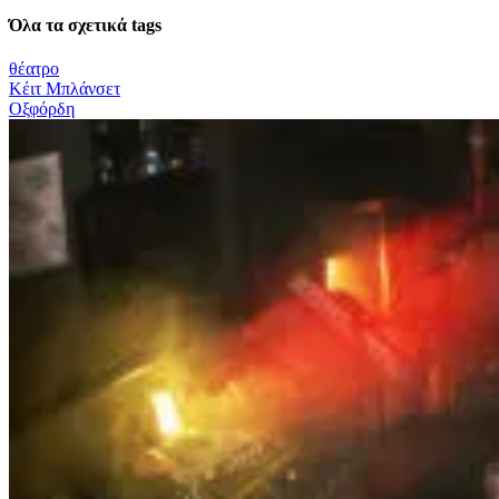
Όλα τα σχετικά tags
θέατρο
Κέιτ Μπλάνσετ
Οξφόρδη