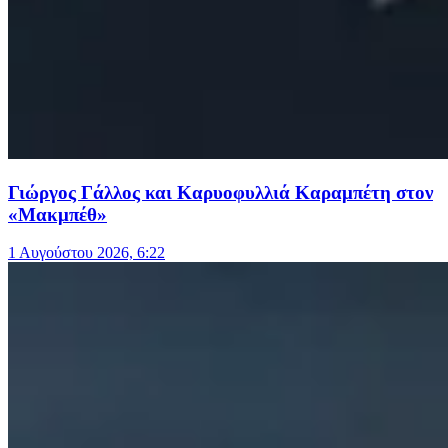
Γιώργος Γάλλος και Καρυοφυλλιά Καραμπέτη στον
«Μακμπέθ»
1 Αυγούστου 2026, 6:22