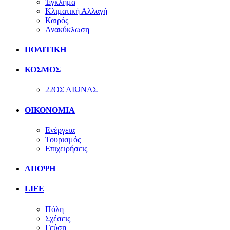
Έγκλημα
Κλιματική Αλλαγή
Καιρός
Ανακύκλωση
ΠΟΛΙΤΙΚΗ
ΚΟΣΜΟΣ
22ΟΣ ΑΙΩΝΑΣ
ΟΙΚΟΝΟΜΙΑ
Ενέργεια
Τουρισμός
Επιχειρήσεις
ΑΠΟΨΗ
LIFE
Πόλη
Σχέσεις
Γεύση