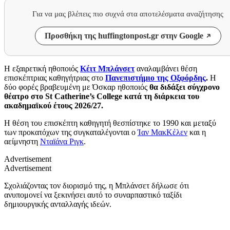
Για να μας βλέπεις πιο συχνά στα αποτελέσματα αναζήτησης
Προσθήκη της huffingtonpost.gr στην Google
Η εξαιρετική ηθοποιός
Κέιτ Μπλάνσετ
αναλαμβάνει θέση
επισκέπτριας καθηγήτριας στο
Πανεπιστήμιο της Οξφόρδης
.
Η
δύο φορές βραβευμένη με Όσκαρ ηθοποιός
θα διδάξει σύγχρονο
θέατρο στο St Catherine’s College κατά τη διάρκεια του
ακαδημαϊκού έτους 2026/27.
Η θέση του επισκέπτη καθηγητή θεσπίστηκε το 1990 και μεταξύ
των προκατόχων της συγκαταλέγονται ο
Ίαν ΜακΚέλεν
και η
αείμνηστη
Νταϊάνα Ριγκ
.
Advertisement
Advertisement
Σχολιάζοντας τον διορισμό της, η Μπλάνσετ δήλωσε ότι
ανυπομονεί να ξεκινήσει αυτό το συναρπαστικό ταξίδι
δημιουργικής ανταλλαγής ιδεών.