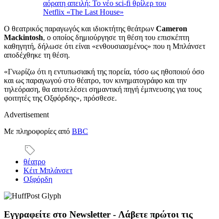
αόρατη απειλή: Το νέο sci-fi θρίλερ του
Netflix «The Last House»
Ο θεατρικός παραγωγός και ιδιοκτήτης θεάτρων
Cameron
Mackintosh
, ο οποίος δημιούργησε τη θέση του επισκέπτη
καθηγητή, δήλωσε ότι είναι «ενθουσιασμένος» που η Μπλάνσετ
αποδέχθηκε τη θέση.
«Γνωρίζω ότι η εντυπωσιακή της πορεία, τόσο ως ηθοποιού όσο
και ως παραγωγού στο θέατρο, τον κινηματογράφο και την
τηλεόραση, θα αποτελέσει σημαντική πηγή έμπνευσης για τους
φοιτητές της Οξφόρδης», πρόσθεσε.
Advertisement
Με πληροφορίες από
BBC
θέατρο
Κέιτ Μπλάνσετ
Οξφόρδη
Εγγραφείτε στο Newsletter - Λάβετε πρώτοι τις