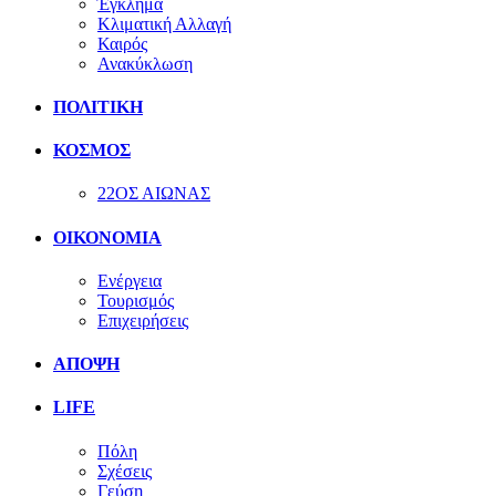
Έγκλημα
Κλιματική Αλλαγή
Καιρός
Ανακύκλωση
ΠΟΛΙΤΙΚΗ
ΚΟΣΜΟΣ
22ΟΣ ΑΙΩΝΑΣ
ΟΙΚΟΝΟΜΙΑ
Ενέργεια
Τουρισμός
Επιχειρήσεις
ΑΠΟΨΗ
LIFE
Πόλη
Σχέσεις
Γεύση