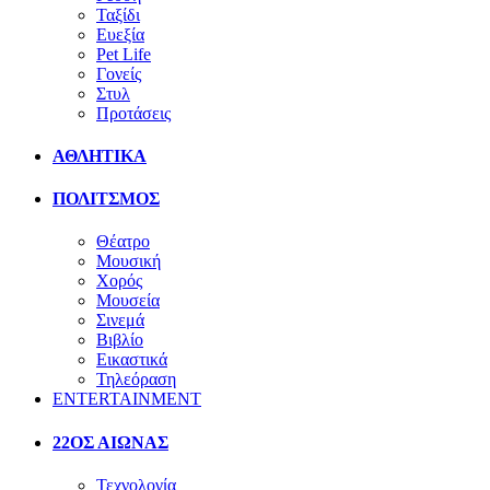
Ταξίδι
Ευεξία
Pet Life
Γονείς
Στυλ
Προτάσεις
ΑΘΛΗΤΙΚΑ
ΠΟΛΙΤΣΜΟΣ
Θέατρο
Μουσική
Χορός
Μουσεία
Σινεμά
Βιβλίο
Εικαστικά
Τηλεόραση
ENTERTAINMENT
22ΟΣ ΑΙΩΝΑΣ
Τεχνολογία