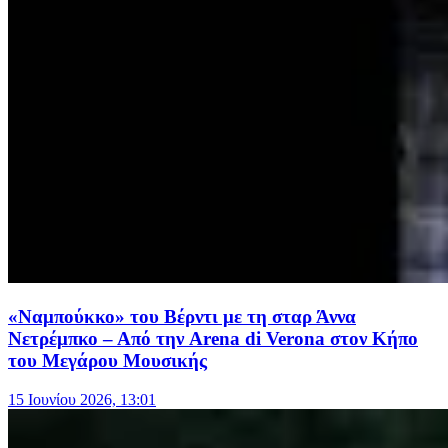
«Ναμπούκκο» του Βέρντι με τη σταρ Άννα
Νετρέμπκο – Από την Arena di Verona στον Κήπο
του Μεγάρου Μουσικής
15 Ιουνίου 2026, 13:01