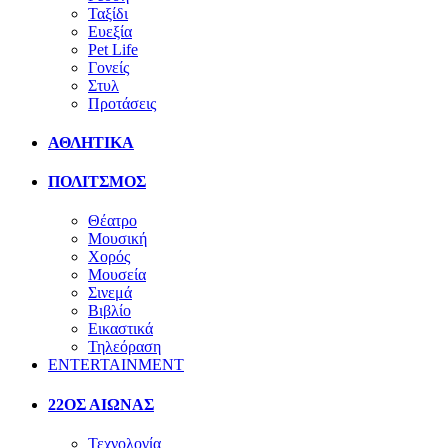
Ταξίδι
Ευεξία
Pet Life
Γονείς
Στυλ
Προτάσεις
ΑΘΛΗΤΙΚΑ
ΠΟΛΙΤΣΜΟΣ
Θέατρο
Μουσική
Χορός
Μουσεία
Σινεμά
Βιβλίο
Εικαστικά
Τηλεόραση
ENTERTAINMENT
22ΟΣ ΑΙΩΝΑΣ
Τεχνολογία