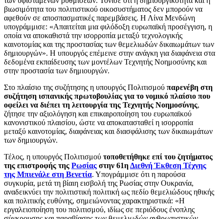
των υφιστάμενων ρυθμίσεων. Τόνισε ότι η δημιουργικότητα και η
βιωσιμότητα του πολιτιστικού οικοσυστήματος δεν μπορούν να
αφεθούν σε αποσπασματικές παρεμβάσεις. Η Λίνα Μενδώνη
υπογράμμισε: «Απαιτείται μια φιλόδοξη ευρωπαϊκή προσέγγιση, η
οποία να αποκαθιστά την ισορροπία μεταξύ τεχνολογικής
καινοτομίας και της προστασίας των θεμελιωδών δικαιωμάτων των
δημιουργών». Η υπουργός επέμεινε στην ανάγκη για διαφάνεια στα
δεδομένα εκπαίδευσης των μοντέλων Τεχνητής Νοημοσύνης και
στην προστασία των δημιουργών.
Στο πλαίσιο της συζήτησης η υπουργός Πολιτισμού
παρενέβη στη
συζήτηση ισπανικής πρωτοβουλίας για το νομικό πλαίσιο που
οφείλει να διέπει τη λειτουργία της Τεχνητής Νοημοσύνης
,
ζήτησε την αξιολόγηση και επικαιροποίηση του ευρωπαϊκού
κανονιστικού πλαισίου, ώστε να αποκατασταθεί η ισορροπία
μεταξύ καινοτομίας, διαφάνειας και διασφάλισης των δικαιωμάτων
των δημιουργών.
Τέλος, η υπουργός Πολιτισμού
τοποθετήθηκε επί του ζητήματος
της επιστροφής της
Ρωσίας
στην 61η
Διεθνή Έκθεση Τέχνης
της Μπιενάλε στη Βενετία
. Υπογράμμισε ότι η παρούσα
συγκυρία, μετά τη βίαιη εισβολή της Ρωσίας στην Ουκρανία,
αναδεικνύει την πολιτιστική πολιτική ως πεδίο θεμελιώδους ηθικής
και πολιτικής ευθύνης, σημειώνοντας χαρακτηριστικά: «Η
εργαλειοποίηση του πολιτισμού, ιδίως σε περιόδους ένοπλης
σύγκρουσης και παραβίασης των θεμελιωδών ανθρωπιστικών