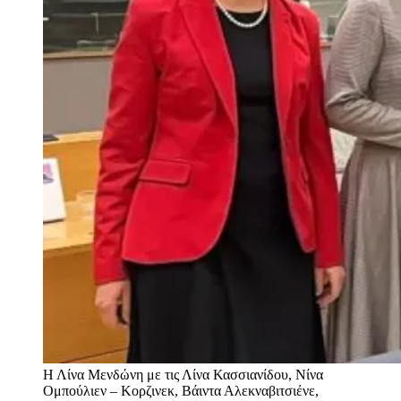
Η Λίνα Μενδώνη με τις Λίνα Κασσιανίδου, Νίνα
Ομπούλιεν – Κορζινεκ, Βάιντα Αλεκναβιτσιένε,