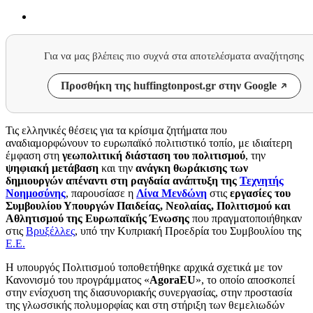
Για να μας βλέπεις πιο συχνά στα αποτελέσματα αναζήτησης
Προσθήκη της huffingtonpost.gr στην Google
Τις ελληνικές θέσεις για τα κρίσιμα ζητήματα που
αναδιαμορφώνουν το ευρωπαϊκό πολιτιστικό τοπίο, με ιδιαίτερη
έμφαση στη
γεωπολιτική διάσταση του πολιτισμού
, την
ψηφιακή μετάβαση
και την
ανάγκη θωράκισης των
δημιουργών απέναντι στη ραγδαία ανάπτυξη της
Τεχνητής
Νοημοσύνης
, παρουσίασε η
Λίνα Μενδώνη
στις
εργασίες του
Συμβουλίου Υπουργών Παιδείας, Νεολαίας, Πολιτισμού και
Αθλητισμού της Ευρωπαϊκής Ένωσης
που πραγματοποιήθηκαν
στις
Βρυξέλλες
, υπό την Κυπριακή Προεδρία του Συμβουλίου της
Ε.Ε.
Η υπουργός Πολιτισμού τοποθετήθηκε αρχικά σχετικά με τον
Κανονισμό του προγράμματος «
AgoraEU
», το οποίο αποσκοπεί
στην ενίσχυση της διασυνοριακής συνεργασίας, στην προστασία
της γλωσσικής πολυμορφίας και στη στήριξη των θεμελιωδών