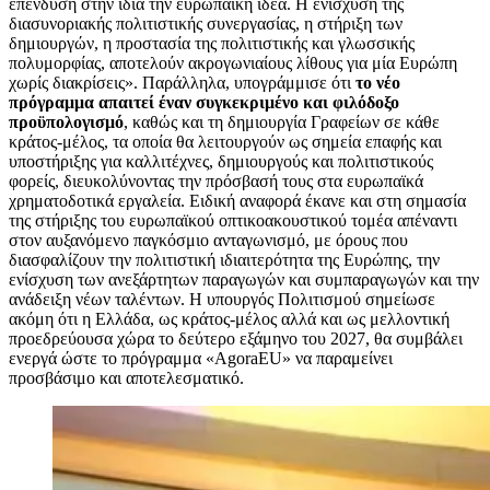
επένδυση στην ίδια την ευρωπαϊκή ιδέα. Η ενίσχυση της
διασυνοριακής πολιτιστικής συνεργασίας, η στήριξη των
δημιουργών, η προστασία της πολιτιστικής και γλωσσικής
πολυμορφίας, αποτελούν ακρογωνιαίους λίθους για μία Ευρώπη
χωρίς διακρίσεις». Παράλληλα, υπογράμμισε ότι
το νέο
πρόγραμμα απαιτεί έναν συγκεκριμένο και φιλόδοξο
προϋπολογισμό
, καθώς και τη δημιουργία Γραφείων σε κάθε
κράτος-μέλος, τα οποία θα λειτουργούν ως σημεία επαφής και
υποστήριξης για καλλιτέχνες, δημιουργούς και πολιτιστικούς
φορείς, διευκολύνοντας την πρόσβασή τους στα ευρωπαϊκά
χρηματοδοτικά εργαλεία. Ειδική αναφορά έκανε και στη σημασία
της στήριξης του ευρωπαϊκού οπτικοακουστικού τομέα απέναντι
στον αυξανόμενο παγκόσμιο ανταγωνισμό, με όρους που
διασφαλίζουν την πολιτιστική ιδιαιτερότητα της Ευρώπης, την
ενίσχυση των ανεξάρτητων παραγωγών και συμπαραγωγών και την
ανάδειξη νέων ταλέντων. Η υπουργός Πολιτισμού σημείωσε
ακόμη ότι η Ελλάδα, ως κράτος-μέλος αλλά και ως μελλοντική
προεδρεύουσα χώρα το δεύτερο εξάμηνο του 2027, θα συμβάλει
ενεργά ώστε το πρόγραμμα «AgoraEU» να παραμείνει
προσβάσιμο και αποτελεσματικό.