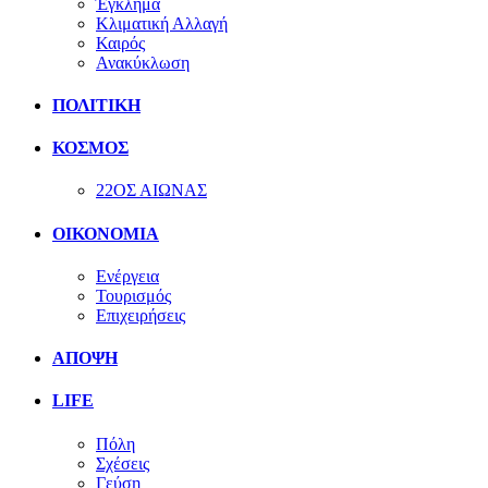
Έγκλημα
Κλιματική Αλλαγή
Καιρός
Ανακύκλωση
ΠΟΛΙΤΙΚΗ
ΚΟΣΜΟΣ
22ΟΣ ΑΙΩΝΑΣ
ΟΙΚΟΝΟΜΙΑ
Ενέργεια
Τουρισμός
Επιχειρήσεις
ΑΠΟΨΗ
LIFE
Πόλη
Σχέσεις
Γεύση