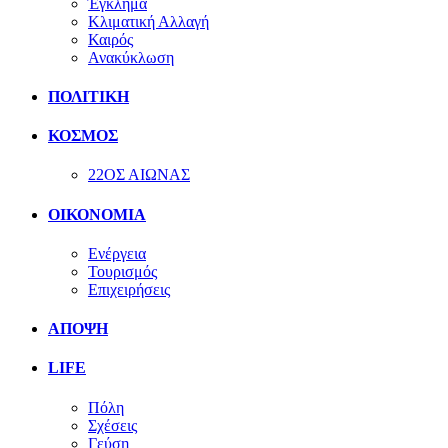
Έγκλημα
Κλιματική Αλλαγή
Καιρός
Ανακύκλωση
ΠΟΛΙΤΙΚΗ
ΚΟΣΜΟΣ
22ΟΣ ΑΙΩΝΑΣ
ΟΙΚΟΝΟΜΙΑ
Ενέργεια
Τουρισμός
Επιχειρήσεις
ΑΠΟΨΗ
LIFE
Πόλη
Σχέσεις
Γεύση