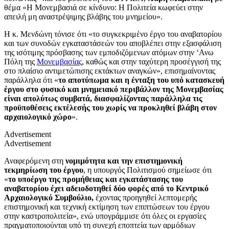
θέμα «Η Μονεμβασιά σε κίνδυνο: Η Πολιτεία κωφεύει στην
απειλή μη αναστρέψιμης βλάβης του μνημείου».
Η κ. Μενδώνη τόνισε ότι «το συγκεκριμένο έργο του αναβατορίου
και των συνοδών εγκαταστάσεών του αποβλέπει στην εξασφάλιση
της ισότιμης πρόσβασης των εμποδιζόμενων ατόμων στην ‘Ανω
Πόλη της
Μονεμβασίας
, καθώς και στην ταχύτερη προσέγγισή της
στο πλαίσιο αντιμετώπισης εκτάκτων αναγκών», επισημαίνοντας
παράλληλα ότι «
το αποτύπωμα και η ένταξη του υπό κατασκευή
έργου στο φυσικό και μνημειακό περιβάλλον της Μονεμβασίας
είναι απολύτως συμβατά, διασφαλίζοντας παράλληλα τις
προϋποθέσεις εκτέλεσής του χωρίς να προκληθεί βλάβη στον
αρχαιολογικό χώρο
».
Advertisement
Advertisement
Αναφερόμενη στη
νομιμότητα και την επιστημονική
τεκμηρίωση του έργου
, η υπουργός Πολιτισμού σημείωσε ότι
«
το υποέργο της προμήθειας και εγκατάστασης του
αναβατορίου έχει αδειοδοτηθεί δύο φορές από το Κεντρικό
Αρχαιολογικό Συμβούλιο,
έχοντας προηγηθεί λεπτομερής
επιστημονική και τεχνική εκτίμηση των επιπτώσεων του έργου
στην καστροπολιτεία», ενώ υπογράμμισε ότι όλες οι εργασίες
πραγματοποιούνται υπό τη συνεχή εποπτεία των αρμόδιων