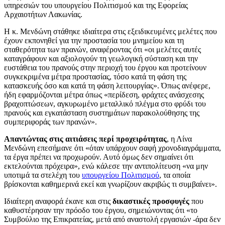
υπηρεσιών του υπουργείου Πολιτισμού και της Εφορείας
Αρχαιοτήτων Λακωνίας.
Η κ. Μενδώνη στάθηκε ιδιαίτερα στις εξειδικευμένες μελέτες που
έχουν εκπονηθεί για την προστασία του μνημείου και τη
σταθερότητα των πρανών, αναφέροντας ότι «οι μελέτες αυτές
καταγράφουν και αξιολογούν τη γεωλογική σύσταση και την
ευστάθεια του πρανούς στην περιοχή του έργου και προτείνουν
συγκεκριμένα μέτρα προστασίας, τόσο κατά τη φάση της
κατασκευής όσο και κατά τη φάση λειτουργίας». Όπως ανέφερε,
ήδη εφαρμόζονται μέτρα όπως «περίδεση, φράχτες ανάσχεσης
βραχοπτώσεων, αγκυρωμένο μεταλλικό πλέγμα στο φρύδι του
πρανούς και εγκατάσταση συστημάτων παρακολούθησης της
συμπεριφοράς των πρανών».
Απαντώντας στις αιτιάσεις περί προχειρότητας
, η Λίνα
Μενδώνη επεσήμανε ότι «όταν υπάρχουν σαφή χρονοδιαγράμματα,
τα έργα πρέπει να προχωρούν. Αυτό όμως δεν σημαίνει ότι
εκτελούνται πρόχειρα», ενώ κάλεσε την αντιπολίτευση «να μην
υποτιμά τα στελέχη του
υπουργείου Πολιτισμού
, τα οποία
βρίσκονται καθημερινά εκεί και γνωρίζουν ακριβώς τι συμβαίνει».
Ιδιαίτερη αναφορά έκανε και στις
δικαστικές προσφυγές
που
καθυστέρησαν την πρόοδο του έργου, σημειώνοντας ότι «το
Συμβούλιο της Επικρατείας, μετά από αναστολή εργασιών -άρα δεν