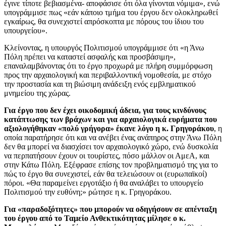
έγινε τίποτε βεβιασμένα- αποφάσισε ότι όλα γίνονται νόμιμα», ενώ
υπογράμμισε πως «εάν κάποιο τμήμα του έργου δεν ολοκληρωθεί
εγκαίρως, θα συνεχιστεί απρόσκοπτα με πόρους του ίδιου του
υπουργείου».
Κλείνοντας, η υπουργός Πολιτισμού υπογράμμισε ότι «η Άνω
Πόλη πρέπει να καταστεί ασφαλής και προσβάσιμη»,
επαναλαμβάνοντας ότι το έργο προχωρά με πλήρη συμμόρφωση
προς την αρχαιολογική και περιβαλλοντική νομοθεσία, με στόχο
την προστασία και τη βιώσιμη ανάδειξη ενός εμβληματικού
μνημείου της χώρας.
Για έργο που δεν έχει οικοδομική άδεια, για τους κινδύνους
κατάπτωσης των βράχων και για αρχαιολογικά ευρήματα που
αξιολογήθηκαν «πολύ γρήγορα» έκανε λόγο η κ. Γρηγοράκου
, η
οποία παρατήρησε ότι και να ανέβει ένας ανάπηρος στην Άνω Πόλη
δεν θα μπορεί να διασχίσει τον αρχαιολογικό χώρο, ενώ δυσκολία
να περπατήσουν έχουν οι τουρίστες, πόσο μάλλον οι ΑμεΑ, και
στην Κάτω Πόλη. Εξέφρασε επίσης τον προβληματισμό της για το
πώς το έργο θα συνεχιστεί, εάν θα τελειώσουν οι (ευρωπαϊκοί)
πόροι. «Θα παραμείνει εργοτάξιο ή θα αναλάβει το υπουργείο
Πολιτισμού την ευθύνη;» ρώτησε η κ. Γρηγοράκου.
Για «παραδοξότητες» που μπορούν να οδηγήσουν σε απένταξη
του έργου από το Ταμείο Ανθεκτικότητας μίλησε ο κ.