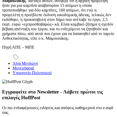
Μαμουλάκης
. Μεταξύ αυτών, ανέφερε ότι η αρχική πρόβλεψη
ήταν για μια καμπίνα αναβατορίου 15 ατόμων η οποία
τροποποιήθηκε για δύο καμπίνες, 160 ατόμων, ότι ενώ η
προμελέτη η προέβλεπε έκδοση οικοδομικής άδειας, τελικώς δεν
εκδόθηκε, η προκαταβολή στον δήμο που ανέλαβε το έργο, 2,5
εκατ. ευρώ «εμπροσθοβαρώς» κά. Είναι κομβικό ζήτημα η σχεδόν
βέβαιη απένταξη του έργου, και το ενδεχόμενο να ζητηθούν και
χρήματα πίσω, από αυτά που έχουν για να δαπανηθεί από το ταμείο
Ανθεκτικότητας, είπε ο κ. Μαμουλάκης.
Πηγή ΑΠΕ – ΜΠΕ
Λίνα Μενδώνη
Μονεμβασιά
Υπουργείο Πολιτισμού
Εγγραφείτε στο Newsletter - Λάβετε πρώτοι τις
επιλογές HuffPost
Οι πιο ενδιαφέρουσες ειδήσεις και απόψεις καθημερινά στο e-mail
σας.