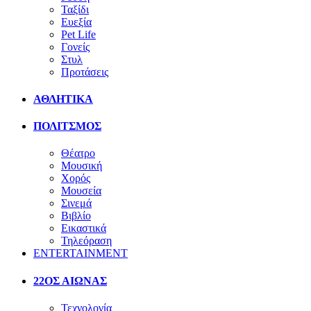
Ταξίδι
Ευεξία
Pet Life
Γονείς
Στυλ
Προτάσεις
ΑΘΛΗΤΙΚΑ
ΠΟΛΙΤΣΜΟΣ
Θέατρο
Μουσική
Χορός
Μουσεία
Σινεμά
Βιβλίο
Εικαστικά
Τηλεόραση
ENTERTAINMENT
22ΟΣ ΑΙΩΝΑΣ
Τεχνολογία