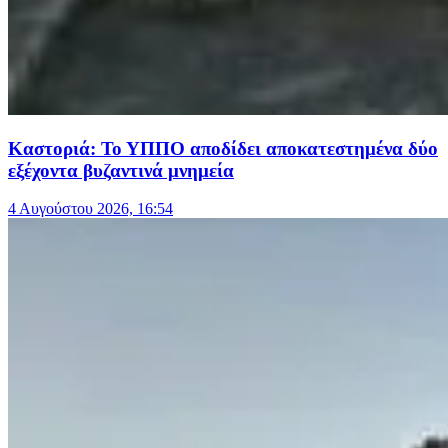
Καστοριά: Το ΥΠΠΟ αποδίδει αποκατεστημένα δύο
εξέχοντα βυζαντινά μνημεία
4 Αυγούστου 2026, 16:54