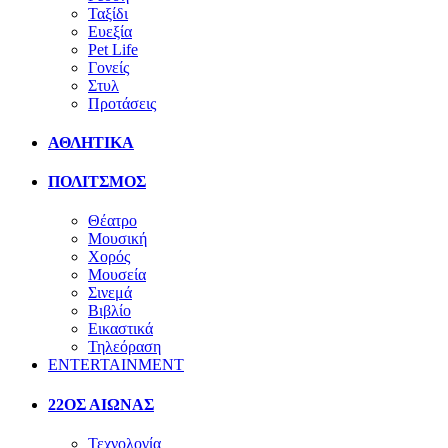
Ταξίδι
Ευεξία
Pet Life
Γονείς
Στυλ
Προτάσεις
ΑΘΛΗΤΙΚΑ
ΠΟΛΙΤΣΜΟΣ
Θέατρο
Μουσική
Χορός
Μουσεία
Σινεμά
Βιβλίο
Εικαστικά
Τηλεόραση
ENTERTAINMENT
22ΟΣ ΑΙΩΝΑΣ
Τεχνολογία