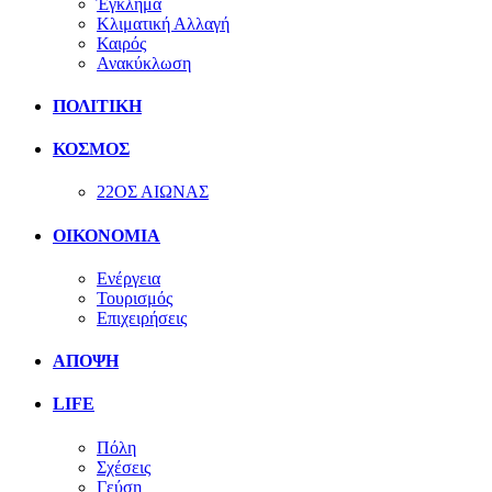
Έγκλημα
Κλιματική Αλλαγή
Καιρός
Ανακύκλωση
ΠΟΛΙΤΙΚΗ
ΚΟΣΜΟΣ
22ΟΣ ΑΙΩΝΑΣ
ΟΙΚΟΝΟΜΙΑ
Ενέργεια
Τουρισμός
Επιχειρήσεις
ΑΠΟΨΗ
LIFE
Πόλη
Σχέσεις
Γεύση