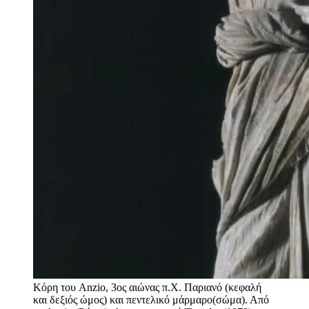
Κόρη του Anzio, 3ος αιώνας π.Χ. Παριανό (κεφαλή
και δεξιός ώμος) και πεντελικό μάρμαρο(σώμα). Από