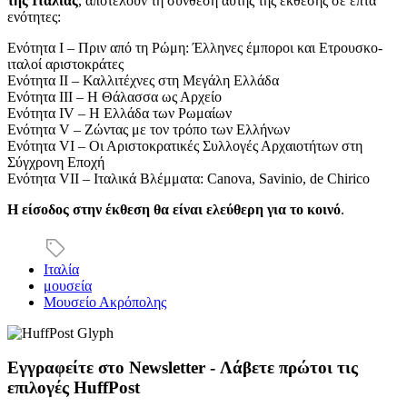
της Ιταλίας
, αποτελούν τη σύνθεση αυτής της εκθεσης σε επτά
ενότητες:
Ενότητα I – Πριν από τη Ρώμη: Έλληνες έμποροι και Ετρουσκο-
ιταλοί αριστοκράτες
Ενότητα ΙΙ – Καλλιτέχνες στη Μεγάλη Ελλάδα
Ενότητα ΙΙΙ – Η Θάλασσα ως Αρχείο
Ενότητα ΙV – Η Ελλάδα των Ρωμαίων
Ενότητα V – Ζώντας με τον τρόπο των Ελλήνων
Ενότητα VI – Οι Αριστοκρατικές Συλλογές Αρχαιοτήτων στη
Σύγχρονη Εποχή
Ενότητα VII – Ιταλικά Βλέμματα: Canova, Savinio, de Chirico
Η είσοδος στην έκθεση θα είναι ελεύθερη για το κοινό
.
Ιταλία
μουσεία
Μουσείο Ακρόπολης
Εγγραφείτε στο Newsletter - Λάβετε πρώτοι τις
επιλογές HuffPost