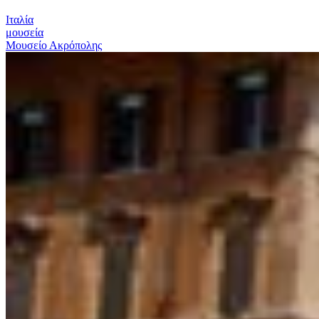
Ιταλία
μουσεία
Μουσείο Ακρόπολης