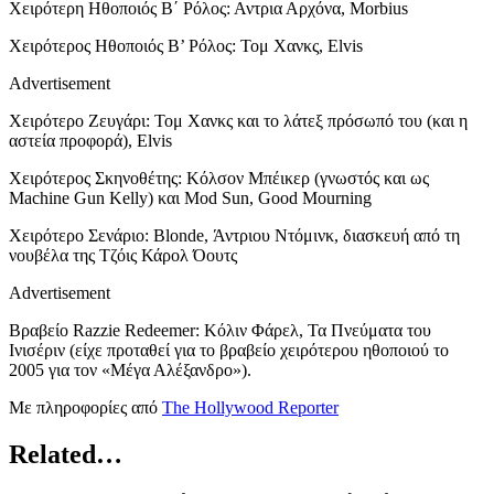
Χειρότερη Ηθοποιός Β΄ Ρόλος: Αντρια Αρχόνα, Morbius
Χειρότερος Ηθοποιός Β’ Ρόλος: Τομ Χανκς, Elvis
Advertisement
Χειρότερο Ζευγάρι: Τομ Χανκς και το λάτεξ πρόσωπό του (και η
αστεία προφορά), Elvis
Χειρότερος Σκηνοθέτης: Κόλσον Μπέικερ (γνωστός και ως
Machine Gun Kelly) και Mod Sun, Good Mourning
Χειρότερο Σενάριο: Blonde, Άντριου Ντόμινκ, διασκευή από τη
νουβέλα της Τζόις Κάρολ Όουτς
Advertisement
Βραβείο Razzie Redeemer: Κόλιν Φάρελ, Τα Πνεύματα του
Ινισέριν (είχε προταθεί για το βραβείο χειρότερου ηθοποιού το
2005 για τον «Μέγα Αλέξανδρο»).
Με πληροφορίες από
The Hollywood Reporter
Related…