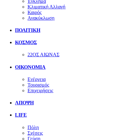
Έγκλημα
Κλιματική Αλλαγή
Καιρός
Ανακύκλωση
ΠΟΛΙΤΙΚΗ
ΚΟΣΜΟΣ
22ΟΣ ΑΙΩΝΑΣ
ΟΙΚΟΝΟΜΙΑ
Ενέργεια
Τουρισμός
Επιχειρήσεις
ΑΠΟΨΗ
LIFE
Πόλη
Σχέσεις
Γεύση