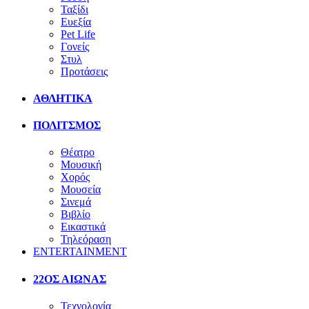
Ταξίδι
Ευεξία
Pet Life
Γονείς
Στυλ
Προτάσεις
ΑΘΛΗΤΙΚΑ
ΠΟΛΙΤΣΜΟΣ
Θέατρο
Μουσική
Χορός
Μουσεία
Σινεμά
Βιβλίο
Εικαστικά
Τηλεόραση
ENTERTAINMENT
22ΟΣ ΑΙΩΝΑΣ
Τεχνολογία