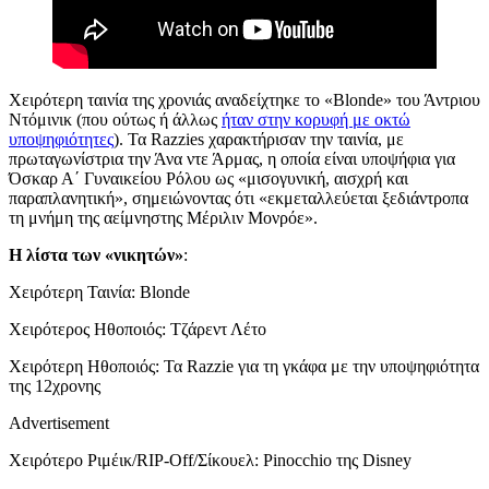
Χειρότερη ταινία της χρονιάς αναδείχτηκε το «Blonde» του Άντριου
Ντόμινικ (που ούτως ή άλλως
ήταν στην κορυφή με οκτώ
υποψηφιότητες
). Τα Razzies χαρακτήρισαν την ταινία, με
πρωταγωνίστρια την Άνα ντε Άρμας, η οποία είναι υποψήφια για
Όσκαρ Α΄ Γυναικείου Ρόλου ως «μισογυνική, αισχρή και
παραπλανητική», σημειώνοντας ότι «εκμεταλλεύεται ξεδιάντροπα
τη μνήμη της αείμνηστης Μέριλιν Μονρόε».
Η λίστα των «νικητών»
:
Χειρότερη Ταινία: Blonde
Χειρότερος Ηθοποιός: Τζάρεντ Λέτο
Χειρότερη Ηθοποιός: Τα Razzie για τη γκάφα με την υποψηφιότητα
της 12χρονης
Advertisement
Χειρότερο Ριμέικ/RIP-Off/Σίκουελ: Pinocchio της Disney