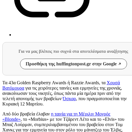
Για να μας βλέπεις πιο συχνά στα αποτελέσματα αναζήτησης
Προσθήκη της huffingtonpost.gr στην Google
Τα 43α Golden Raspberry Awards ή Razzie Awards, τα
Χρυσά
Βατόμουρα
για τις χειρότερες ταινίες και ερμηνείες της χρονιάς,
ανακοίνωσαν τους νικητές, όπως πάντα μία ημέρα πριν από την
τελετή απονομής των βραβείων
Όσκαρ
, που πραγματοποιείται την
Κυριακή 12 Μαρτίου.
Από δύο βραβεία έλαβαν
η ταινία για τη Μέριλιν Μονρόε
«Blonde»
, το «Morbius» με τον Τζάρεντ Λέτο και το «Elvis» του
Μπαζ Λούρμαν, συμπεριλαμβανομένου του βραβείου στον Τομ
Χανκς για την ερμηνεία του στον ρόλο του μάνατζερ του Έλβις,