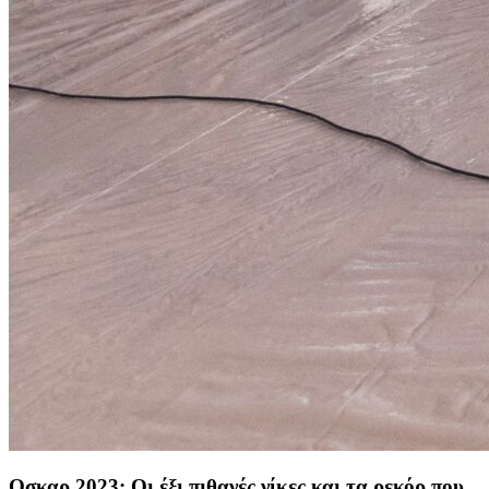
Οσκαρ 2023: Οι έξι πιθανές νίκες και τα ρεκόρ που