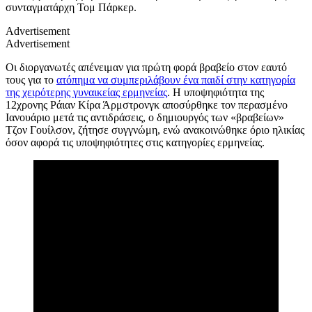
συνταγματάρχη Τομ Πάρκερ.
Advertisement
Advertisement
Οι διοργανωτές απένειμαν για πρώτη φορά βραβείο στον εαυτό
τους για το
ατόπημα να συμπεριλάβουν ένα παιδί στην κατηγορία
της χειρότερης γυναικείας ερμηνείας
. Η υποψηφιότητα της
12χρονης Ράιαν Κίρα Άρμστρονγκ αποσύρθηκε τον περασμένο
Ιανουάριο μετά τις αντιδράσεις, ο δημιουργός των «βραβείων»
Τζον Γουίλσον, ζήτησε συγγνώμη, ενώ ανακοινώθηκε όριο ηλικίας
όσον αφορά τις υποψηφιότητες στις κατηγορίες ερμηνείας.