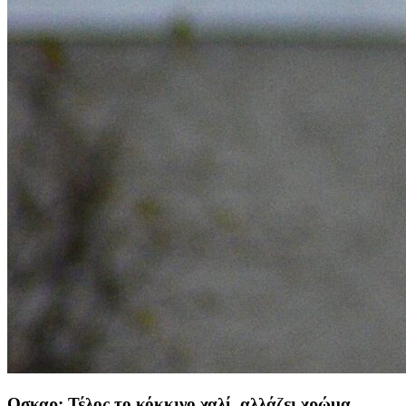
Οσκαρ: Τέλος το κόκκινο χαλί, αλλάζει χρώμα