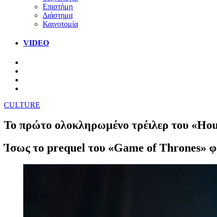
Επιστήμη
Διάστημα
Καινοτομία
VIDEO
CULTURE
Το πρώτο ολοκληρωμένο τρέιλερ του «Hous
Ίσως το prequel του «Game of Thrones» φα