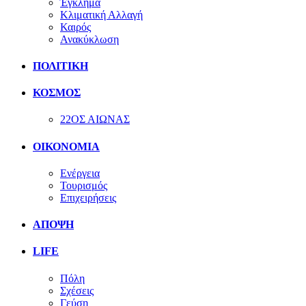
Έγκλημα
Κλιματική Αλλαγή
Καιρός
Ανακύκλωση
ΠΟΛΙΤΙΚΗ
ΚΟΣΜΟΣ
22ΟΣ ΑΙΩΝΑΣ
ΟΙΚΟΝΟΜΙΑ
Ενέργεια
Τουρισμός
Επιχειρήσεις
ΑΠΟΨΗ
LIFE
Πόλη
Σχέσεις
Γεύση