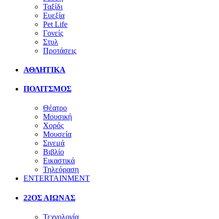
Ταξίδι
Ευεξία
Pet Life
Γονείς
Στυλ
Προτάσεις
ΑΘΛΗΤΙΚΑ
ΠΟΛΙΤΣΜΟΣ
Θέατρο
Μουσική
Χορός
Μουσεία
Σινεμά
Βιβλίο
Εικαστικά
Τηλεόραση
ENTERTAINMENT
22ΟΣ ΑΙΩΝΑΣ
Τεχνολογία