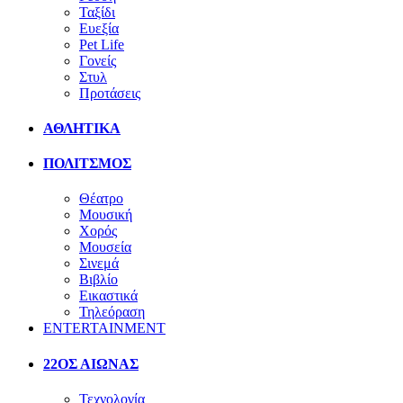
Ταξίδι
Ευεξία
Pet Life
Γονείς
Στυλ
Προτάσεις
ΑΘΛΗΤΙΚΑ
ΠΟΛΙΤΣΜΟΣ
Θέατρο
Μουσική
Χορός
Μουσεία
Σινεμά
Βιβλίο
Εικαστικά
Τηλεόραση
ENTERTAINMENT
22ΟΣ ΑΙΩΝΑΣ
Τεχνολογία