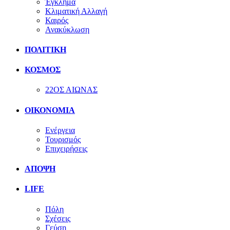
Έγκλημα
Κλιματική Αλλαγή
Καιρός
Ανακύκλωση
ΠΟΛΙΤΙΚΗ
ΚΟΣΜΟΣ
22ΟΣ ΑΙΩΝΑΣ
ΟΙΚΟΝΟΜΙΑ
Ενέργεια
Τουρισμός
Επιχειρήσεις
ΑΠΟΨΗ
LIFE
Πόλη
Σχέσεις
Γεύση