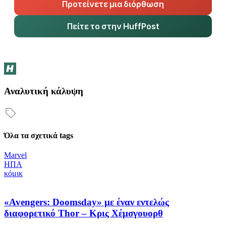
Προτείνετε μια διόρθωση
Πείτε το στην HuffPost
Αναλυτική κάλυψη
Όλα τα σχετικά tags
Marvel
ΗΠΑ
κόμικ
«Avengers: Doomsday» με έναν εντελώς
διαφορετικό Thor – Κρις Χέμσγουορθ