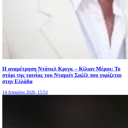
Η αναμέτρηση Ντάνιελ Κρεγκ – Κίλιαν Μέρφι: Το
στόρι της ταινίας του Νταμιέν Σαζέλ που γυρίζεται
στην Ελλάδα
14 Απριλίου 2026, 15:53