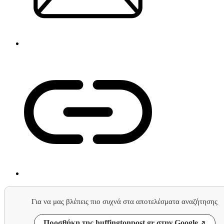
Για να μας βλέπεις πιο συχνά στα αποτελέσματα αναζήτησης
Προσθήκη της huffingtonpost.gr στην Google