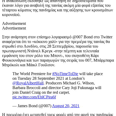
Η ανακοίνωση εκδόθηκε ως απάντηση σε δημοσιεύματα που
έκαναν λόγο για αναβολή της ταινίας ακόμη μία φορά εξαιτίας του
τέταρτου κύματος της πανδημίας και της αύξησης των κρουσμάτων
κορονοϊού.
Advertisement
Advertisement
Στην ανάρτηση στον επίσημο λογαριασμό @007 Bond στο Twitter
αναφέρεται ότι το «κόκκινο χαλί» για την πρεμιέρα της ταινίας θα
στρωθεί στο Λονδίνο, στις 28 Σεπτεμβρίου, παρουσία του
πρωταγωνιστή Ντάνιελ Κρεγκ -στην πέμπτη και τελευταία
εμφάνιση του στον ρόλο του Μποντ-, του σκηνοθέτη Κάρι
Φουκουνάγκα και των παραγωγών της σειράς του 007, Μπάρμπαρα
Μπρόκολι και Μάικλ Γουίλσον.
The World Premiere for
#NoTimeToDie
will take place
on Tuesday 28 September 2021 at London’s
@RoyalAlbertHall
. Producers Michael G. Wilson,
Barbara Broccoli and director Cary Joji Fukunaga will
join Daniel Craig on the red carpet.
pic.twitter.com/EhlCPira6f
— James Bond (@007)
August 20, 2021
Η πρεμιέρα έχει μετατεθεί τρεις φορές από την αρχή της πανδημίας