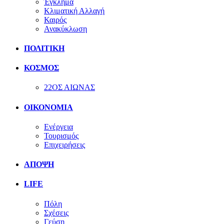
Έγκλημα
Κλιματική Αλλαγή
Καιρός
Ανακύκλωση
ΠΟΛΙΤΙΚΗ
ΚΟΣΜΟΣ
22ΟΣ ΑΙΩΝΑΣ
ΟΙΚΟΝΟΜΙΑ
Ενέργεια
Τουρισμός
Επιχειρήσεις
ΑΠΟΨΗ
LIFE
Πόλη
Σχέσεις
Γεύση