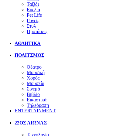
Ταξίδι
Ευεξία
Pet Life
Γονείς
Στυλ
Προτάσεις
ΑΘΛΗΤΙΚΑ
ΠΟΛΙΤΣΜΟΣ
Θέατρο
Μουσική
Χορός
Μουσεία
Σινεμά
Βιβλίο
Εικαστικά
Τηλεόραση
ENTERTAINMENT
22ΟΣ ΑΙΩΝΑΣ
Τεχνολογία