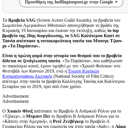
Προσθήκη της huffingtonpost.gr στην Google
Τα
Βραβεία SAG
(
Screen Actors Guild Awards), τα βραβεία
του
Σωματείου Αμερικάνων Ηθοποιών απονεμήθηκαν το βράδυ της
Κυριακής 19 Ιανουαρίου και έκαναν την έκπληξη, καθώς
το top
βραβείο της 26ης διοργάνωσης, το SAG Καλύτερου Καστ σε
Ταινία απέσπασε η νοτιοκορεάτικη ταινία του Μπονγκ Τζουν-
χο «Τα Παράσιτα».
Είναι η πρώτη φορά στην ιστορία του θεσμού που το βραβείο
δίδεται σε ξενόγλωσση ταινία
. «Τα Παράσιτα», που καθήλωσαν
το παγκόσμιο κοινό, έχουν τιμηθεί με τον «Χρυσό Φοίνικα» στο
Φεστιβάλ των Καννών 2019, ενώ η
Ένωση Κριτικών
Κινηματογράφου Αμερικής
(National Society of Film Critics)
απένειμε στην ταινία τα βραβεία Καλύτερης Ταινίας και Καλύτερου
Σεναρίου για το 2019, πριν από έναν χρόνο.
Advertisement
Advertisement
Ο
Χοακίν Φίνιξ
απέσπασε το Βραβείο Α Ανδρικού Ρόλου για το
«Τζόκερ», ο
Μπραντ Πιτ
το Βραβείο Β Ανδρικού Ρόλου για το
«Κάποτε στην Αμερική», η
Ρενέ Ζελβέγκερ
το Βραβείο Α
Γυναικείου Ρόλου για την ερμηνεία της στην ταινία «Judy», η
Λόρα