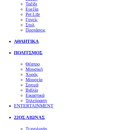
Ταξίδι
Ευεξία
Pet Life
Γονείς
Στυλ
Προτάσεις
ΑΘΛΗΤΙΚΑ
ΠΟΛΙΤΣΜΟΣ
Θέατρο
Μουσική
Χορός
Μουσεία
Σινεμά
Βιβλίο
Εικαστικά
Τηλεόραση
ENTERTAINMENT
22ΟΣ ΑΙΩΝΑΣ
Τεχνολογία