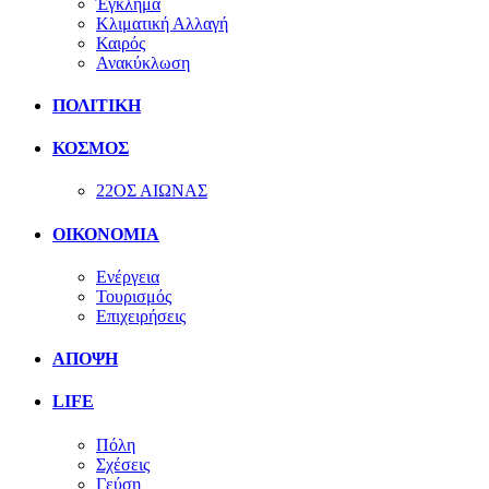
Έγκλημα
Κλιματική Αλλαγή
Καιρός
Ανακύκλωση
ΠΟΛΙΤΙΚΗ
ΚΟΣΜΟΣ
22ΟΣ ΑΙΩΝΑΣ
ΟΙΚΟΝΟΜΙΑ
Ενέργεια
Τουρισμός
Επιχειρήσεις
ΑΠΟΨΗ
LIFE
Πόλη
Σχέσεις
Γεύση