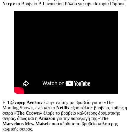
Ντερν
το Βραβείο Β Γυναικείου Ρόλου για την «Ιστορία Γάμου».
Η
Τζένιφερ Άνιστον
έφυγε επίσης με βραβείο για το «The
Morning Show», ενώ και το
Netflix
εξασφάλισε βραβείο, καθώς η
σειρά «
The Crown
» έλαβε το βραβείο καλύτερης δραματικής
σειράς, όπως και η
Amazon
για την παραγωγή της «
The
Marvelous Mrs. Maisel
» που κέρδισε το βραβείο καλύτερης
κωμικής σειράς.