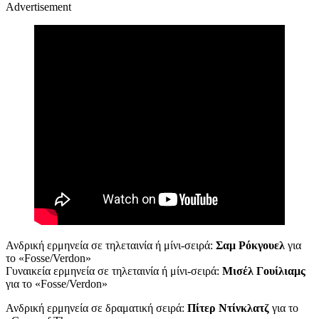
Advertisement
Ανδρική ερμηνεία σε τηλεταινία ή μίνι-σειρά:
Σαμ Ρόκγουελ
για
το «Fosse/Verdon»
Γυναικεία ερμηνεία σε τηλεταινία ή μίνι-σειρά:
Μισέλ Γουίλιαμς
για το «Fosse/Verdon»
Ανδρική ερμηνεία σε δραματική σειρά:
Πίτερ Ντίνκλατζ
για το