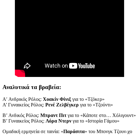
Αναλυτικά τα βραβεία:
Α′ Ανδρικός Ρόλος:
Χοακίν Φίνιξ
για το «Τζόκερ»
A’ Γυναικείος Ρόλος:
Ρενέ Ζελβέγκερ
για το «Τζούντι»
B’ Ανδικός Ρόλος:
Μπραντ Πιτ
για το «Κάποτε στο… Χόλιγουντ»
B’ Γυναικείος Ρόλος:
Λόρα Ντερν
για το «Ιστορία Γάμου»
Ομαδική ερμηνεία σε ταινία: «
Παράσιτα
» του Μπονγκ Τζουν-χο