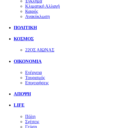
Έγκλημα
Κλιματική Αλλαγή
Καιρός
Ανακύκλωση
ΠΟΛΙΤΙΚΗ
ΚΟΣΜΟΣ
22ΟΣ ΑΙΩΝΑΣ
ΟΙΚΟΝΟΜΙΑ
Ενέργεια
Τουρισμός
Επιχειρήσεις
ΑΠΟΨΗ
LIFE
Πόλη
Σχέσεις
Γεύση