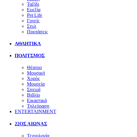
Ταξίδι
Ευεξία
Pet Life
Γονείς
Στυλ
Προτάσεις
ΑΘΛΗΤΙΚΑ
ΠΟΛΙΤΣΜΟΣ
Θέατρο
Μουσική
Χορός
Μουσεία
Σινεμά
Βιβλίο
Εικαστικά
Τηλεόραση
ENTERTAINMENT
22ΟΣ ΑΙΩΝΑΣ
Τεχνολογία