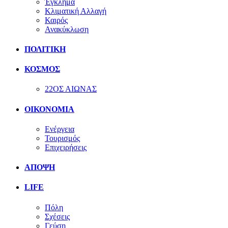
Έγκλημα
Κλιματική Αλλαγή
Καιρός
Ανακύκλωση
ΠΟΛΙΤΙΚΗ
ΚΟΣΜΟΣ
22ΟΣ ΑΙΩΝΑΣ
ΟΙΚΟΝΟΜΙΑ
Ενέργεια
Τουρισμός
Επιχειρήσεις
ΑΠΟΨΗ
LIFE
Πόλη
Σχέσεις
Γεύση