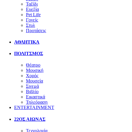
Ταξίδι
Ευεξία
Pet Life
Γονείς
Στυλ
Προτάσεις
ΑΘΛΗΤΙΚΑ
ΠΟΛΙΤΣΜΟΣ
Θέατρο
Μουσική
Χορός
Μουσεία
Σινεμά
Βιβλίο
Εικαστικά
Τηλεόραση
ENTERTAINMENT
22ΟΣ ΑΙΩΝΑΣ
Τεχνολογία