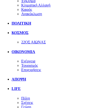
Έγκλημα
Κλιματική Αλλαγή
Καιρός
Ανακύκλωση
ΠΟΛΙΤΙΚΗ
ΚΟΣΜΟΣ
22ΟΣ ΑΙΩΝΑΣ
ΟΙΚΟΝΟΜΙΑ
Ενέργεια
Τουρισμός
Επιχειρήσεις
ΑΠΟΨΗ
LIFE
Πόλη
Σχέσεις
Γεύση