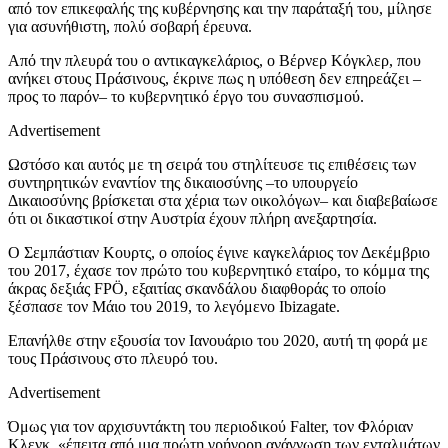
από τον επικεφαλής της κυβέρνησης και την παράταξή του, μίλησε
για ασυνήθιστη, πολύ σοβαρή έρευνα.
Από την πλευρά του ο αντικαγκελάριος, ο Βέρνερ Κόγκλερ, που
ανήκει στους Πράσινους, έκρινε πως η υπόθεση δεν επηρεάζει –
προς το παρόν– το κυβερνητικό έργο του συνασπισμού.
Advertisement
Ωστόσο και αυτός με τη σειρά του στηλίτευσε τις επιθέσεις των
συντηρητικών εναντίον της δικαιοσύνης –το υπουργείο
Δικαιοσύνης βρίσκεται στα χέρια των οικολόγων– και διαβεβαίωσε
ότι οι δικαστικοί στην Αυστρία έχουν πλήρη ανεξαρτησία.
Ο Σεμπάστιαν Κουρτς, ο οποίος έγινε καγκελάριος τον Δεκέμβριο
του 2017, έχασε τον πρώτο του κυβερνητικό εταίρο, το κόμμα της
άκρας δεξιάς FPÖ, εξαιτίας σκανδάλου διαφθοράς το οποίο
ξέσπασε τον Μάιο του 2019, το λεγόμενο Ibizagate.
Επανήλθε στην εξουσία τον Ιανουάριο του 2020, αυτή τη φορά με
τους Πράσινους στο πλευρό του.
Advertisement
Όμως για τον αρχισυντάκτη του περιοδικού Falter, τον Φλόριαν
Κλενκ, «έπειτα από μια πρώτη γρήγορη ανάγνωση των ενταλμάτων