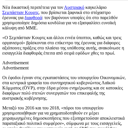
Νέα δικαστική περιπέτεια για τον
Αυστριακό
καγκελάριο
Σεμπάστιαν Κουρτς
, που βρίσκεται ξαφνικά στο στόχαστρο
έρευνας για
διαφθορά
: τον βαρύνουν υποψίες ότι στο παρελθόν
χρησιμοποίησε δημόσια κονδύλια για να εξασφαλίσει ευνοϊκή
κάλυψη από ΜΜΕ.
«Ο Σεμπάστιαν Κουρτς και άλλοι εννέα ύποπτοι, καθώς και τρεις
οργανισμοί» βρίσκονται στο επίκεντρο της έρευνας για διάφορες
αξιόποινες πράξεις στο πλαίσιο της υπόθεσης αυτής, ανακοίνωσε η
εισαγγελία διαφθοράς έπειτα από σειρά εφόδων χθες το πρωί.
Advertisement
Advertisement
Οι έφοδοι έγιναν στις εγκαταστάσεις του υπουργείου Οικονομικών,
στα κεντρικά γραφεία του συντηρητικού κυβερνώντος Λαϊκού
Κόμματος (ÖVP), στην έδρα μέσου ενημέρωσης και σε κατοικίες
διαφόρων πολύ στενών συνεργατών του επικεφαλής της
αυστριακής κυβέρνησης.
Μεταξύ του 2016 και του 2018, «πόροι του υπουργείου
χρησιμοποιήθηκαν για να χρηματοδοτηθούν εν μέρει
χειραγωγημένες δημοσκοπήσεις που εξυπηρετούσαν αποκλειστικά
παραταξιακό πολιτικό συμφέρον», σύμφωνα με τους εισαγγελείς,