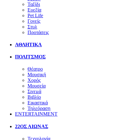
Ταξίδι
Ευεξία
Pet Life
Γονείς
Στυλ
Προτάσεις
ΑΘΛΗΤΙΚΑ
ΠΟΛΙΤΣΜΟΣ
Θέατρο
Μουσική
Χορός
Μουσεία
Σινεμά
Βιβλίο
Εικαστικά
Τηλεόραση
ENTERTAINMENT
22ΟΣ ΑΙΩΝΑΣ
Τεχνολογία