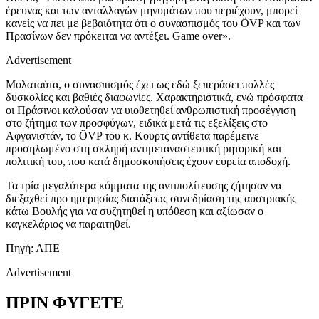
έρευνας και των ανταλλαγών μηνυμάτων που περιέχουν, μπορεί
κανείς να πει με βεβαιότητα ότι ο συνασπισμός του ÖVP και των
Πρασίνων δεν πρόκειται να αντέξει. Game over».
Advertisement
Μολαταύτα, ο συνασπισμός έχει ως εδώ ξεπεράσει πολλές
δυσκολίες και βαθιές διαφωνίες. Χαρακτηριστικά, ενώ πρόσφατα
οι Πράσινοι καλούσαν να υιοθετηθεί ανθρωπιστική προσέγγιση
στο ζήτημα των προσφύγων, ειδικά μετά τις εξελίξεις στο
Αφγανιστάν, το ÖVP του κ. Κουρτς αντίθετα παρέμεινε
προσηλωμένο στη σκληρή αντιμεταναστευτική ρητορική και
πολιτική του, που κατά δημοσκοπήσεις έχουν ευρεία αποδοχή.
Τα τρία μεγαλύτερα κόμματα της αντιπολίτευσης ζήτησαν να
διεξαχθεί προ ημερησίας διατάξεως συνεδρίαση της αυστριακής
κάτω Βουλής για να συζητηθεί η υπόθεση και αξίωσαν ο
καγκελάριος να παραιτηθεί.
Πηγή: ΑΠΕ
Advertisement
ΠΡΙΝ ΦΥΓΕΤΕ