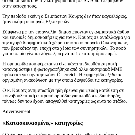
οι οποίοι βασίζουν την κατηγορία αυτή σε SMS που περιήλθαν
στην κατοχή τους.
Την περίοδο εκείνη ο Σεμπάστιαν Κουρτς δεν ήταν καγκελάριος,
ήταν ακόμη υπουργός Εξωτερικών.
Σύμφωνα με την εισαγγελία, δημοσιεύονταν εγκωμιαστικά άρθρα
και ευνοϊκές δημοσκοπήσεις για τον κ. Κουρτς σε αντάλλαγμα για
την αγορά διαφημιστικού χώρου από το υπουργείο Οικονομικών,
που βρισκόταν την εποχή στα χέρια των συντηρητικών. Το ποσό
για το οποίο γίνεται λόγος ξεπερνά το 1 εκατομμύριο ευρώ.
Η εφημερίδα που φέρεται να είχε κάνει τη διευθέτηση αυτή
κατονομάστηκε ή φωτογραφήθηκε από άλλα αυστριακά ΜΜΕ:
πρόκειται για την ταμπλόιντ Österreich. Η εφημερίδα εξέδωσε
οργισμένη ανακοίνωση με την οποία διαψεύδει τις κατηγορίες.
Ο κ. Κουρτς αντιμετωπίζει ήδη έρευνα για ψευδή κατάθεση σε
κοινοβουλευτική επιτροπή αρμόδια για υποθέσεις διαφθοράς,
πάντως δεν του έχουν απαγγελθεί κατηγορίες ως αυτό το στάδιο.
Advertisement
«Κατασκευασμένες» κατηγορίες
Ο 35χρονος καγκελάριος, που συμμετείχε χθες στη σύνοδο