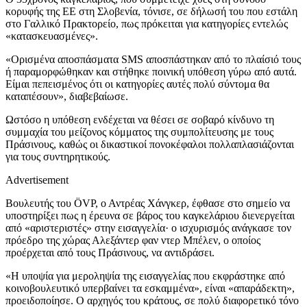
κορυφής της ΕΕ στη Σλοβενία, τόνισε, σε δήλωσή του που εστάλη
στο Γαλλικό Πρακτορείο, πως πρόκειται για κατηγορίες εντελώς
«κατασκευασμένες».
«Ορισμένα αποσπάσματα SMS αποσπάστηκαν από το πλαίσιό τους
ή παραμορφώθηκαν και στήθηκε ποινική υπόθεση γύρω από αυτά.
Είμαι πεπεισμένος ότι οι κατηγορίες αυτές πολύ σύντομα θα
καταπέσουν», διαβεβαίωσε.
Ωστόσο η υπόθεση ενδέχεται να θέσει σε σοβαρό κίνδυνο τη
συμμαχία του μείζονος κόμματος της συμπολίτευσης με τους
Πράσινους, καθώς οι δικαστικοί πονοκέφαλοι πολλαπλασιάζονται
για τους συντηρητικούς.
Advertisement
Βουλευτής του ÖVP, ο Αντρέας Χάνγκερ, έφθασε στο σημείο να
υποστηρίξει πως η έρευνα σε βάρος του καγκελάριου διενεργείται
από «αριστεριστές» στην εισαγγελία· ο ισχυρισμός ανάγκασε τον
πρόεδρο της χώρας Αλεξάντερ φαν ντερ Μπέλεν, ο οποίος
προέρχεται από τους Πράσινους, να αντιδράσει.
«Η υποψία για μεροληψία της εισαγγελίας που εκφράστηκε από
κοινοβουλευτικό υπερβαίνει τα εσκαμμένα», είναι «απαράδεκτη»,
προειδοποίησε. Ο αρχηγός του κράτους, σε πολύ διαφορετικό τόνο