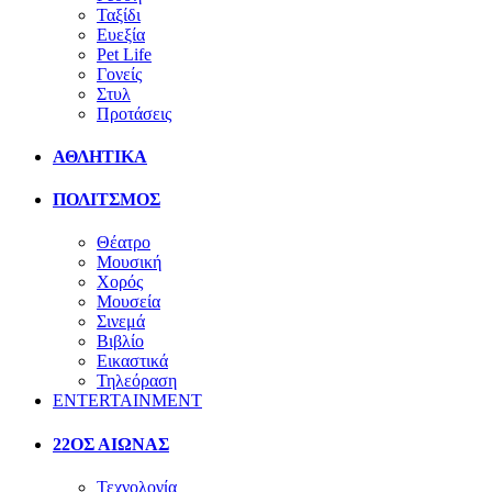
Ταξίδι
Ευεξία
Pet Life
Γονείς
Στυλ
Προτάσεις
ΑΘΛΗΤΙΚΑ
ΠΟΛΙΤΣΜΟΣ
Θέατρο
Μουσική
Χορός
Μουσεία
Σινεμά
Βιβλίο
Εικαστικά
Τηλεόραση
ENTERTAINMENT
22ΟΣ ΑΙΩΝΑΣ
Τεχνολογία