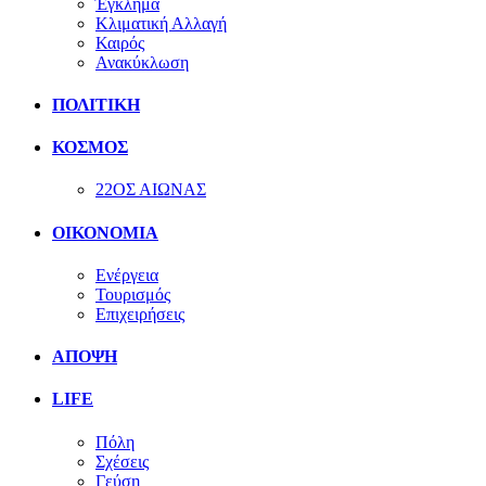
Έγκλημα
Κλιματική Αλλαγή
Καιρός
Ανακύκλωση
ΠΟΛΙΤΙΚΗ
ΚΟΣΜΟΣ
22ΟΣ ΑΙΩΝΑΣ
ΟΙΚΟΝΟΜΙΑ
Ενέργεια
Τουρισμός
Επιχειρήσεις
ΑΠΟΨΗ
LIFE
Πόλη
Σχέσεις
Γεύση