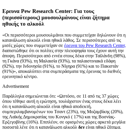
Eρευνα Pew Research Center: Για τους
(περισσότερους) μουσουλμάνους είναι ζήτημα
ηθικής το αλκοόλ
«Οι περισσότεροι μουσουλμάνοι που συμμετείχαν δηλώνουν ότι η
κατανάλωση αλκοόλ είναι ηθικά λάθος. Σε περισσότερες από τις
μισές χώρες που συμμετείχαν σε
έρευνα του Pew Research Center,
διαπιστώθηκε ότι οι πολίτες στην πλειοψηφία τους έχουν αυτή την
άποψη. Περισσότεροι από εννέα στους δέκα στην Ταϊλάνδη (98%),
τη Γκάνα (93%), τη Μαλαισία (93%), τα παλαιστινιακά εδάφη
(92%), την Ινδονησία (91%), το Νίγηρα (91%) και το Πακιστάν
(91%)», αποκαλύπτει στα συμπεράσματα της έρευνας το διεθνές
ερευνητικό κέντρο.
Advertisement
Παράλληλα σημειώνεται ότι: «Ωστόσο, σε 11 από τις 37 χώρες
όπου τέθηκε αυτή η ερώτηση, τουλάχιστον ένας στους δέκα λέει
ότι η κατανάλωση αλκοόλ είναι ηθικά αποδεκτή,
συμπεριλαμβανομένων του Τσαντ (23%), της Μοζαμβίκης (20%),
της Λαϊκής Δημοκρατίας του Κονγκό ( 17%) και της Βοσνίας-
Ερζεγοβίνης (16%). Επιπλέον, σε ορισμένες χώρες αρκετά μεγάλα
ποσοστά λένε ότι η κατανάλωση αλκοόλ
δεν
είναι ηθικό ζήτημα.