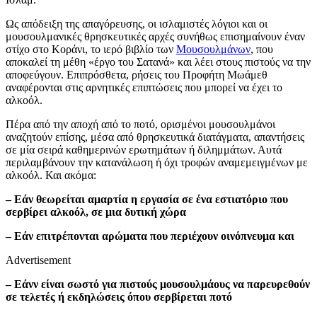
Ως απόδειξη της απαγόρευσης, οι ισλαμιστές λόγιοι και οι
μουσουλμανικές θρησκευτικές αρχές συνήθως επισημαίνουν έναν
στίχο στο Κοράνι, το ιερό βιβλίο των
Μουσουλμάνων
, που
αποκαλεί τη μέθη «έργο του Σατανά» και λέει στους πιστούς να την
αποφεύγουν. Επιπρόσθετα, ρήσεις του Προφήτη Μωάμεθ
αναφέρονται στις αρνητικές επιπτώσεις που μπορεί να έχει το
αλκοόλ.
Πέρα από την αποχή από το ποτό, ορισμένοι μουσουλμάνοι
αναζητούν επίσης, μέσα από θρησκευτικά διατάγματα, απαντήσεις
σε μία σειρά καθημερινών ερωτημάτων ή διλημμάτων. Αυτά
περιλαμβάνουν την κατανάλωση ή όχι τροφών αναμεμειγμένων με
αλκοόλ. Και ακόμα:
– Εάν θεωρείται αμαρτία η εργασία σε ένα εστιατόριο που
σερβίρει αλκοόλ, σε μια δυτική χώρα
– Εάν επιτρέπονται αρώματα που περιέχουν οινόπνευμα και
Advertisement
– Εάνν είναι σωστό για πιστούς μουσουλμάους να παρευρεθούν
σε τελετές ή εκδηλώσεις όπου σερβίρεται ποτό