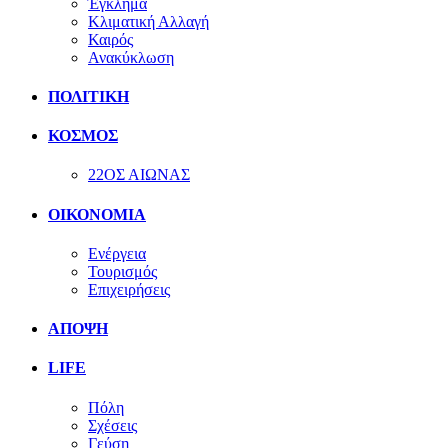
Έγκλημα
Κλιματική Αλλαγή
Καιρός
Ανακύκλωση
ΠΟΛΙΤΙΚΗ
ΚΟΣΜΟΣ
22ΟΣ ΑΙΩΝΑΣ
ΟΙΚΟΝΟΜΙΑ
Ενέργεια
Τουρισμός
Επιχειρήσεις
ΑΠΟΨΗ
LIFE
Πόλη
Σχέσεις
Γεύση