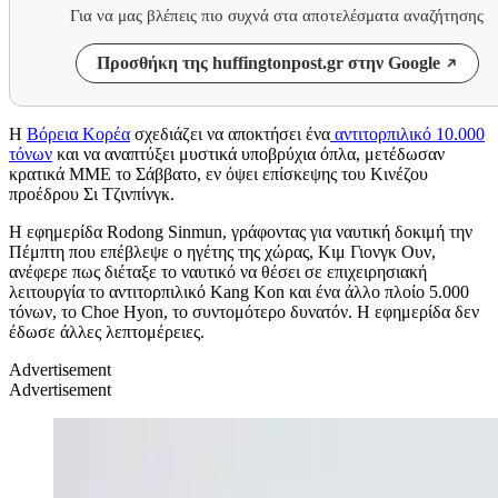
Για να μας βλέπεις πιο συχνά στα αποτελέσματα αναζήτησης
Προσθήκη της huffingtonpost.gr στην Google
Η
Βόρεια Κορέα
σχεδιάζει να αποκτήσει ένα
αντιτορπιλικό 10.000
τόνων
και να αναπτύξει μυστικά υποβρύχια όπλα, μετέδωσαν
κρατικά ΜΜΕ το Σάββατο, εν όψει επίσκεψης του Κινέζου
προέδρου Σι Τζινπίνγκ.
Η εφημερίδα Rodong Sinmun, γράφοντας για ναυτική δοκιμή την
Πέμπτη που επέβλεψε ο ηγέτης της χώρας, Κιμ Γιονγκ Ουν,
ανέφερε πως διέταξε το ναυτικό να θέσει σε επιχειρησιακή
λειτουργία το αντιτορπιλικό Kang Kon και ένα άλλο πλοίο 5.000
τόνων, το Choe Hyon, το συντομότερο δυνατόν. Η εφημερίδα δεν
έδωσε άλλες λεπτομέρειες.
Advertisement
Advertisement