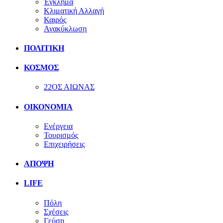
Έγκλημα
Κλιματική Αλλαγή
Καιρός
Ανακύκλωση
ΠΟΛΙΤΙΚΗ
ΚΟΣΜΟΣ
22ΟΣ ΑΙΩΝΑΣ
ΟΙΚΟΝΟΜΙΑ
Ενέργεια
Τουρισμός
Επιχειρήσεις
ΑΠΟΨΗ
LIFE
Πόλη
Σχέσεις
Γεύση