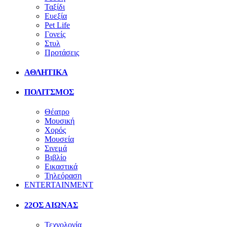
Ταξίδι
Ευεξία
Pet Life
Γονείς
Στυλ
Προτάσεις
ΑΘΛΗΤΙΚΑ
ΠΟΛΙΤΣΜΟΣ
Θέατρο
Μουσική
Χορός
Μουσεία
Σινεμά
Βιβλίο
Εικαστικά
Τηλεόραση
ENTERTAINMENT
22ΟΣ ΑΙΩΝΑΣ
Τεχνολογία