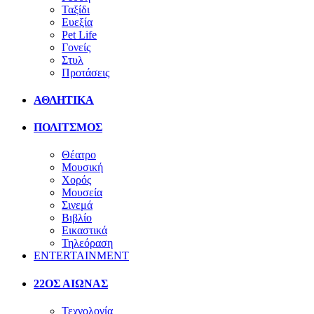
Ταξίδι
Ευεξία
Pet Life
Γονείς
Στυλ
Προτάσεις
ΑΘΛΗΤΙΚΑ
ΠΟΛΙΤΣΜΟΣ
Θέατρο
Μουσική
Χορός
Μουσεία
Σινεμά
Βιβλίο
Εικαστικά
Τηλεόραση
ENTERTAINMENT
22ΟΣ ΑΙΩΝΑΣ
Τεχνολογία