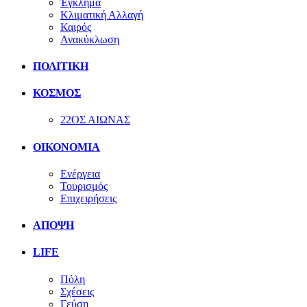
Έγκλημα
Κλιματική Αλλαγή
Καιρός
Ανακύκλωση
ΠΟΛΙΤΙΚΗ
ΚΟΣΜΟΣ
22ΟΣ ΑΙΩΝΑΣ
ΟΙΚΟΝΟΜΙΑ
Ενέργεια
Τουρισμός
Επιχειρήσεις
ΑΠΟΨΗ
LIFE
Πόλη
Σχέσεις
Γεύση