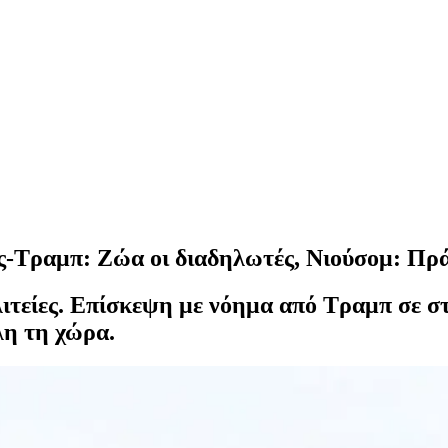
ς-Τραμπ: Ζώα οι διαδηλωτές, Νιούσομ: Πρά
λιτείες. Επίσκεψη με νόημα από Τραμπ σε σ
λη τη χώρα.