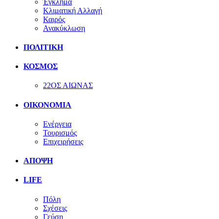
Έγκλημα
Κλιματική Αλλαγή
Καιρός
Ανακύκλωση
ΠΟΛΙΤΙΚΗ
ΚΟΣΜΟΣ
22ΟΣ ΑΙΩΝΑΣ
ΟΙΚΟΝΟΜΙΑ
Ενέργεια
Τουρισμός
Επιχειρήσεις
ΑΠΟΨΗ
LIFE
Πόλη
Σχέσεις
Γεύση