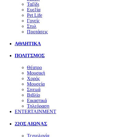
Ταξίδι
Ευεξία
Pet Life
Γονείς
Στυλ
Προτάσεις
ΑΘΛΗΤΙΚΑ
ΠΟΛΙΤΣΜΟΣ
Θέατρο
Μουσική
Χορός
Μουσεία
Σινεμά
Βιβλίο
Εικαστικά
Τηλεόραση
ENTERTAINMENT
22ΟΣ ΑΙΩΝΑΣ
Τεχνολογία