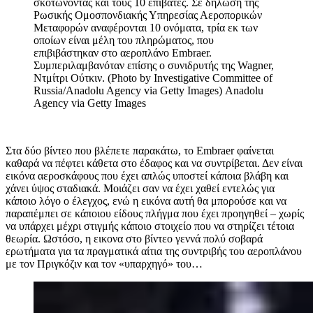
σκοτώνοντας και τους 10 επιβάτες. Σε δήλωση της
Ρωσικής Ομοσπονδιακής Υπηρεσίας Αεροπορικών
Μεταφορών αναφέρονται 10 ονόματα, τρία εκ των
οποίων είναι μέλη του πληρώματος, που
επιβιβάστηκαν στο αεροπλάνο Embraer.
Συμπεριλαμβανόταν επίσης ο συνιδρυτής της Wagner,
Ντμίτρι Ούτκιν. (Photo by Investigative Committee of
Russia/Anadolu Agency via Getty Images)
Anadolu
Agency via Getty Images
Στα δύο βίντεο που βλέπετε παρακάτω, το Embraer φαίνεται
καθαρά να πέφτει κάθετα στο έδαφος και να συντρίβεται. Δεν είναι
εικόνα αεροσκάφους που έχει απλώς υποστεί κάποια βλάβη και
χάνει ύψος σταδιακά. Μοιάζει σαν να έχει χαθεί εντελώς για
κάποιο λόγο ο έλεγχος, ενώ η εικόνα αυτή θα μπορούσε και να
παραπέμπει σε κάποιου είδους πλήγμα που έχει προηγηθεί – χωρίς
να υπάρχει μέχρι στιγμής κάποιο στοιχείο που να στηρίζει τέτοια
θεωρία. Ωστόσο, η εικονα στο βίντεο γεννά πολύ σοβαρά
ερωτήματα για τα πραγματικά αίτια της συντριβής του αεροπλάνου
με τον Πριγκόζιν και τον «υπαρχηγό» του…