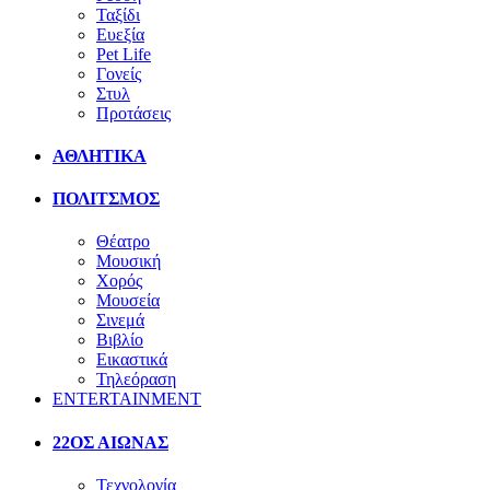
Ταξίδι
Ευεξία
Pet Life
Γονείς
Στυλ
Προτάσεις
ΑΘΛΗΤΙΚΑ
ΠΟΛΙΤΣΜΟΣ
Θέατρο
Μουσική
Χορός
Μουσεία
Σινεμά
Βιβλίο
Εικαστικά
Τηλεόραση
ENTERTAINMENT
22ΟΣ ΑΙΩΝΑΣ
Τεχνολογία