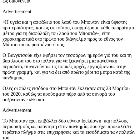
ως οικογένεια.
Advertisement
«Η υγεία και η ασφάλεια του λαού του Μπουτάν είναι ύψιστης
προτεραιότητας, και ως εκ τούτου, εφαρμόζουμε κάθε απαραίτητο
μέτρο για τη διαφύλαξη του λαού του Μπουτάν», είπε
χαρακτηριστικά στο πρώτο του διάγγελμα προς το έθνος τον
Μάρτιο του περασμένου έτους.
Ο Βανγκτσούκ είχε αφήσει τον τεσσάρων ημερών γιό του και τη
βασίλισσα του στο παλάτι για να ξεκινήσει μια πανεθνική
περιοδεία, συναντώντας τις τοπικές αρχές, εργαζόμενους στην
πρώτη γραμμή, και για να δει από πρώτο χέρι τα μέτρα κατά της
πανδημίας.
Ολες οι πύλες εισόδου στο Μπουτάν έκλεισαν στις 23 Μαρτίου
του 2020, καθώς τα κρούσματα πέρα από τα σύνορά του
αυξάνονταν εκθετικά.
Advertisement
Το Μπουτάν έχει επιβάλλει δύο εθνικά lockdown και πολλούς
περιορισμούς ως απάντηση στην πανδημία, που έχει προκαλέσει
τεράστιο πλήγμα στις επιχειρήσεις και τα εισοδήματα των πολιτών
του.