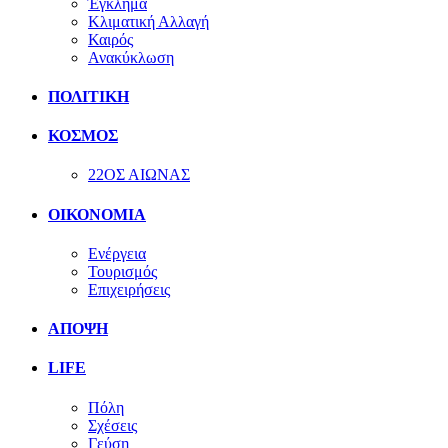
Έγκλημα
Κλιματική Αλλαγή
Καιρός
Ανακύκλωση
ΠΟΛΙΤΙΚΗ
ΚΟΣΜΟΣ
22ΟΣ ΑΙΩΝΑΣ
ΟΙΚΟΝΟΜΙΑ
Ενέργεια
Τουρισμός
Επιχειρήσεις
ΑΠΟΨΗ
LIFE
Πόλη
Σχέσεις
Γεύση