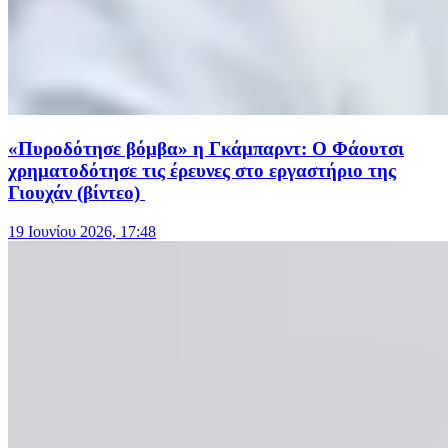
«Πυροδότησε βόμβα» η Γκάμπαρντ: Ο Φάουτσι
χρηματοδότησε τις έρευνες στο εργαστήριο της
Γιουχάν (βίντεο)
19 Ιουνίου 2026, 17:48