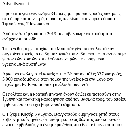
Advertisement
Πρόκειται για έναν άνδρα 34 ετών, με προϋπάρχουσες παθήσεις
στο ήπαρ και τα νεφρά, ο οποίος απεβίωσε στην πρωτεύουσα
Τιμπού, στις 7 Ιανουαρίου.
Από τον Δεκέμβριο του 2019 τα επιβεβαιωμένα κρούσματα
ανέρχονται σε 866.
Το μέγεθος της επιτυχίας του Μπουτάν γίνεται αντιληπτό εάν
συγκρίνει κανείς τα επιδημιολογικά του δεδομένα με τα αντίστοιχα
γειτονικών κρατών και πλούσιων χωρών με προηγμένα
υγειονομικά συστήματα.
Αρκεί να αναλογιστεί κανείς ότι το Μπουτάν μόλις 337 γιατρούς,
3.000 εργαζομένους στον τομέα της υγείας και ένα μόνο ένα
μηχάνημα PCR για μοριακή ανάλυση των τεστ.
Οι πολίτες και η κρατική μηχανή έχουν δείξει εμπιστοσύνη στην
έξυπνη και πρακτική καθοδήγηση από τον βασιλιά τους, του οποίου
η ηθική εξουσία έχει βαρύνουσα σημασία.
Ο Γίγκμε Κεσάρ Ναμγκιάλ Βανγκτσούκ διεμήνυσε ρητά στους
κυβερνητικούς ηγέτες ότι ακόμη και ένας θάνατος από κορονοϊό
είναι υπερβολικός για ένα μικρό έθνος που θεωρεί τον εαυτό του