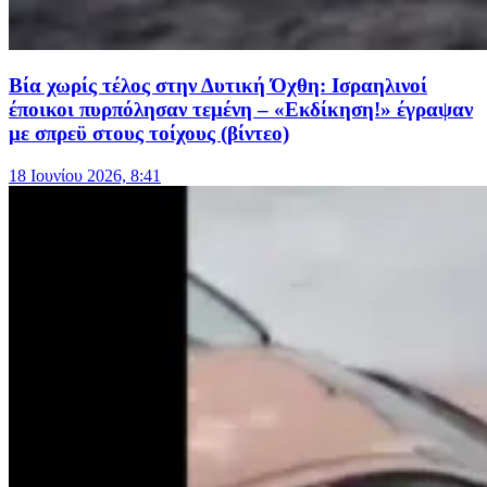
Βία χωρίς τέλος στην Δυτική Όχθη: Ισραηλινοί
έποικοι πυρπόλησαν τεμένη – «Εκδίκηση!» έγραψαν
με σπρεϋ στους τοίχους (βίντεο)
18 Ιουνίου 2026, 8:41