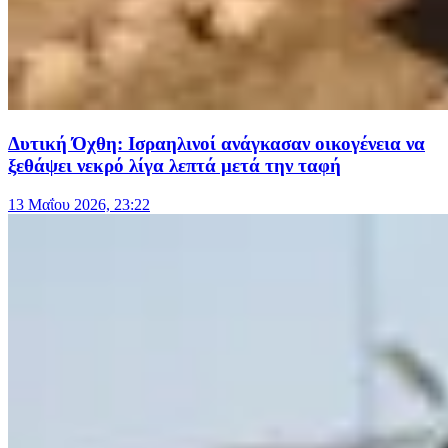
Δυτική Όχθη: Ισραηλινοί ανάγκασαν οικογένεια να
ξεθάψει νεκρό λίγα λεπτά μετά την ταφή
13 Μαΐου 2026, 23:22