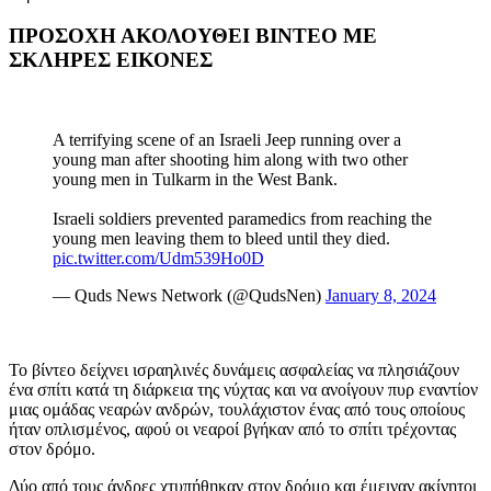
ΠΡΟΣΟΧΗ ΑΚΟΛΟΥΘΕΙ ΒΙΝΤΕΟ ΜΕ
ΣΚΛΗΡΕΣ ΕΙΚΟΝΕΣ
A terrifying scene of an Israeli Jeep running over a
young man after shooting him along with two other
young men in Tulkarm in the West Bank.
Israeli soldiers prevented paramedics from reaching the
young men leaving them to bleed until they died.
pic.twitter.com/Udm539Ho0D
— Quds News Network (@QudsNen)
January 8, 2024
Το βίντεο δείχνει ισραηλινές δυνάμεις ασφαλείας να πλησιάζουν
ένα σπίτι κατά τη διάρκεια της νύχτας και να ανοίγουν πυρ εναντίον
μιας ομάδας νεαρών ανδρών, τουλάχιστον ένας από τους οποίους
ήταν οπλισμένος, αφού οι νεαροί βγήκαν από το σπίτι τρέχοντας
στον δρόμο.
Δύο από τους άνδρες χτυπήθηκαν στον δρόμο και έμειναν ακίνητοι