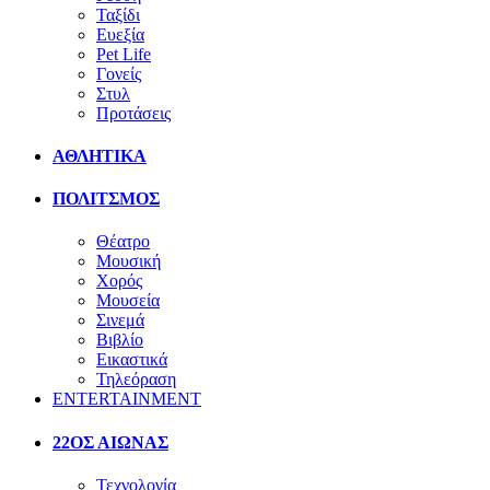
Ταξίδι
Ευεξία
Pet Life
Γονείς
Στυλ
Προτάσεις
ΑΘΛΗΤΙΚΑ
ΠΟΛΙΤΣΜΟΣ
Θέατρο
Μουσική
Χορός
Μουσεία
Σινεμά
Βιβλίο
Εικαστικά
Τηλεόραση
ENTERTAINMENT
22ΟΣ ΑΙΩΝΑΣ
Τεχνολογία