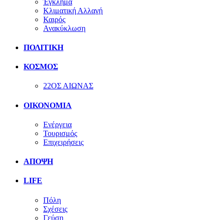
Έγκλημα
Κλιματική Αλλαγή
Καιρός
Ανακύκλωση
ΠΟΛΙΤΙΚΗ
ΚΟΣΜΟΣ
22ΟΣ ΑΙΩΝΑΣ
ΟΙΚΟΝΟΜΙΑ
Ενέργεια
Τουρισμός
Επιχειρήσεις
ΑΠΟΨΗ
LIFE
Πόλη
Σχέσεις
Γεύση