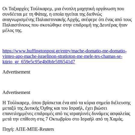
Οι Ταξιαρχίες Τούλκαρεμ, μια ένοπλη μαχητική οργάνωση που
συνδέεται με τη Φάταχ, η οποία ηγείται της διεθνώς
αναγνωρισμένης Παλαιστινιακής Αρχής, ανέφερε ότι ένας από τους
Παλαιστίνιους που σκοτώθηκε στην επιδρομή της Δευτέρας ήταν
μέλος της.
https://www.huffingtonpost.gr/entry/mache-domatio-me-domatio-
vinteo-apo-mache-israelinon-stratioton-me-mele-tes-chamas-se-
ktirio_gr_659e5c95e4b0bfe5ff6541d7
Advertisement
Advertisement
Η Τούλκαρεμ, όπου βρίσκεται ένα από τα κύρια σημεία διέλευσης
μεταξύ της Δυτικής Όχθης και του Ισραήλ, έχει βιώσει
επανειλημμένες επιδρομές από τις ισραηλινές δυνάμεις ασφαλείας
μετά την επίθεση στις 7 Οκτωβρίου στο Ισραήλ από τη Χαμάς.
Πηγή: ΑΠΕ-ΜΠΕ-Reuters