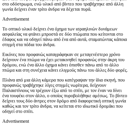
στο οδόστρωμα, ενώ υλικό από βίντεο που τραβήχτηκε από άλλη
γωνία δείχνει έναν τρίτο άνδρα να δέχεται πυρά.
Advertisement
Το οπτικό υλικό δείχνει ένα όχημα των ισραηλινών δυνάμεων
ασφαλείας να φτάνει μπροστά σε δύο πτώματα που κείτονται στο
έδαφος και να οδηγεί πάνω από ένα από αυτά, σταματώντας κάποια
στιγμή στα πόδια του άνδρα.
Εικόνες που προφανώς καταγράφηκαν σε μεταγενέστερο χρόνο
δείχνουν ένα πτώμα να έχει μετακινηθεί προφανώς στην άκρη του
δρόμου, ενώ ένα άλλο όχημα κάνει όπισθεν πάνω από το άλλο
πτώμα και στη συνέχεια κάνει ελιγμούς πάνω του άλλες δύο φορές.
Πλάνα από μια άλλη κάμερα που κατέγραψαν την ίδια σκηνή, που
προφανώς τραβήχτηκε λίγες στιγμές νωρίτερα, δείχνουν
Παλαιστίνιους να τρέχουν έξω από το σπίτι, με τον έναν να δίνει
ένα τουφέκι στον άλλο, ο οποίος πυροβολήθηκε αμέσως. Το βίντεο
δείχνει τους δύο άντρες στον δρόμο από διαφορετική οπτική γωνία
καθώς και τον τρίτο άνδρα, να κείτεται στο ιδιωτικό δρομάκι που
οδηγεί στο σπίτι.
Advertisement