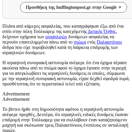
Προσθήκη της huffingtonpost.gr στην Google
Πλάνα από κάμερες ασφαλείας, που καταγράφηκαν έξω από ένα
σπίτι στην πόλη Τούλκαρεμ της κατεχόμενης
Δυτικής Όχθης
,
δείχνουν οχήματα των
ισραηλινών
δυνάμεων ασφαλείας να
περνούν επανειλημμένα πάνω από το
πτώμα
ενός
Παλαιστίνιου
άνδρα που είχε πυροβοληθεί κατά τη διάρκεια επιδρομής των
ισραηλινών δυνάμεων.
Η ισραηλινή συνοριακή αστυνομία ανέφερε ότι ένα όχημα πέρασε
ακούσια πάνω από το πτώμα αφού το όχημα έφτασε στην περιοχή
για να απεγκλωβίσει τις ισραηλινές δυνάμεις οι οποίες, σύμφωνα
με την ισραηλινή συνοριακή αστυνομία, είχαν δεχθεί σφοδρά πυρά,
προσθέτοντας ότι το περιστατικό τελεί υπό εξέταση.
Advertisement
Advertisement
Το βίντεο ήρθε στη δημοσιότητα αφότου η ισραηλινή αστυνομία
ανέφερε προχθές, Δευτέρα, ότι ισραηλινές ειδικές δυνάμεις έκαναν
επιδρομή στην Τούλκαρεμ για να συλλάβουν έναν καταζητούμενο
μαχητή και σκότωσαν τρεις Παλαιστίνιους ένοπλους σε ανταλλαγή
πυρών.